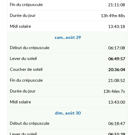
21:11:08
13h 49m 48s
13:43:18
sam., août 29
06:17:08
06:49:57
20:36:04
21:08:52
13h 46m 7s
13:43:00
dim., août 30
06:18:47
06:51:29