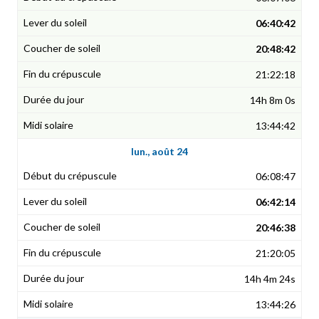
06:40:42
20:48:42
21:22:18
14h 8m 0s
13:44:42
lun., août 24
06:08:47
06:42:14
20:46:38
21:20:05
14h 4m 24s
13:44:26