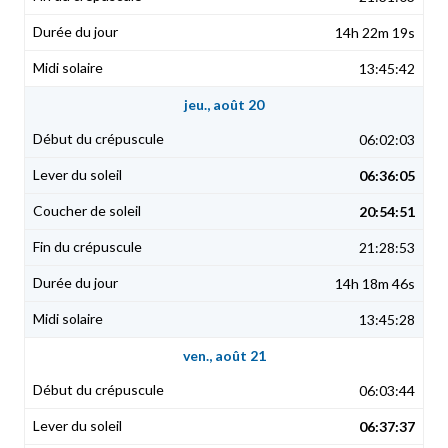
14h 22m 19s
13:45:42
jeu., août 20
06:02:03
06:36:05
20:54:51
21:28:53
14h 18m 46s
13:45:28
ven., août 21
06:03:44
06:37:37