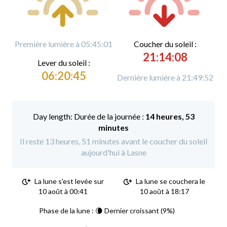
Première lumière à 05:45:01
C
oucher du soleil :
21:14:08
L
ever du soleil :
06:20:45
Dernière lumière à 21:49:52
Durée de la journée :
14 heures, 53
minutes
Il reste 13 heures, 51 minutes avant le coucher du soleil
aujourd'hui à Lasne
La lune s'est levée sur
La lune se couchera le
10 août à 00:41
10 août à 18:17
Phase de la lune : 🌘 Dernier croissant (9%)