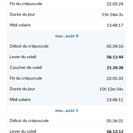
22:03:24
15h 16m 3s
13:48:17
mar., août 4
05:34:50
06:11:44
21:24:38
22:01:33
15h 12m 54s
13:48:11
mer., août 5
05:36:31
06:13:13