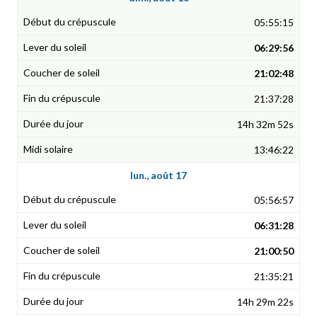
05:55:15
06:29:56
21:02:48
21:37:28
14h 32m 52s
13:46:22
lun., août 17
05:56:57
06:31:28
21:00:50
21:35:21
14h 29m 22s