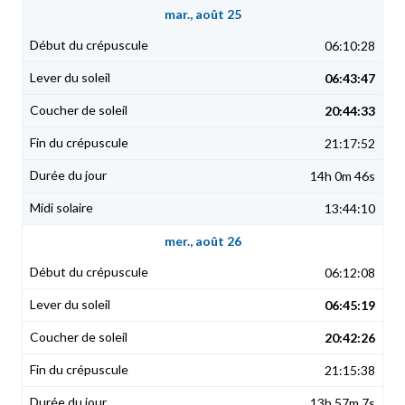
mar., août 25
06:10:28
06:43:47
20:44:33
21:17:52
14h 0m 46s
13:44:10
mer., août 26
06:12:08
06:45:19
20:42:26
21:15:38
13h 57m 7s