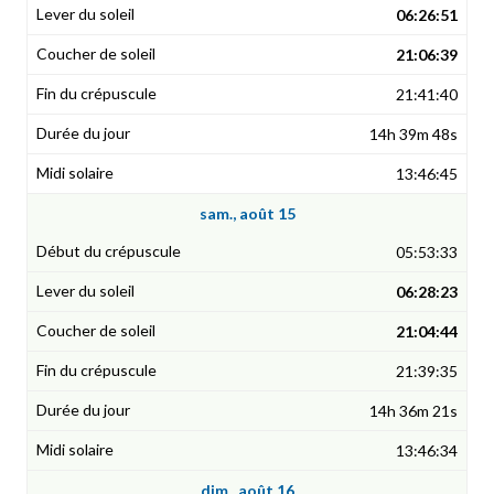
06:26:51
21:06:39
21:41:40
14h 39m 48s
13:46:45
sam., août 15
05:53:33
06:28:23
21:04:44
21:39:35
14h 36m 21s
13:46:34
dim., août 16