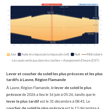
Plus long
· 21 juin · 16h 33m
Plus court
· 21 déc. · 8h 02m
Aujourd’hui · 14h 53m
03:00
03:00
Earliest sunrise
05:26 · 16 juin
06:00
06:00
Latest sunrise
08:41 · 31 déc.
09:00
09:00
12:00
12:00
Midi solaire
15:00
15:00
Earliest sunset
18:00
18:00
16:39 · 12 déc.
21:00
21:00
Latest sunset
22:01 · 25 juin
janv.
févr.
mars
avril
mai
juin
juil.
août
sept.
oct.
nov.
déc.
Jour
Aube et crépuscule (crépuscule civil)
Nuit
Midi solaire
· Les sauts verticaux dans les courbes = changement d'heure (DST)
Lever et coucher du soleil les plus précoces et les plus
tardifs à Lasne, Région Flamande
À Lasne, Région Flamande, le
lever de soleil le plus
précoce
de 2026 a lieu le 16 juin à 05:26, tandis que le
lever le plus tardif
est le 31 décembre à 08:41. Le
coucher de soleil le plus précoce
est le 12 décembre à