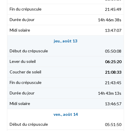
21:45:49
14h 46m 38s
13:47:07
jeu., août 13
05:50:08
06:25:20
21:08:33
21:43:45
14h 43m 13s
13:46:57
ven., août 14
05:51:50