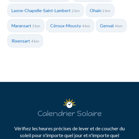
Lasne-Chapelle-Saint-Lambert
Ohain
2 km
2 km
Maransart
Céroux-Mousty
Genval
3 km
4 km
4 km
Rixensart
4 km
Calendrier Solaire
Vérifiez les heures précises de lever et de coucher du
soleil pour n'importe quel jour et n'importe quel