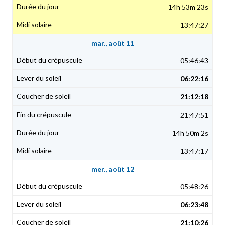
14h 53m 23s
13:47:27
mar., août 11
05:46:43
06:22:16
21:12:18
21:47:51
14h 50m 2s
13:47:17
mer., août 12
05:48:26
06:23:48
21:10:26