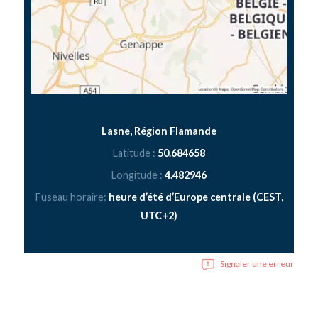
Lasne, Région Flamande
Latitude :
50.684658
Longitude :
4.482946
Fuseau horaire:
heure d’été d’Europe centrale (CEST,
UTC+2)
Signaler une erreur