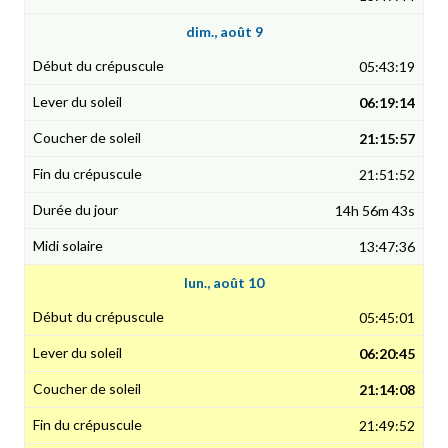
dim., août 9
05:43:19
06:19:14
21:15:57
21:51:52
14h 56m 43s
13:47:36
lun., août 10
05:45:01
06:20:45
21:14:08
21:49:52