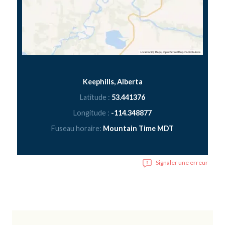
Keephills, Alberta
Latitude :
53.441376
Longitude :
-114.348877
Fuseau horaire:
Mountain Time MDT
Signaler une erreur