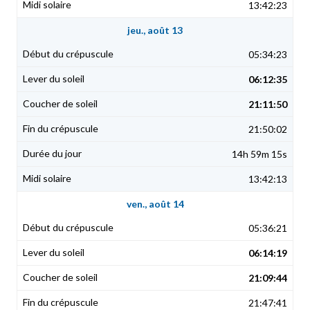
13:42:23
jeu., août 13
05:34:23
06:12:35
21:11:50
21:50:02
14h 59m 15s
13:42:13
ven., août 14
05:36:21
06:14:19
21:09:44
21:47:41