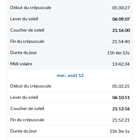
05:30:27
06:09:07
21:16:00
21:54:40
15h 6m 53s
13:42:34
mer., août 12
05:32:25
06:10:51
21:13:56
21:52:21
15h 3m 5s