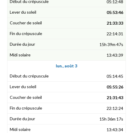
05:12:48
05:53:46
21:33:33
22:14:31
15h 39m 47s
13:43:39
lun., août 3
05:14:45
05:55:26
21:31:43
22:12:24
15h 36m 17s
13:43:34