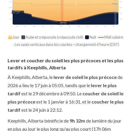
12:00
12:00
Midi solaire
15:00
15:00
Earliest sunset
16:31 · 1 janv.
18:00
18:00
21:00
21:00
Latest sunset
22:12 · 24 juin
janv.
févr.
mars
avril
mai
juin
juil.
août
sept.
oct.
nov.
déc.
Jour
Aube et crépuscule (crépuscule civil)
Nuit
Midi solaire
· Les sauts verticaux dans les courbes = changement d'heure (DST)
Lever et coucher du soleil les plus précoces et les plus
tardifs à Keephills, Alberta
À Keephills, Alberta, le
lever de soleil le plus précoce
de
2026 a lieu le 17 juin à 05:05, tandis que le
lever le plus
tardif
est le 29 décembre à 09:50. Le
coucher de soleil le
plus précoce
est le 1 janvier à 16:31, et le
coucher le plus
tardif
est le 24 juin à 22:12.
Keephills, Alberta bénéficie de
9h 32m
de lumière du jour
en plus au jour le plus long qu'au plus court (17h 06m