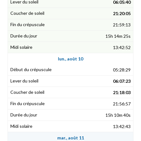
06:05:40
21:20:05
21:59:13
15h 14m 25s
13:42:52
lun., août 10
05:28:29
06:07:23
21:18:03
21:56:57
15h 10m 40s
13:42:43
mar., août 11