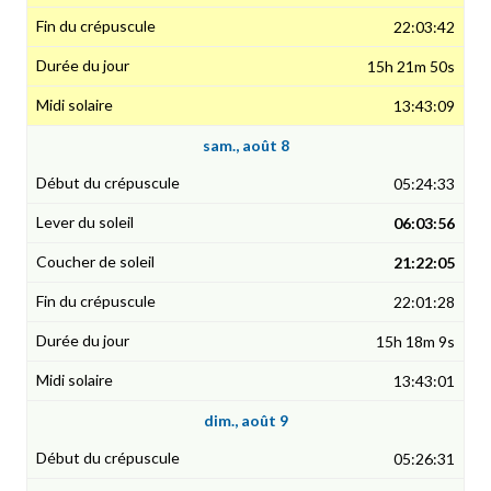
22:03:42
15h 21m 50s
13:43:09
sam., août 8
05:24:33
06:03:56
21:22:05
22:01:28
15h 18m 9s
13:43:01
dim., août 9
05:26:31