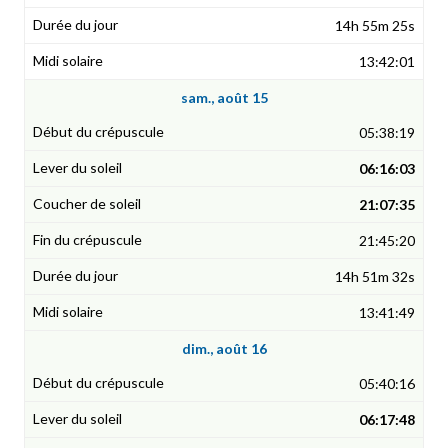
14h 55m 25s
13:42:01
sam., août 15
05:38:19
06:16:03
21:07:35
21:45:20
14h 51m 32s
13:41:49
dim., août 16
05:40:16
06:17:48