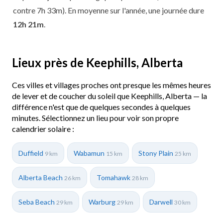
contre 7h 33m). En moyenne sur l'année, une journée dure
12h 21m
.
Lieux près de Keephills, Alberta
Ces villes et villages proches ont presque les mêmes heures
de lever et de coucher du soleil que Keephills, Alberta — la
différence n'est que de quelques secondes à quelques
minutes. Sélectionnez un lieu pour voir son propre
calendrier solaire :
Duffield
Wabamun
Stony Plain
9 km
15 km
25 km
Alberta Beach
Tomahawk
26 km
28 km
Seba Beach
Warburg
Darwell
29 km
29 km
30 km