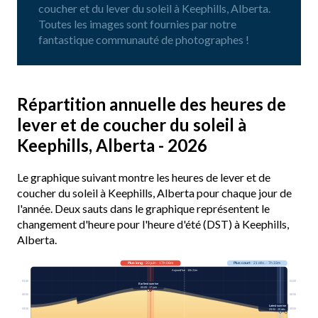
coucher et du lever du soleil à Keephills, Alberta.
Toutes les images sont fournies par notre
fantastique communauté de photographes !
Répartition annuelle des heures de
lever et de coucher du soleil à
Keephills, Alberta - 2026
Le graphique suivant montre les heures de lever et de
coucher du soleil à Keephills, Alberta pour chaque jour de
l'année. Deux sauts dans le graphique représentent le
changement d'heure pour l'heure d'été (DST) à Keephills,
Alberta.
Plus long
· 20 juin · 17h 06m
Plus court
· 21 déc. · 7h 33m
Aujourd’hui · 15h 21m
03:00
03:00
Earliest sunrise
05:05 · 17 juin
06:00
06:00
Latest sunrise
09:00
09:00
09:50 · 29 déc.