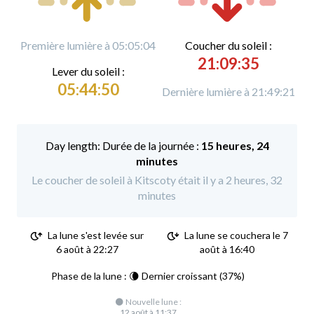
Première lumière à 05:05:04
C
oucher du soleil :
21:09:35
L
ever du soleil :
05:44:50
Dernière lumière à 21:49:21
Durée de la journée :
15 heures, 24
minutes
Le coucher de soleil à Kitscoty était il y a 2 heures, 32
minutes
La lune s'est levée sur
La lune se couchera le 7
6 août à 22:27
août à 16:40
Phase de la lune : 🌘 Dernier croissant (37%)
🌑 Nouvelle lune :
12 août à 11:37