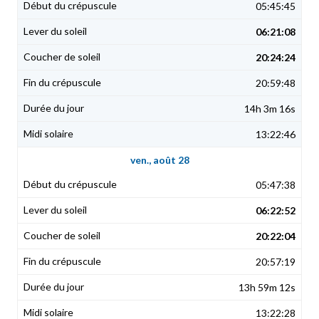
05:45:45
06:21:08
20:24:24
20:59:48
14h 3m 16s
13:22:46
ven., août 28
05:47:38
06:22:52
20:22:04
20:57:19
13h 59m 12s
13:22:28