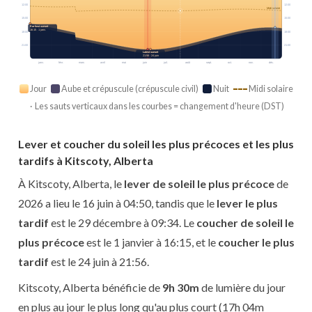
12:00
12:00
Midi solaire
15:00
15:00
Earliest sunset
16:15 · 1 janv.
18:00
18:00
21:00
21:00
Latest sunset
21:56 · 24 juin
janv.
févr.
mars
avril
mai
juin
juil.
août
sept.
oct.
nov.
déc.
Jour
Aube et crépuscule (crépuscule civil)
Nuit
Midi solaire
· Les sauts verticaux dans les courbes = changement d'heure (DST)
Lever et coucher du soleil les plus précoces et les plus
tardifs à Kitscoty, Alberta
À Kitscoty, Alberta, le
lever de soleil le plus précoce
de
2026 a lieu le 16 juin à 04:50, tandis que le
lever le plus
tardif
est le 29 décembre à 09:34. Le
coucher de soleil le
plus précoce
est le 1 janvier à 16:15, et le
coucher le plus
tardif
est le 24 juin à 21:56.
Kitscoty, Alberta bénéficie de
9h 30m
de lumière du jour
en plus au jour le plus long qu'au plus court (17h 04m