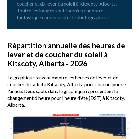
coucher et du lever du soleil à Kitscoty, Alberta.
Toutes les images sont fournies par notre
fantastique communauté de photographes !
Répartition annuelle des heures de
lever et de coucher du soleil à
Kitscoty, Alberta - 2026
Le graphique suivant montre les heures de lever et de
coucher du soleil à Kitscoty, Alberta pour chaque jour de
l'année. Deux sauts dans le graphique représentent le
changement d'heure pour l'heure d'été (DST) à Kitscoty,
Alberta.
Plus long
· 20 juin · 17h 04m
Plus court
· 21 déc. · 7h 34m
Aujourd’hui · 15h 24m
03:00
03:00
Earliest sunrise
04:50 · 16 juin
06:00
06:00
Latest sunrise
09:34 · 29 déc.
09:00
09:00