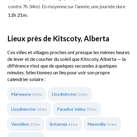
contre 7h 34m). En moyenne sur l'année, une journée dure
12h 21m
.
Lieux près de Kitscoty, Alberta
Ces villes et villages proches ont presque les mêmes heures
de lever et de coucher du soleil que Kitscoty, Alberta — la
différence n'est que de quelques secondes à quelques
minutes. Sélectionnez un lieu pour voir son propre
calendrier solaire :
Marwayne
Lloydminster
20 km
23 km
Lloydminster
Paradise Valley
23 km
35 km
Vermilion
Britannia
Mannville
35 km
41 km
56 km