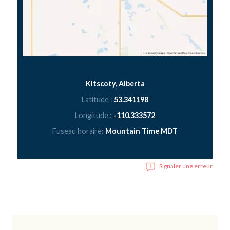
Kitscoty, Alberta
Latitude :
53.341198
Longitude :
-110.333572
Fuseau horaire:
Mountain Time MDT
Signaler une erreur