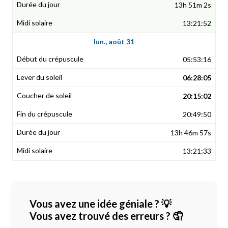
13h 51m 2s
13:21:52
lun., août 31
05:53:16
06:28:05
20:15:02
20:49:50
13h 46m 57s
13:21:33
Vous avez une idée géniale ? 💡
Vous avez trouvé des erreurs ? 🤦