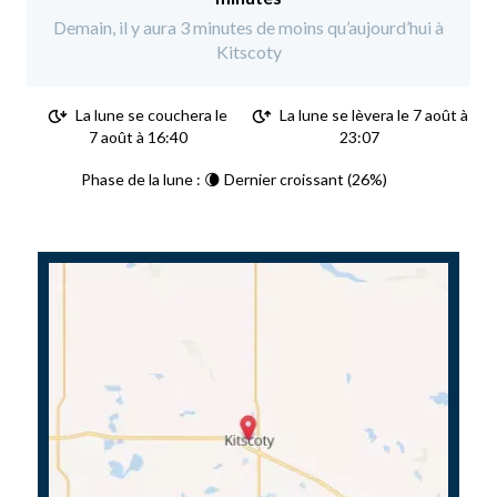
Demain, il y aura 3 minutes de moins qu’aujourd’hui à
Kitscoty
La lune se couchera le
La lune se lèvera le 7 août à
7 août à 16:40
23:07
Phase de la lune : 🌘 Dernier croissant (26%)