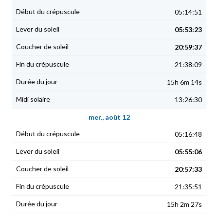
05:14:51
05:53:23
20:59:37
21:38:09
15h 6m 14s
13:26:30
mer., août 12
05:16:48
05:55:06
20:57:33
21:35:51
15h 2m 27s