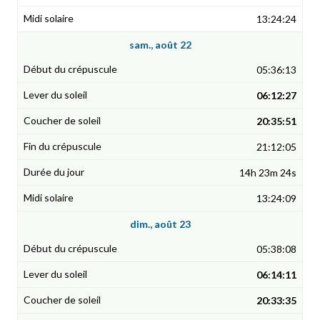
13:24:24
sam., août 22
05:36:13
06:12:27
20:35:51
21:12:05
14h 23m 24s
13:24:09
dim., août 23
05:38:08
06:14:11
20:33:35