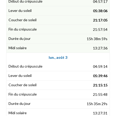
04:57:17
05:38:06
21:17:05
21:57:54
15h 38m 59s
13:27:36
lun., août 3
04:59:14
05:39:46
21:15:15
21:55:48
15h 35m 29s
13:27:31