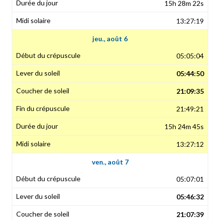
15h 28m 22s
13:27:19
jeu., août 6
05:05:04
05:44:50
21:09:35
21:49:21
15h 24m 45s
13:27:12
ven., août 7
05:07:01
05:46:32
21:07:39