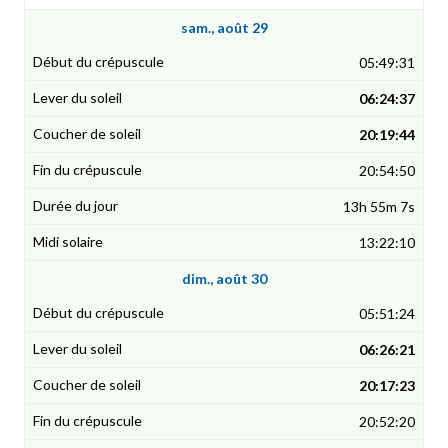
sam., août 29
05:49:31
06:24:37
20:19:44
20:54:50
13h 55m 7s
13:22:10
dim., août 30
05:51:24
06:26:21
20:17:23
20:52:20