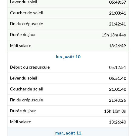
05:49:57
21:03:41
21:42:41
15h 13m 44s
13:26:49
lun., août 10
05:12:54
05:51:40
21:01:40
21:40:26
15h 10m 0s
13:26:40
mar., août 11