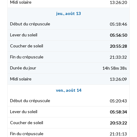
13:26:20
jeu., août 13
05:18:46
05:56:50
20:55:28
21:33:32
14h 58m 38s
13:26:09
ven., août 14
05:20:43
05:58:34
20:53:22
21:31:13