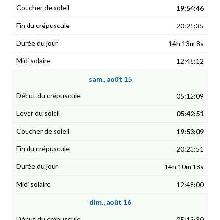
19:54:46
20:25:35
14h 13m 8s
12:48:12
sam., août 15
05:12:09
05:42:51
19:53:09
20:23:51
14h 10m 18s
12:48:00
dim., août 16
05:13:30