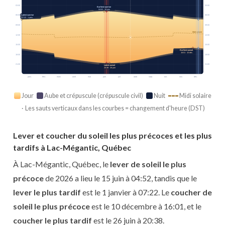
03:00
03:00
Earliest sunrise
04:52 · 15 juin
Latest sunrise
06:00
06:00
07:22 · 1 janv.
09:00
09:00
Midi solaire
12:00
12:00
15:00
15:00
Earliest sunset
16:01 · 10 déc.
18:00
18:00
21:00
21:00
Latest sunset
20:38 · 26 juin
janv.
févr.
mars
avril
mai
juin
juil.
août
sept.
oct.
nov.
déc.
Jour
Aube et crépuscule (crépuscule civil)
Nuit
Midi solaire
· Les sauts verticaux dans les courbes = changement d'heure (DST)
Lever et coucher du soleil les plus précoces et les plus
tardifs à Lac-Mégantic, Québec
À Lac-Mégantic, Québec, le
lever de soleil le plus
précoce
de 2026 a lieu le 15 juin à 04:52, tandis que le
lever le plus tardif
est le 1 janvier à 07:22. Le
coucher de
soleil le plus précoce
est le 10 décembre à 16:01, et le
coucher le plus tardif
est le 26 juin à 20:38.