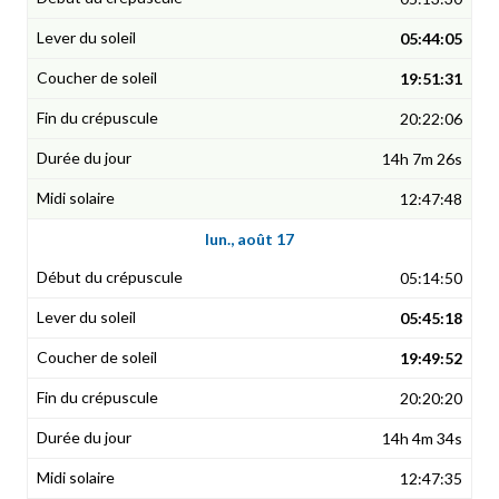
05:44:05
19:51:31
20:22:06
14h 7m 26s
12:47:48
lun., août 17
05:14:50
05:45:18
19:49:52
20:20:20
14h 4m 34s
12:47:35