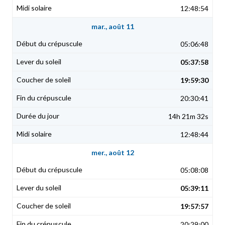
12:48:54
mar., août 11
05:06:48
05:37:58
19:59:30
20:30:41
14h 21m 32s
12:48:44
mer., août 12
05:08:08
05:39:11
19:57:57
20:29:00