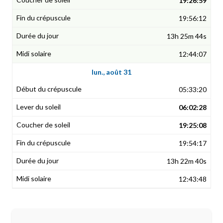
19:26:59
19:56:12
13h 25m 44s
12:44:07
lun., août 31
05:33:20
06:02:28
19:25:08
19:54:17
13h 22m 40s
12:43:48