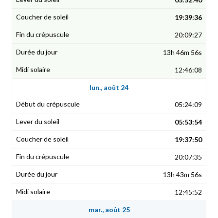
19:39:36
20:09:27
13h 46m 56s
12:46:08
lun., août 24
05:24:09
05:53:54
19:37:50
20:07:35
13h 43m 56s
12:45:52
mar., août 25