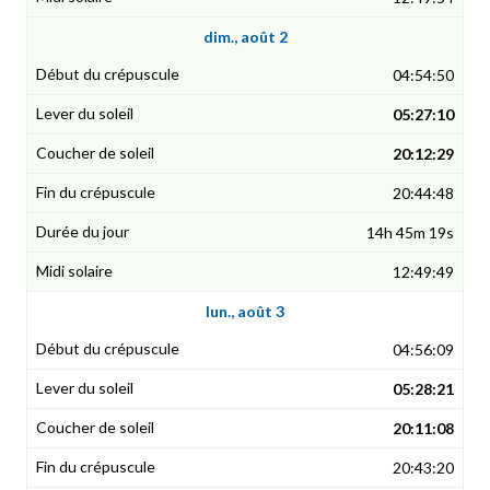
dim., août 2
04:54:50
05:27:10
20:12:29
20:44:48
14h 45m 19s
12:49:49
lun., août 3
04:56:09
05:28:21
20:11:08
20:43:20