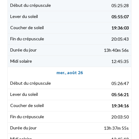
05:25:28
05:55:07
19:36:03
20:05:43
13h 40m 56s
12:45:35
mer., août 26
05:26:47
05:56:21
19:34:16
20:03:50
13h 37m 55s