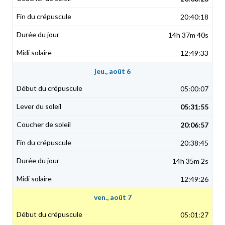
20:40:18
14h 37m 40s
12:49:33
jeu., août 6
05:00:07
05:31:55
20:06:57
20:38:45
14h 35m 2s
12:49:26
ven., août 7
05:01:27