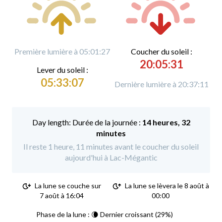
Première lumière à 05:01:27
C
oucher du soleil :
20:05:31
L
ever du soleil :
05:33:07
Dernière lumière à 20:37:11
Durée de la journée :
14 heures, 32
minutes
Il reste 1 heure, 11 minutes avant le coucher du soleil
aujourd'hui à Lac-Mégantic
La lune se couche sur
La lune se lèvera le 8 août à
7 août à 16:04
00:00
Phase de la lune : 🌘 Dernier croissant (29%)