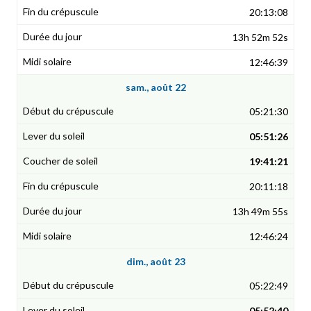
20:13:08
13h 52m 52s
12:46:39
sam., août 22
05:21:30
05:51:26
19:41:21
20:11:18
13h 49m 55s
12:46:24
dim., août 23
05:22:49
05:52:40