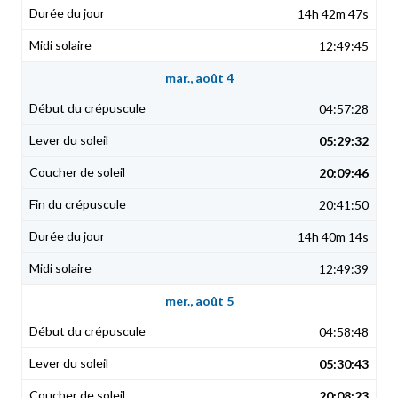
14h 42m 47s
12:49:45
mar., août 4
04:57:28
05:29:32
20:09:46
20:41:50
14h 40m 14s
12:49:39
mer., août 5
04:58:48
05:30:43
20:08:23