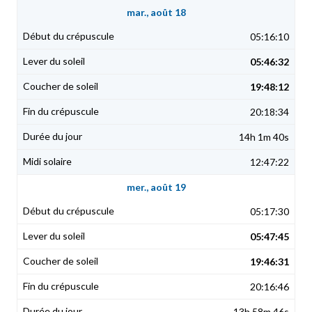
mar., août 18
05:16:10
05:46:32
19:48:12
20:18:34
14h 1m 40s
12:47:22
mer., août 19
05:17:30
05:47:45
19:46:31
20:16:46
13h 58m 46s