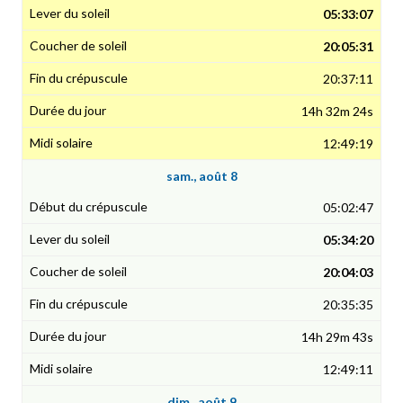
05:33:07
20:05:31
20:37:11
14h 32m 24s
12:49:19
sam., août 8
05:02:47
05:34:20
20:04:03
20:35:35
14h 29m 43s
12:49:11
dim., août 9