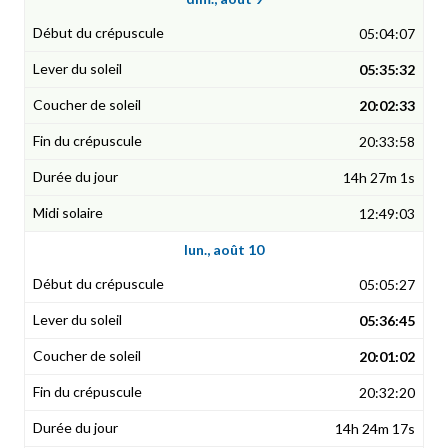
05:04:07
05:35:32
20:02:33
20:33:58
14h 27m 1s
12:49:03
lun., août 10
05:05:27
05:36:45
20:01:02
20:32:20
14h 24m 17s