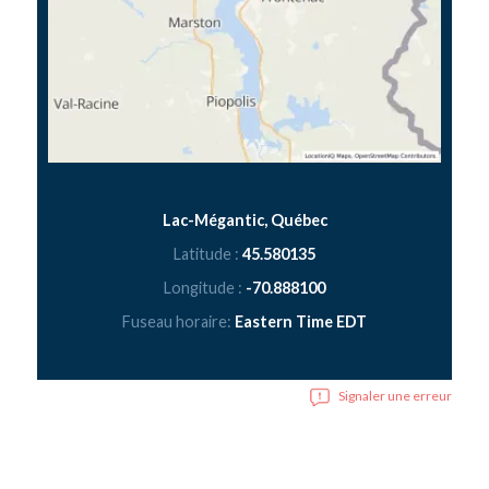
Lac-Mégantic, Québec
Latitude :
45.580135
Longitude :
-70.888100
Fuseau horaire:
Eastern Time EDT
Signaler une erreur