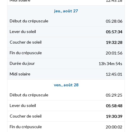
12:45:18
jeu., août 27
05:28:06
05:57:34
19:32:28
20:01:56
13h 34m 54s
12:45:01
ven., août 28
05:29:25
05:58:48
19:30:39
20:00:02