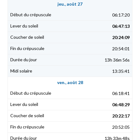
jeu., août 27
06:17:20
06:47:13
20:24:09
20:54:01
13h 36m 56s
13:35:41
ven., août 28
06:18:41
06:48:29
20:22:17
20:52:05
13h 33m 48s