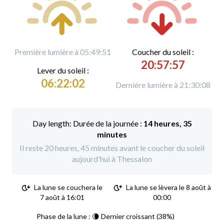
Première lumière à 05:49:51
C
oucher du soleil :
20:57:57
L
ever du soleil :
06:22:02
Dernière lumière à 21:30:08
Durée de la journée :
14 heures, 35
minutes
Il reste 20 heures, 45 minutes avant le coucher du soleil
aujourd'hui à Thessalon
La lune se couchera le
La lune se lèvera le 8 août à
7 août à 16:01
00:00
Phase de la lune : 🌘 Dernier croissant (38%)