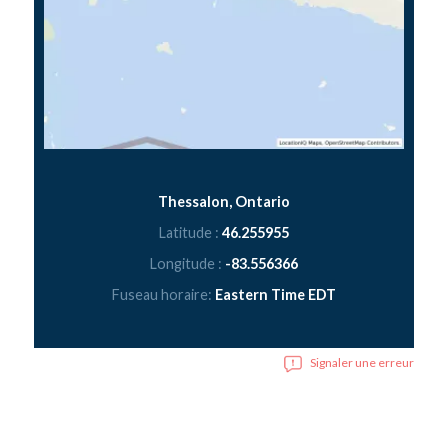
Thessalon, Ontario
Latitude :
46.255955
Longitude :
-83.556366
Fuseau horaire:
Eastern Time EDT
Signaler une erreur