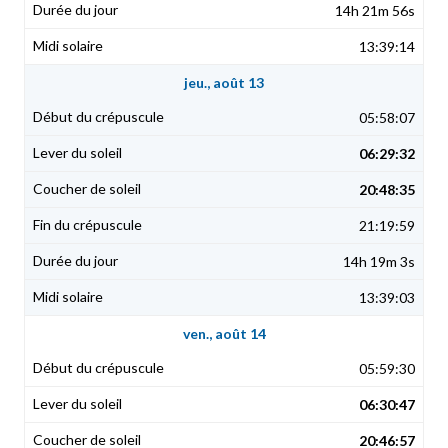
14h 21m 56s
13:39:14
jeu., août 13
05:58:07
06:29:32
20:48:35
21:19:59
14h 19m 3s
13:39:03
ven., août 14
05:59:30
06:30:47
20:46:57