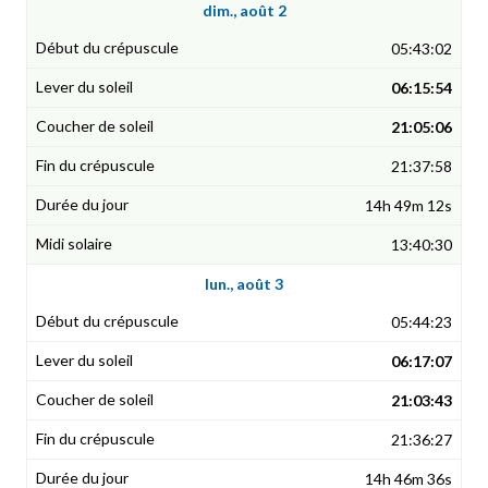
dim., août 2
05:43:02
06:15:54
21:05:06
21:37:58
14h 49m 12s
13:40:30
lun., août 3
05:44:23
06:17:07
21:03:43
21:36:27
14h 46m 36s