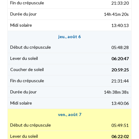
21:33:20
14h 41m 20s
13:40:13
jeu., août 6
05:48:28
06:20:47
20:59:25
21:31:44
14h 38m 38s
13:40:06
ven., août 7
05:49:51
06:22:02