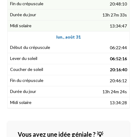
20:48:10
13h 27m 33s
13:34:47
lun., août 31
06:22:44
06:52:16
20:16:40
20:46:12
13h 24m 24s
13:34:28
Vous avez une idée géniale ? 💡