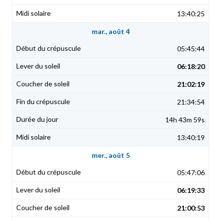
13:40:25
mar., août 4
05:45:44
06:18:20
21:02:19
21:34:54
14h 43m 59s
13:40:19
mer., août 5
05:47:06
06:19:33
21:00:53