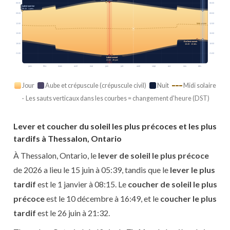
06:00
06:00
Latest sunrise
08:15 · 1 janv.
09:00
09:00
12:00
12:00
Midi solaire
15:00
15:00
Earliest sunset
18:00
18:00
16:49 · 10 déc.
21:00
21:00
Latest sunset
21:32 · 26 juin
janv.
févr.
mars
avril
mai
juin
juil.
août
sept.
oct.
nov.
déc.
Jour
Aube et crépuscule (crépuscule civil)
Nuit
Midi solaire
· Les sauts verticaux dans les courbes = changement d'heure (DST)
Lever et coucher du soleil les plus précoces et les plus
tardifs à Thessalon, Ontario
À Thessalon, Ontario, le
lever de soleil le plus précoce
de 2026 a lieu le 15 juin à 05:39, tandis que le
lever le plus
tardif
est le 1 janvier à 08:15. Le
coucher de soleil le plus
précoce
est le 10 décembre à 16:49, et le
coucher le plus
tardif
est le 26 juin à 21:32.