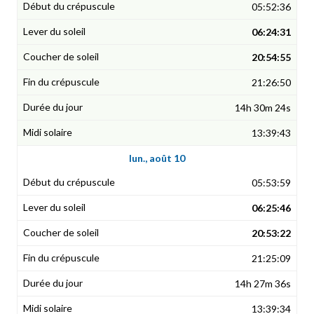
05:52:36
06:24:31
20:54:55
21:26:50
14h 30m 24s
13:39:43
lun., août 10
05:53:59
06:25:46
20:53:22
21:25:09
14h 27m 36s
13:39:34