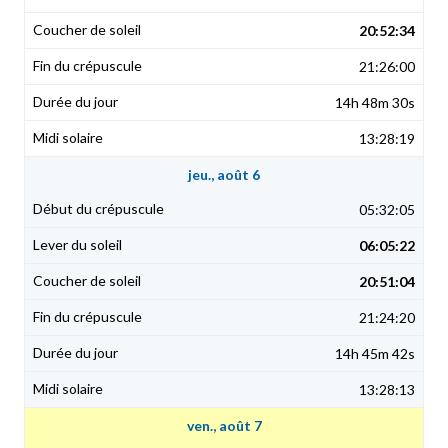
20:52:34
21:26:00
14h 48m 30s
13:28:19
jeu., août 6
05:32:05
06:05:22
20:51:04
21:24:20
14h 45m 42s
13:28:13
ven., août 7