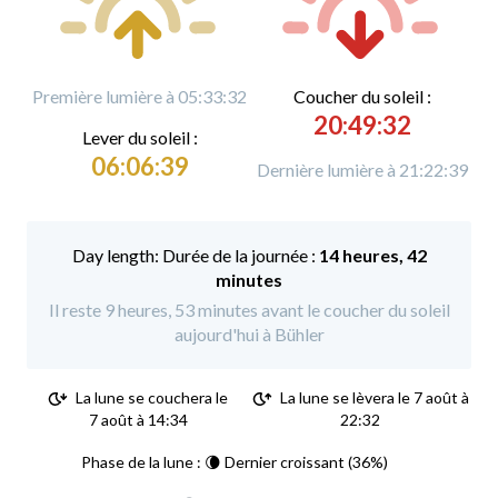
Première lumière à 05:33:32
C
oucher du soleil :
20:49:32
L
ever du soleil :
06:06:39
Dernière lumière à 21:22:39
Durée de la journée :
14 heures, 42
minutes
Il reste 9 heures, 53 minutes avant le coucher du soleil
aujourd'hui à Bühler
La lune se couchera le
La lune se lèvera le 7 août à
7 août à 14:34
22:32
Phase de la lune : 🌘 Dernier croissant (36%)