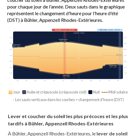
pour chaque jour de l'année. Deux sauts dans le graphique
représentent le changement d'heure pour l'heure d'été
(DST) à Bühler, Appenzell Rhodes-Extérieures.
Plus long
· 21 juin · 16h 00m
Plus court
· 21 déc. · 8h 31m
Aujourd’hui · 14h 42m
03:00
03:00
Earliest sunrise
05:23 · 16 juin
06:00
06:00
Latest sunrise
08:07 · 1 janv.
09:00
09:00
Midi solaire
12:00
12:00
15:00
15:00
Earliest sunset
16:33 · 11 déc.
18:00
18:00
21:00
21:00
Latest sunset
21:25 · 26 juin
janv.
févr.
mars
avril
mai
juin
juil.
août
sept.
oct.
nov.
déc.
Jour
Aube et crépuscule (crépuscule civil)
Nuit
Midi solaire
· Les sauts verticaux dans les courbes = changement d'heure (DST)
Lever et coucher du soleil les plus précoces et les plus
tardifs à Bühler, Appenzell Rhodes-Extérieures
À Bühler, Appenzell Rhodes-Extérieures, le
lever de soleil