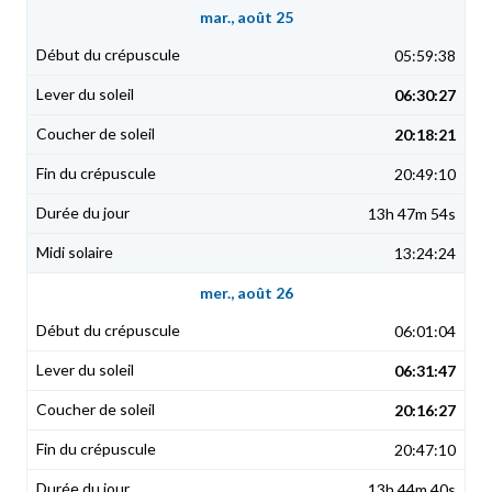
mar., août 25
05:59:38
06:30:27
20:18:21
20:49:10
13h 47m 54s
13:24:24
mer., août 26
06:01:04
06:31:47
20:16:27
20:47:10
13h 44m 40s