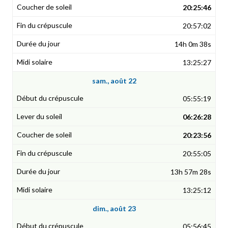
20:25:46
20:57:02
14h 0m 38s
13:25:27
sam., août 22
05:55:19
06:26:28
20:23:56
20:55:05
13h 57m 28s
13:25:12
dim., août 23
05:56:45