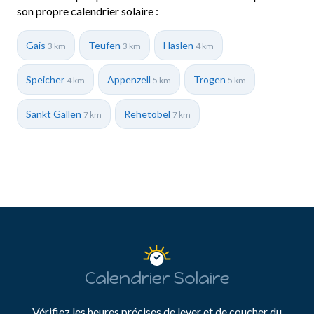
son propre calendrier solaire :
Gais
Teufen
Haslen
3 km
3 km
4 km
Speicher
Appenzell
Trogen
4 km
5 km
5 km
Sankt Gallen
Rehetobel
7 km
7 km
Calendrier Solaire
Vérifiez les heures précises de lever et de coucher du