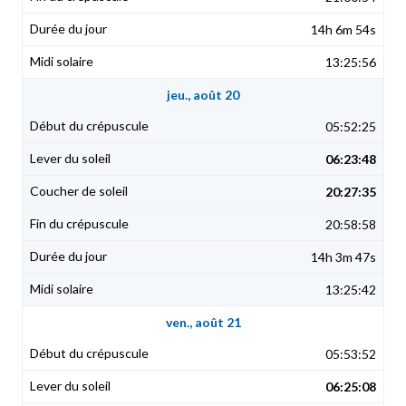
14h 6m 54s
13:25:56
jeu., août 20
05:52:25
06:23:48
20:27:35
20:58:58
14h 3m 47s
13:25:42
ven., août 21
05:53:52
06:25:08