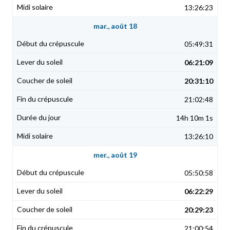
13:26:23
mar., août 18
05:49:31
06:21:09
20:31:10
21:02:48
14h 10m 1s
13:26:10
mer., août 19
05:50:58
06:22:29
20:29:23
21:00:54