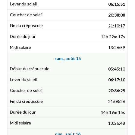
06:15:51
20:38:08
21:10:17
14h 22m 17s
13:26:59
sam., août 15
05:45:10
06:17:10
20:36:25
21:08:26
14h 19m 15s
13:26:48
dim., août 16