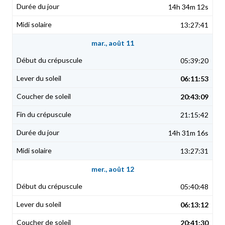
14h 34m 12s
13:27:41
mar., août 11
05:39:20
06:11:53
20:43:09
21:15:42
14h 31m 16s
13:27:31
mer., août 12
05:40:48
06:13:12
20:41:30