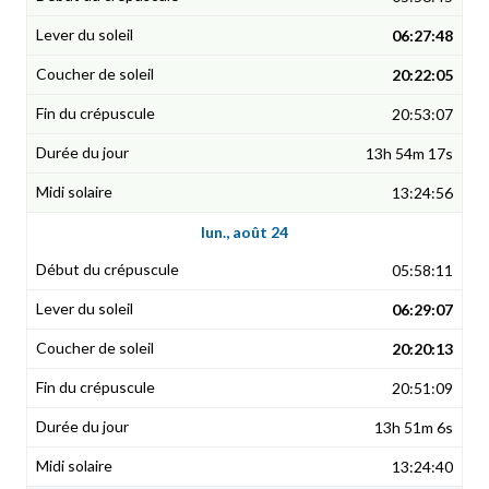
06:27:48
20:22:05
20:53:07
13h 54m 17s
13:24:56
lun., août 24
05:58:11
06:29:07
20:20:13
20:51:09
13h 51m 6s
13:24:40