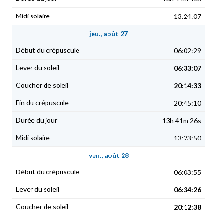
13:24:07
jeu., août 27
06:02:29
06:33:07
20:14:33
20:45:10
13h 41m 26s
13:23:50
ven., août 28
06:03:55
06:34:26
20:12:38