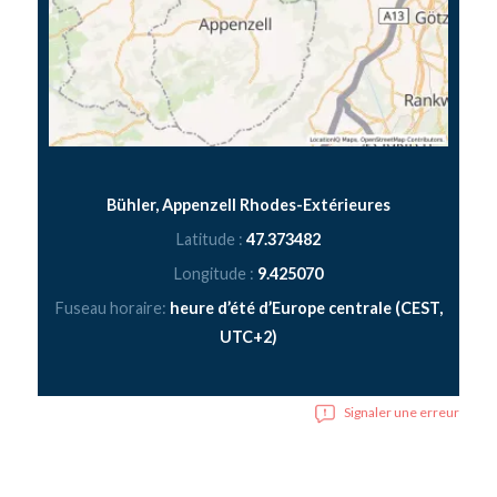
Bühler, Appenzell Rhodes-Extérieures
Latitude :
47.373482
Longitude :
9.425070
Fuseau horaire:
heure d’été d’Europe centrale (CEST,
UTC+2)
Signaler une erreur