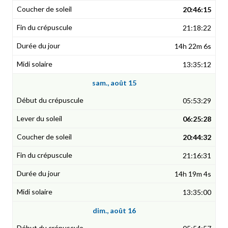
20:46:15
21:18:22
14h 22m 6s
13:35:12
sam., août 15
05:53:29
06:25:28
20:44:32
21:16:31
14h 19m 4s
13:35:00
dim., août 16