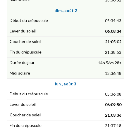
dim., août 2
05:34:43
06:08:34
21:05:02
21:38:53
14h 56m 28s
13:36:48
lun., août 3
05:36:08
06:09:50
21:03:36
21:37:18