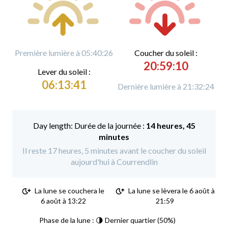
Première lumière à 05:40:26
C
oucher du soleil :
20:59:10
L
ever du soleil :
06:13:41
Dernière lumière à 21:32:24
Durée de la journée :
14 heures, 45
minutes
Il reste 17 heures, 5 minutes avant le coucher du soleil
aujourd'hui à Courrendlin
La lune se couchera le
La lune se lèvera le 6 août à
6 août à 13:22
21:59
Phase de la lune : 🌗 Dernier quartier (50%)