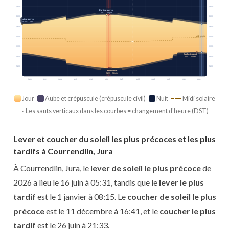
03:00
03:00
Earliest sunrise
05:31 · 16 juin
06:00
06:00
Latest sunrise
08:15 · 1 janv.
09:00
09:00
Midi solaire
12:00
12:00
15:00
15:00
Earliest sunset
18:00
18:00
16:41 · 11 déc.
21:00
21:00
Latest sunset
21:33 · 26 juin
janv.
févr.
mars
avril
mai
juin
juil.
août
sept.
oct.
nov.
déc.
Jour
Aube et crépuscule (crépuscule civil)
Nuit
Midi solaire
· Les sauts verticaux dans les courbes = changement d'heure (DST)
Lever et coucher du soleil les plus précoces et les plus
tardifs à Courrendlin, Jura
À Courrendlin, Jura, le
lever de soleil le plus précoce
de
2026 a lieu le 16 juin à 05:31, tandis que le
lever le plus
tardif
est le 1 janvier à 08:15. Le
coucher de soleil le plus
précoce
est le 11 décembre à 16:41, et le
coucher le plus
tardif
est le 26 juin à 21:33.