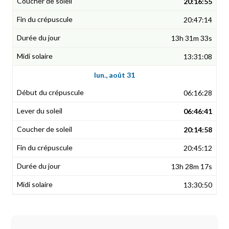
20:16:55
20:47:14
13h 31m 33s
13:31:08
lun., août 31
06:16:28
06:46:41
20:14:58
20:45:12
13h 28m 17s
13:30:50