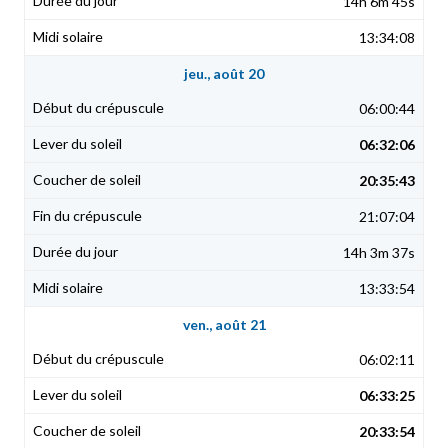
14h 6m 45s
13:34:08
jeu., août 20
06:00:44
06:32:06
20:35:43
21:07:04
14h 3m 37s
13:33:54
ven., août 21
06:02:11
06:33:25
20:33:54