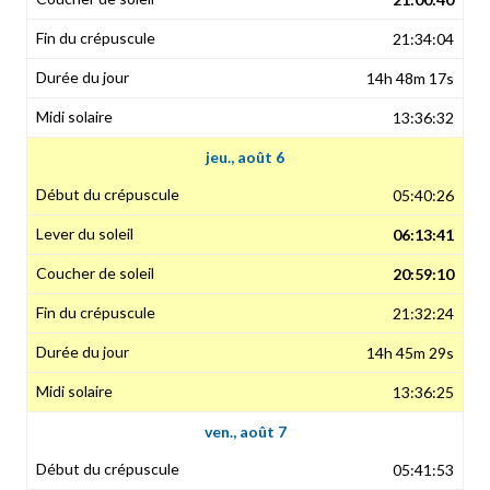
21:34:04
14h 48m 17s
13:36:32
jeu., août 6
05:40:26
06:13:41
20:59:10
21:32:24
14h 45m 29s
13:36:25
ven., août 7
05:41:53