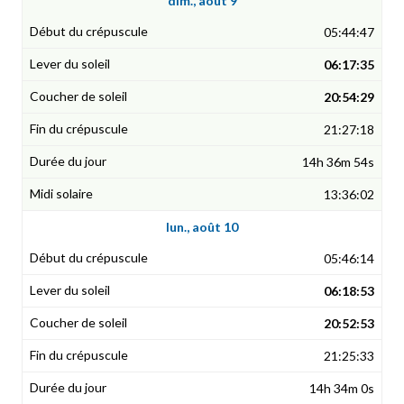
dim., août 9
05:44:47
06:17:35
20:54:29
21:27:18
14h 36m 54s
13:36:02
lun., août 10
05:46:14
06:18:53
20:52:53
21:25:33
14h 34m 0s