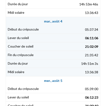
14h 53m 46s
13:36:43
mar., août 4
05:37:34
06:11:06
21:02:09
21:35:42
14h 51m 3s
13:36:38
mer., août 5
05:39:00
06:12:23
21:00:40