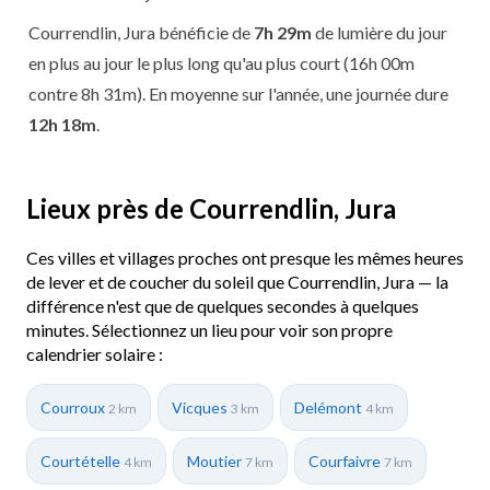
Courrendlin, Jura bénéficie de
7h 29m
de lumière du jour
en plus au jour le plus long qu'au plus court (16h 00m
contre 8h 31m). En moyenne sur l'année, une journée dure
12h 18m
.
Lieux près de Courrendlin, Jura
Ces villes et villages proches ont presque les mêmes heures
de lever et de coucher du soleil que Courrendlin, Jura — la
différence n'est que de quelques secondes à quelques
minutes. Sélectionnez un lieu pour voir son propre
calendrier solaire :
Courroux
Vicques
Delémont
2 km
3 km
4 km
Courtételle
Moutier
Courfaivre
4 km
7 km
7 km