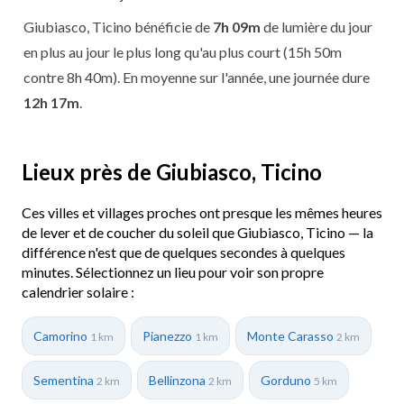
Giubiasco, Ticino bénéficie de
7h 09m
de lumière du jour
en plus au jour le plus long qu'au plus court (15h 50m
contre 8h 40m). En moyenne sur l'année, une journée dure
12h 17m
.
Lieux près de Giubiasco, Ticino
Ces villes et villages proches ont presque les mêmes heures
de lever et de coucher du soleil que Giubiasco, Ticino — la
différence n'est que de quelques secondes à quelques
minutes. Sélectionnez un lieu pour voir son propre
calendrier solaire :
Camorino
Pianezzo
Monte Carasso
1 km
1 km
2 km
Sementina
Bellinzona
Gorduno
2 km
2 km
5 km