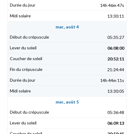
14h 46m 47s
13:30:11
mar., août 4
05:35:27
06:08:00
20:52:11
21:24:44
14h 44m 11s
13:30:05
mer., août 5
05:36:48
06:09:13
20:50:45