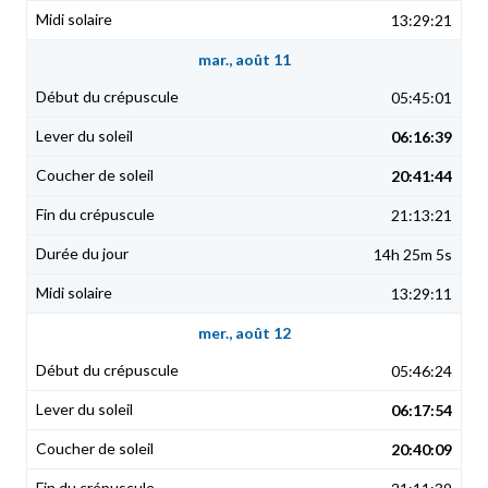
13:29:21
mar., août 11
05:45:01
06:16:39
20:41:44
21:13:21
14h 25m 5s
13:29:11
mer., août 12
05:46:24
06:17:54
20:40:09