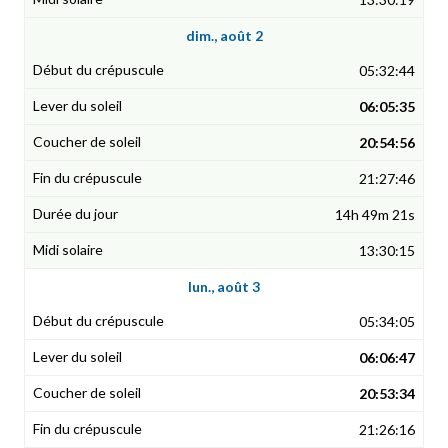
dim., août 2
05:32:44
06:05:35
20:54:56
21:27:46
14h 49m 21s
13:30:15
lun., août 3
05:34:05
06:06:47
20:53:34
21:26:16