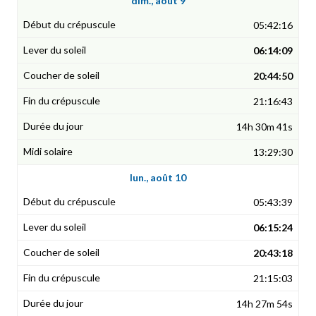
dim., août 9
05:42:16
06:14:09
20:44:50
21:16:43
14h 30m 41s
13:29:30
lun., août 10
05:43:39
06:15:24
20:43:18
21:15:03
14h 27m 54s