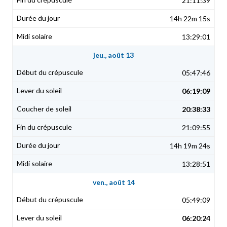
21:11:39
14h 22m 15s
13:29:01
jeu., août 13
05:47:46
06:19:09
20:38:33
21:09:55
14h 19m 24s
13:28:51
ven., août 14
05:49:09
06:20:24