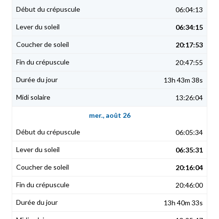
06:04:13
06:34:15
20:17:53
20:47:55
13h 43m 38s
13:26:04
mer., août 26
06:05:34
06:35:31
20:16:04
20:46:00
13h 40m 33s