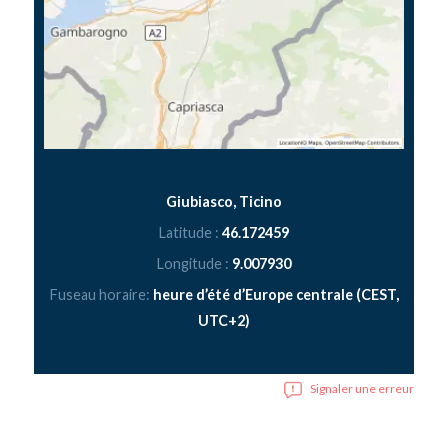
Giubiasco, Ticino
Latitude :
46.172459
Longitude :
9.007930
Fuseau horaire:
heure d’été d’Europe centrale (CEST,
UTC+2)
Signaler une erreur