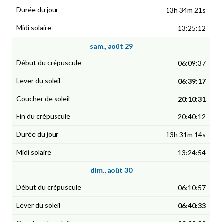
13h 34m 21s
13:25:12
sam., août 29
06:09:37
06:39:17
20:10:31
20:40:12
13h 31m 14s
13:24:54
dim., août 30
06:10:57
06:40:33