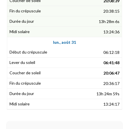
20:08:39
20:38:15
13h 28m 6s
13:24:36
lun., août 31
06:12:18
06:41:48
20:06:47
20:36:17
13h 24m 59s
13:24:17