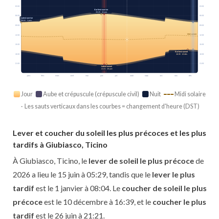
03:00
03:00
Earliest sunrise
05:29 · 15 juin
06:00
06:00
Latest sunrise
08:04 · 1 janv.
09:00
09:00
Midi solaire
12:00
12:00
15:00
15:00
Earliest sunset
18:00
18:00
16:39 · 10 déc.
21:00
21:00
Latest sunset
21:21 · 26 juin
janv.
févr.
mars
avril
mai
juin
juil.
août
sept.
oct.
nov.
déc.
Jour
Aube et crépuscule (crépuscule civil)
Nuit
Midi solaire
· Les sauts verticaux dans les courbes = changement d'heure (DST)
Lever et coucher du soleil les plus précoces et les plus
tardifs à Giubiasco, Ticino
À Giubiasco, Ticino, le
lever de soleil le plus précoce
de
2026 a lieu le 15 juin à 05:29, tandis que le
lever le plus
tardif
est le 1 janvier à 08:04. Le
coucher de soleil le plus
précoce
est le 10 décembre à 16:39, et le
coucher le plus
tardif
est le 26 juin à 21:21.