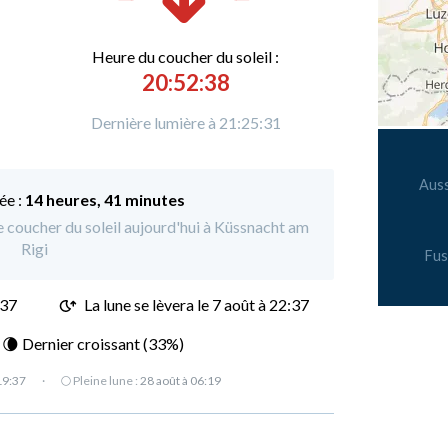
Heure du
c
oucher du soleil :
20:52:38
Dernière lumière à 21:25:31
Auss
ée :
14 heures, 41 minutes
le coucher du soleil aujourd'hui à Küssnacht am
Rigi
Fus
:37
La lune se lèvera le 7 août à 22:37
: 🌘 Dernier croissant (33%)
19:37
·
🌕 Pleine lune :
28 août à 06:19