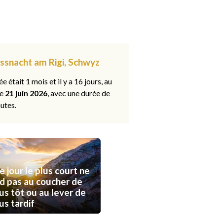
üssnacht am Rigi, Schwyz
ée était 1 mois et il y a 16 jours, au
le
21 juin 2026
, avec une durée de
utes.
e jour le plus court ne
d pas au coucher de
lus tôt ou au lever de
lus tardif