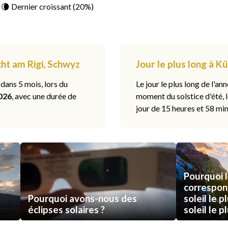
: 🌘 Dernier croissant (20%)
cht am Rigi, Schwyz
Jour le plus long à K
 dans 5 mois, lors du
Le jour le plus long de l'ann
026
, avec une durée de
moment du solstice d'été, 
jour de 15 heures et 58 min
Pourquoi l
correspon
Pourquoi avons-nous des
soleil le p
éclipses solaires ?
soleil le p