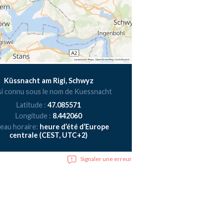
Küssnacht am Rigi, Schwyz
i connu sous le nom de Kuessnacht
Latitude :
47.085571
Longitude :
8.442060
eau horaire:
heure d’été d’Europe
centrale (CEST, UTC+2)
Signaler une erreur