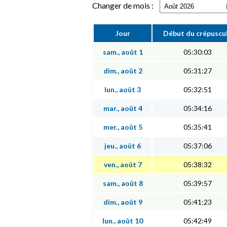
Changer de mois :
Jour
Début du crépuscu
sam., août 1
05:30:03
dim., août 2
05:31:27
lun., août 3
05:32:51
mar., août 4
05:34:16
mer., août 5
05:35:41
jeu., août 6
05:37:06
ven., août 7
05:38:32
sam., août 8
05:39:57
dim., août 9
05:41:23
lun., août 10
05:42:49