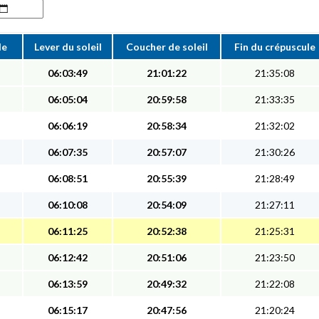
le
Lever du soleil
Coucher de soleil
Fin du crépuscule
06:03:49
21:01:22
21:35:08
06:05:04
20:59:58
21:33:35
06:06:19
20:58:34
21:32:02
06:07:35
20:57:07
21:30:26
06:08:51
20:55:39
21:28:49
06:10:08
20:54:09
21:27:11
06:11:25
20:52:38
21:25:31
06:12:42
20:51:06
21:23:50
06:13:59
20:49:32
21:22:08
06:15:17
20:47:56
21:20:24