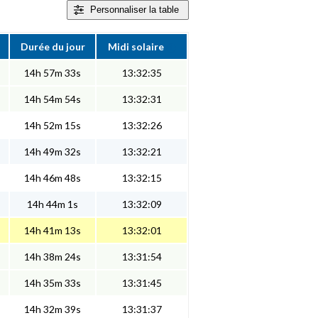
Personnaliser
la table
Durée du jour
Midi solaire
14h 57m 33s
13:32:35
14h 54m 54s
13:32:31
14h 52m 15s
13:32:26
14h 49m 32s
13:32:21
14h 46m 48s
13:32:15
14h 44m 1s
13:32:09
14h 41m 13s
13:32:01
14h 38m 24s
13:31:54
14h 35m 33s
13:31:45
14h 32m 39s
13:31:37