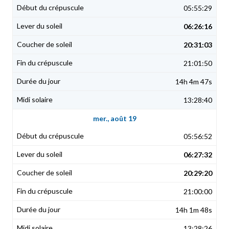
05:55:29
06:26:16
20:31:03
21:01:50
14h 4m 47s
13:28:40
mer., août 19
05:56:52
06:27:32
20:29:20
21:00:00
14h 1m 48s
13:28:26