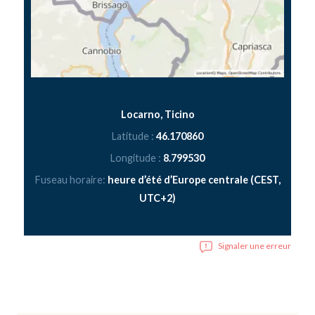
Locarno, Ticino
Latitude :
46.170860
Longitude :
8.799530
Fuseau horaire:
heure d’été d’Europe centrale (CEST,
UTC+2)
Signaler une erreur