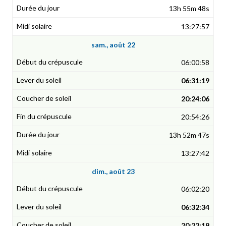
13h 55m 48s
13:27:57
sam., août 22
06:00:58
06:31:19
20:24:06
20:54:26
13h 52m 47s
13:27:42
dim., août 23
06:02:20
06:32:34
20:22:19