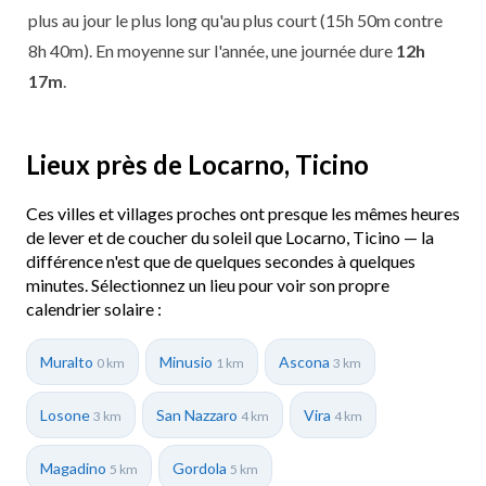
plus au jour le plus long qu'au plus court (15h 50m contre
8h 40m). En moyenne sur l'année, une journée dure
12h
17m
.
Lieux près de Locarno, Ticino
Ces villes et villages proches ont presque les mêmes heures
de lever et de coucher du soleil que Locarno, Ticino — la
différence n'est que de quelques secondes à quelques
minutes. Sélectionnez un lieu pour voir son propre
calendrier solaire :
Muralto
Minusio
Ascona
0 km
1 km
3 km
Losone
San Nazzaro
Vira
3 km
4 km
4 km
Magadino
Gordola
5 km
5 km