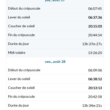
06:07:45
06:37:36
20:15:03
20:44:54
13h 37m 27s
13:26:20
ven., août 28
06:09:06
06:38:52
20:13:13
20:42:58
13h 34m 21s