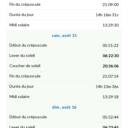
21:09:00
14h 16m 31s
13:29:30
sam., août 15
05:51:22
06:22:30
20:36:06
21:07:14
14h 13m 36s
13:29:18
dim., août 16
05:52:44
06:23:45