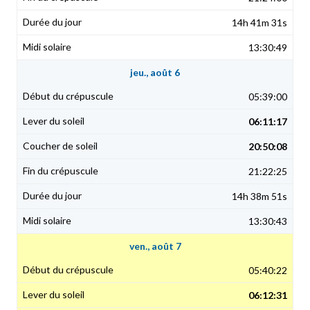
14h 41m 31s
13:30:49
jeu., août 6
05:39:00
06:11:17
20:50:08
21:22:25
14h 38m 51s
13:30:43
ven., août 7
05:40:22
06:12:31