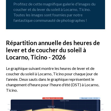
Profitez de cette magnifique galerie d'images du
coucher et du lever du soleil à Locarno, Ticino.
Toutes les images sont fournies par notre
fantastique communauté de photographes !
Répartition annuelle des heures de
lever et de coucher du soleil à
Locarno, Ticino - 2026
Le graphique suivant montre les heures de lever et de
coucher du soleil à Locarno, Ticino pour chaque jour de
l'année. Deux sauts dans le graphique représentent le
changement d'heure pour l'heure d'été (DST) à Locarno,
Ticino.
Plus long
· 21 juin · 15h 50m
Plus court
· 21 déc. · 8h 40m
Aujourd’hui · 14h 36m
03:00
03:00
Earliest sunrise
05:30 · 15 juin
06:00
06:00
Latest sunrise