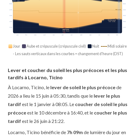
08:05 · 1 janv.
09:00
09:00
Midi solaire
12:00
12:00
15:00
15:00
Earliest sunset
18:00
18:00
16:40 · 10 déc.
21:00
21:00
Latest sunset
21:22 · 26 juin
janv.
févr.
mars
avril
mai
juin
juil.
août
sept.
oct.
nov.
déc.
Jour
Aube et crépuscule (crépuscule civil)
Nuit
Midi solaire
· Les sauts verticaux dans les courbes = changement d'heure (DST)
Lever et coucher du soleil les plus précoces et les plus
tardifs à Locarno, Ticino
À Locarno, Ticino, le
lever de soleil le plus précoce
de
2026 a lieu le 15 juin à 05:30, tandis que le
lever le plus
tardif
est le 1 janvier à 08:05. Le
coucher de soleil le plus
précoce
est le 10 décembre à 16:40, et le
coucher le plus
tardif
est le 26 juin à 21:22.
Locarno, Ticino bénéficie de
7h 09m
de lumière du jour en