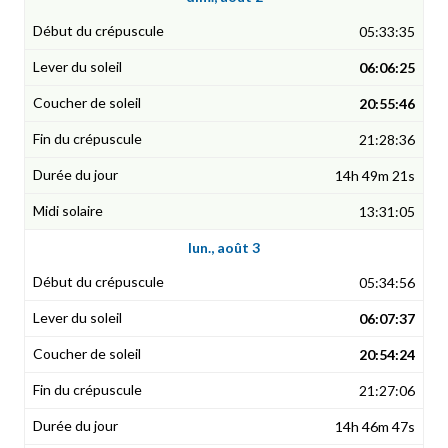
05:33:35
06:06:25
20:55:46
21:28:36
14h 49m 21s
13:31:05
lun., août 3
05:34:56
06:07:37
20:54:24
21:27:06
14h 46m 47s