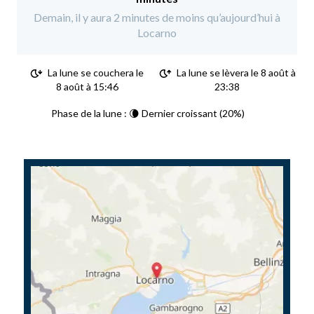
Demain, il y aura 2 minutes de moins qu’aujourd’hui à
Locarno
La lune se couchera le
La lune se lèvera le 8 août à
8 août à 15:46
23:38
Phase de la lune : 🌘 Dernier croissant (20%)