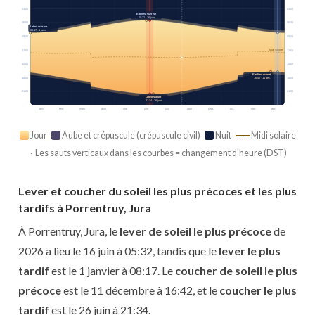
03:00
03:00
Earliest sunrise
05:32 · 16 juin
06:00
06:00
Latest sunrise
08:17 · 1 janv.
09:00
09:00
Midi solaire
12:00
12:00
15:00
15:00
Earliest sunset
18:00
18:00
16:42 · 11 déc.
21:00
21:00
Latest sunset
21:34 · 26 juin
janv.
févr.
mars
avril
mai
juin
juil.
août
sept.
oct.
nov.
déc.
Jour
Aube et crépuscule (crépuscule civil)
Nuit
Midi solaire
· Les sauts verticaux dans les courbes = changement d'heure (DST)
Lever et coucher du soleil les plus précoces et les plus
tardifs à Porrentruy, Jura
À Porrentruy, Jura, le
lever de soleil le plus précoce
de
2026 a lieu le 16 juin à 05:32, tandis que le
lever le plus
tardif
est le 1 janvier à 08:17. Le
coucher de soleil le plus
précoce
est le 11 décembre à 16:42, et le
coucher le plus
tardif
est le 26 juin à 21:34.