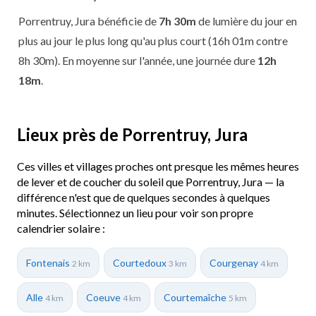
Porrentruy, Jura bénéficie de
7h 30m
de lumière du jour en
plus au jour le plus long qu'au plus court (16h 01m contre
8h 30m). En moyenne sur l'année, une journée dure
12h
18m
.
Lieux près de Porrentruy, Jura
Ces villes et villages proches ont presque les mêmes heures
de lever et de coucher du soleil que Porrentruy, Jura — la
différence n'est que de quelques secondes à quelques
minutes. Sélectionnez un lieu pour voir son propre
calendrier solaire :
Fontenais
Courtedoux
Courgenay
2 km
3 km
4 km
Alle
Coeuve
Courtemaîche
4 km
4 km
5 km