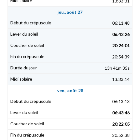
13:33:31
jeu., août 27
06:11:48
06:42:26
20:24:01
20:54:39
13h 41m 35s
13:33:14
ven., août 28
06:13:13
06:43:46
20:22:05
20:52:38