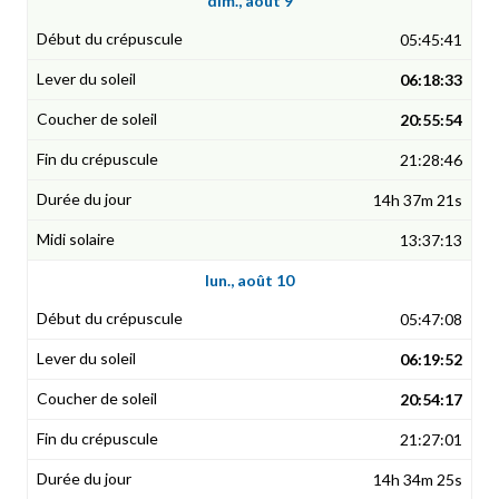
dim., août 9
05:45:41
06:18:33
20:55:54
21:28:46
14h 37m 21s
13:37:13
lun., août 10
05:47:08
06:19:52
20:54:17
21:27:01
14h 34m 25s