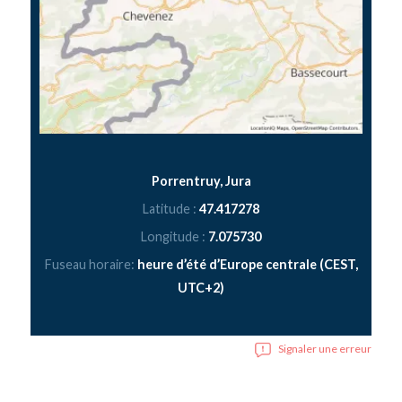
Porrentruy, Jura
Latitude :
47.417278
Longitude :
7.075730
Fuseau horaire:
heure d’été d’Europe centrale (CEST,
UTC+2)
Signaler une erreur