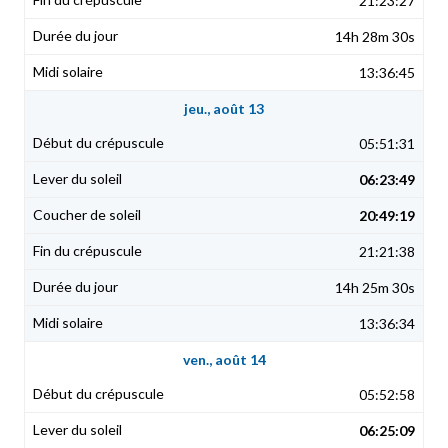
21:23:27
14h 28m 30s
13:36:45
jeu., août 13
05:51:31
06:23:49
20:49:19
21:21:38
14h 25m 30s
13:36:34
ven., août 14
05:52:58
06:25:09