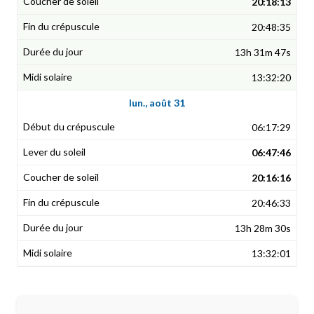
20:18:13
20:48:35
13h 31m 47s
13:32:20
lun., août 31
06:17:29
06:47:46
20:16:16
20:46:33
13h 28m 30s
13:32:01