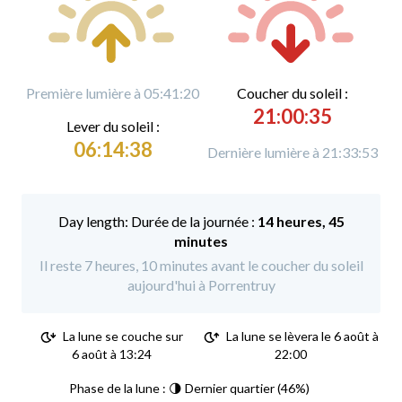
Première lumière à 05:41:20
C
oucher du soleil :
21:00:35
L
ever du soleil :
06:14:38
Dernière lumière à 21:33:53
Durée de la journée :
14 heures, 45
minutes
Il reste 7 heures, 10 minutes avant le coucher du soleil
aujourd'hui à Porrentruy
La lune se couche sur
La lune se lèvera le 6 août à
6 août à 13:24
22:00
Phase de la lune : 🌗 Dernier quartier (46%)