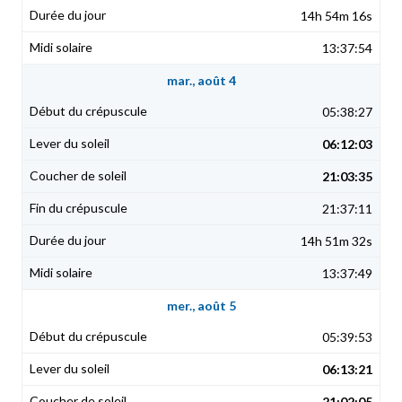
14h 54m 16s
13:37:54
mar., août 4
05:38:27
06:12:03
21:03:35
21:37:11
14h 51m 32s
13:37:49
mer., août 5
05:39:53
06:13:21
21:02:05