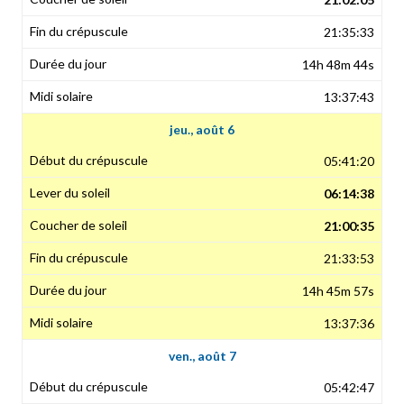
21:35:33
14h 48m 44s
13:37:43
jeu., août 6
05:41:20
06:14:38
21:00:35
21:33:53
14h 45m 57s
13:37:36
ven., août 7
05:42:47