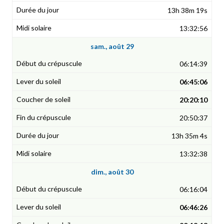
13h 38m 19s
13:32:56
sam., août 29
06:14:39
06:45:06
20:20:10
20:50:37
13h 35m 4s
13:32:38
dim., août 30
06:16:04
06:46:26