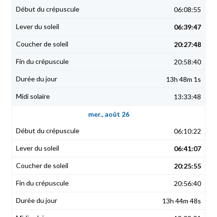
06:08:55
06:39:47
20:27:48
20:58:40
13h 48m 1s
13:33:48
mer., août 26
06:10:22
06:41:07
20:25:55
20:56:40
13h 44m 48s