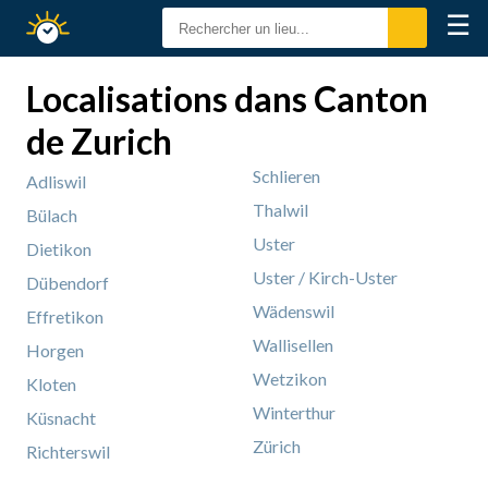
☰
Calendrier
Solaire
Localisations dans Canton
de Zurich
Schlieren
Adliswil
Thalwil
Bülach
Uster
Dietikon
Uster / Kirch-Uster
Dübendorf
Wädenswil
Effretikon
Wallisellen
Horgen
Wetzikon
Kloten
Winterthur
Küsnacht
Zürich
Richterswil