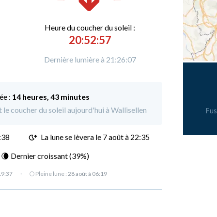
Heure du
c
oucher du soleil :
20:52:57
Dernière lumière à 21:26:07
ée :
14 heures, 43 minutes
 le coucher du soleil aujourd'hui à Wallisellen
Fus
:38
La lune se lèvera le 7 août à 22:35
: 🌘 Dernier croissant (39%)
19:37
·
🌕 Pleine lune :
28 août à 06:19