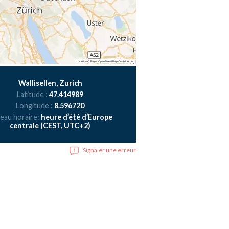
Wallisellen, Zurich
Latitude :
47.414989
Longitude :
8.596720
eau horaire:
heure d’été d’Europe
centrale (CEST, UTC+2)
Signaler une erreur