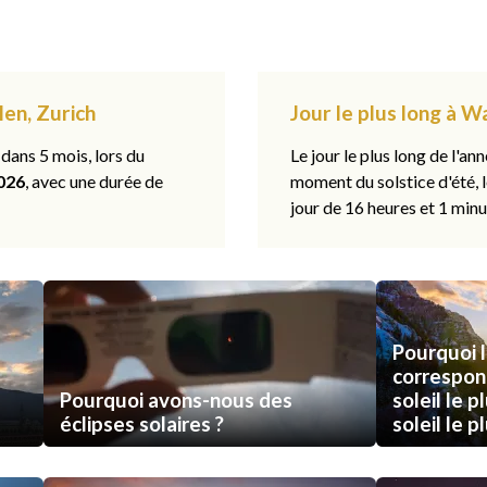
len, Zurich
Jour le plus long à Wa
 dans 5 mois, lors du
Le jour le plus long de l'ann
026
, avec une durée de
moment du solstice d'été, 
jour de 16 heures et 1 minu
Pourquoi l
correspon
Pourquoi avons-nous des
soleil le p
éclipses solaires ?
soleil le p