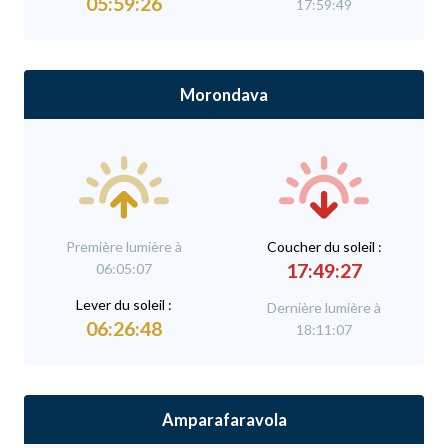
05:59:26
17:59:49
Morondava
Première lumière à
C
oucher du soleil :
17:49:27
06:05:07
L
ever du soleil :
Dernière lumière à
06:26:48
18:11:07
Amparafaravola