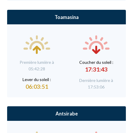
Toamasina
Première lumière à
C
oucher du soleil :
17:31:43
05:42:28
L
ever du soleil :
Dernière lumière à
06:03:51
17:53:06
Antsirabe