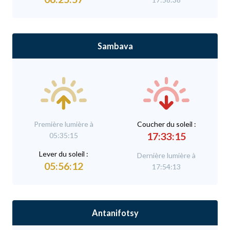
Sambava
Première lumière à
C
oucher du soleil :
17:33:15
05:35:15
L
ever du soleil :
Dernière lumière à
05:56:12
17:54:13
Antanifotsy