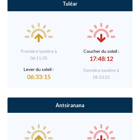
Tuléar
Première lumière à
C
oucher du soleil :
17:48:12
06:11:05
L
ever du soleil :
Dernière lumière à
06:33:15
18:10:22
Antsiranana