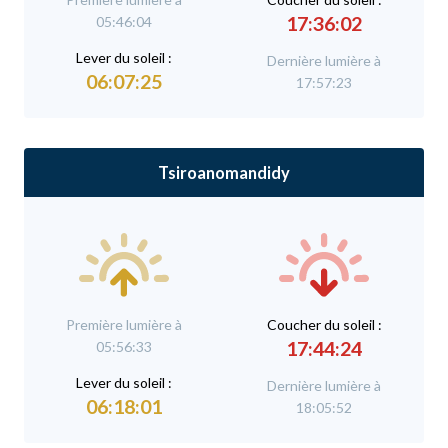
17:36:02
05:46:04
L
ever du soleil :
Dernière lumière à
06:07:25
17:57:23
Tsiroanomandidy
Première lumière à
C
oucher du soleil :
17:44:24
05:56:33
L
ever du soleil :
Dernière lumière à
06:18:01
18:05:52