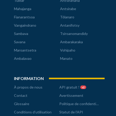
Tuléar
Antsiranana
Mahajanga
Antsirabe
Fianarantsoa
Tôlanaro
Vangaindrano
Antanifotsy
Sambava
Tsiroanomandidy
Savana
Ambarakaraka
Maroantsetra
Vohipaho
Ambalavao
Manato
INFORMATION
À propos de nous
API gratuit !
v2
Contact
Avertissement
Glossaire
Politique de confidentialité
Conditions d’utilisation
Statut de l'API