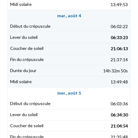
13:49:53
mar., août 4
06:02:22
06:33:23
21:06:13
21:37:14
14h 32m 50s
13:49:48
mer., août 5
06:03:36
06:34:30
21:04:54
21:35:48