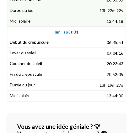
13h 22m 22s
13:44:18
lun., août 31
06:35:54
07:04:16
20:23:43
20:52:05
13h 19m 27s
13:44:00
Vous avez une idée géniale ? 💡