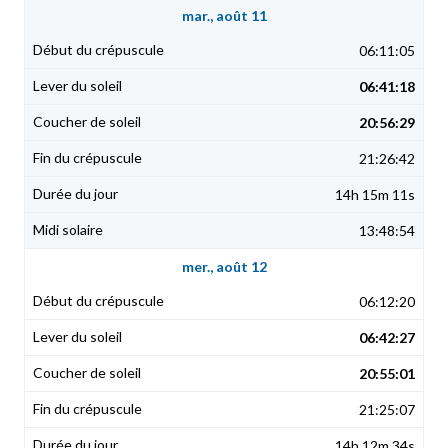
mar., août 11
06:11:05
06:41:18
20:56:29
21:26:42
14h 15m 11s
13:48:54
mer., août 12
06:12:20
06:42:27
20:55:01
21:25:07
14h 12m 34s