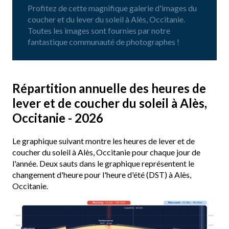
Profitez de cette magnifique galerie d'images du
coucher et du lever du soleil à Alès, Occitanie.
Toutes les images sont fournies par notre
fantastique communauté de photographes !
Répartition annuelle des heures de
lever et de coucher du soleil à Alès,
Occitanie - 2026
Le graphique suivant montre les heures de lever et de
coucher du soleil à Alès, Occitanie pour chaque jour de
l'année. Deux sauts dans le graphique représentent le
changement d'heure pour l'heure d'été (DST) à Alès,
Occitanie.
Plus long
· 21 juin · 15h 33m
Plus court
· 21 déc. · 8h 55m
Aujourd’hui · 14h 22m
03:00
03:00
Earliest sunrise
05:57 · 15 juin
06:00
06:00
Latest sunrise