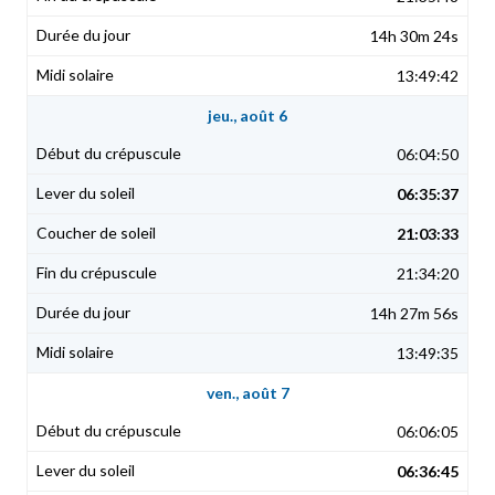
14h 30m 24s
13:49:42
jeu., août 6
06:04:50
06:35:37
21:03:33
21:34:20
14h 27m 56s
13:49:35
ven., août 7
06:06:05
06:36:45