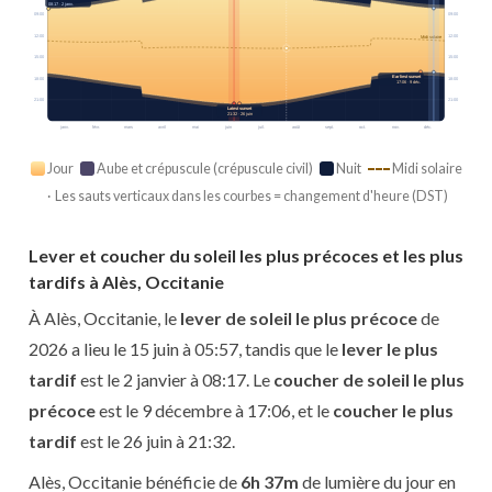
08:17 · 2 janv.
09:00
09:00
12:00
12:00
Midi solaire
15:00
15:00
Earliest sunset
18:00
18:00
17:06 · 9 déc.
21:00
21:00
Latest sunset
21:32 · 26 juin
janv.
févr.
mars
avril
mai
juin
juil.
août
sept.
oct.
nov.
déc.
Jour
Aube et crépuscule (crépuscule civil)
Nuit
Midi solaire
· Les sauts verticaux dans les courbes = changement d'heure (DST)
Lever et coucher du soleil les plus précoces et les plus
tardifs à Alès, Occitanie
À Alès, Occitanie, le
lever de soleil le plus précoce
de
2026 a lieu le 15 juin à 05:57, tandis que le
lever le plus
tardif
est le 2 janvier à 08:17. Le
coucher de soleil le plus
précoce
est le 9 décembre à 17:06, et le
coucher le plus
tardif
est le 26 juin à 21:32.
Alès, Occitanie bénéficie de
6h 37m
de lumière du jour en