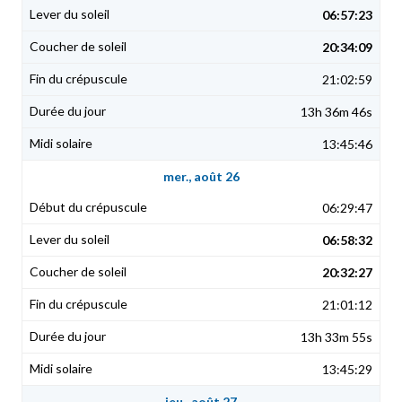
06:57:23
20:34:09
21:02:59
13h 36m 46s
13:45:46
mer., août 26
06:29:47
06:58:32
20:32:27
21:01:12
13h 33m 55s
13:45:29
jeu., août 27