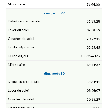
13:44:55
sam., août 29
06:33:28
07:01:59
20:27:15
20:55:45
13h 25m 16s
13:44:37
dim., août 30
06:34:41
07:03:07
20:25:29
20:53:55