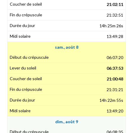
21:02:11
21:32:51
14h 25m 26s
13:49:28
sam., août 8
06:07:20
06:37:53
21:00:48
21:31:21
14h 22m 55s
13:49:20
dim., août 9
06:08:35