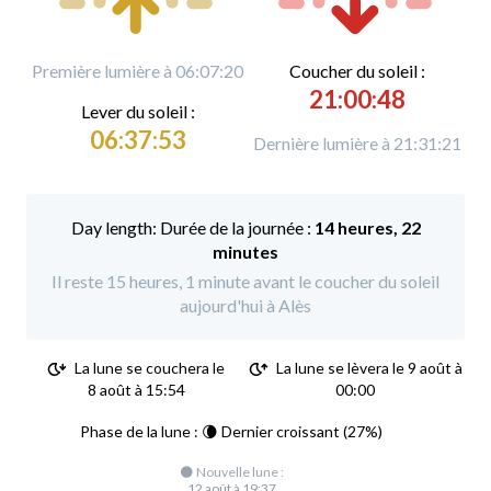
Première lumière à 06:07:20
C
oucher du soleil :
21:00:48
L
ever du soleil :
06:37:53
Dernière lumière à 21:31:21
Durée de la journée :
14 heures, 22
minutes
Il reste 15 heures, 1 minute avant le coucher du soleil
aujourd'hui à Alès
La lune se couchera le
La lune se lèvera le 9 août à
8 août à 15:54
00:00
Phase de la lune : 🌘 Dernier croissant (27%)
🌑 Nouvelle lune :
12 août à 19:37