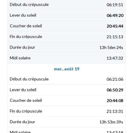
06:19:51
06:49:20
20:45:44
21:15:13
13h 56m 24s
13:47:32
mer., août 19
06:21:06
06:50:29
20:44:08
21:13:31
13h 53m 39s
13:47:18