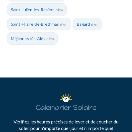
Saint-Julien-les-Rosiers
6 km
Saint-Hilaire-de-Brethmas
Bagard
6 km
6 km
Méjannes-lès-Alès
6 km
Calendrier Solaire
Vérifiez les heures précises de lever et de coucher du
soleil pour n'importe quel jour et n'importe quel