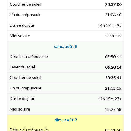
20:37:00
21:06:40
14h 17m 49s
13:28:05
sam., août 8
05:50:41
06:20:14
20:35:41
21:05:15
14h 15m 27s
13:27:58
dim., août 9
05:51:50