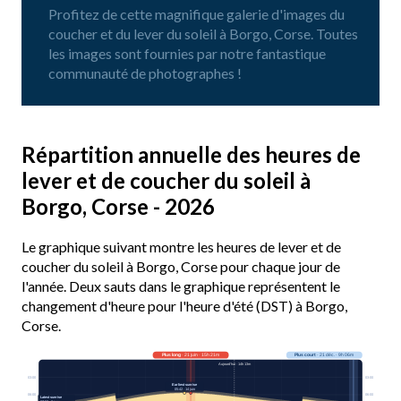
Profitez de cette magnifique galerie d'images du
coucher et du lever du soleil à Borgo, Corse. Toutes
les images sont fournies par notre fantastique
communauté de photographes !
Répartition annuelle des heures de
lever et de coucher du soleil à
Borgo, Corse - 2026
Le graphique suivant montre les heures de lever et de
coucher du soleil à Borgo, Corse pour chaque jour de
l'année. Deux sauts dans le graphique représentent le
changement d'heure pour l'heure d'été (DST) à Borgo,
Corse.
Plus long
· 21 juin · 15h 21m
Plus court
· 21 déc. · 9h 06m
Aujourd’hui · 14h 13m
03:00
03:00
Earliest sunrise
05:42 · 14 juin
06:00
06:00
Latest sunrise