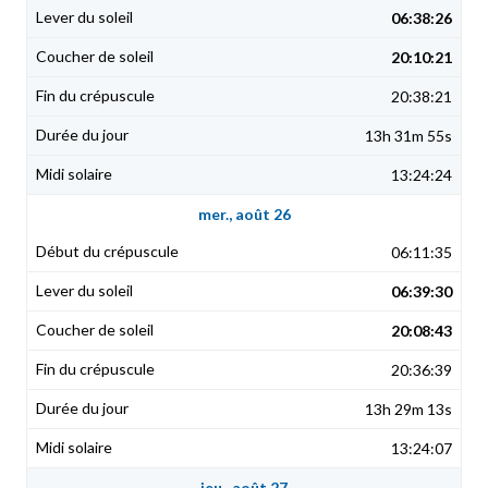
06:38:26
20:10:21
20:38:21
13h 31m 55s
13:24:24
mer., août 26
06:11:35
06:39:30
20:08:43
20:36:39
13h 29m 13s
13:24:07
jeu., août 27