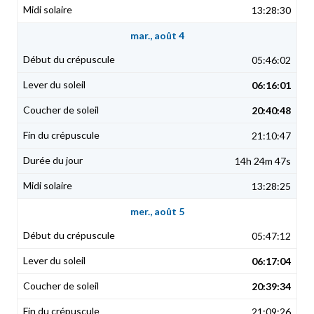
13:28:30
mar., août 4
05:46:02
06:16:01
20:40:48
21:10:47
14h 24m 47s
13:28:25
mer., août 5
05:47:12
06:17:04
20:39:34
21:09:26