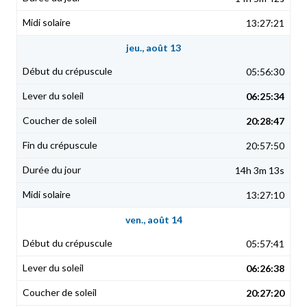
13:27:21
jeu., août 13
05:56:30
06:25:34
20:28:47
20:57:50
14h 3m 13s
13:27:10
ven., août 14
05:57:41
06:26:38
20:27:20