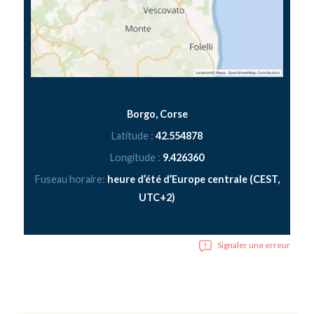
Borgo, Corse
Latitude :
42.554878
Longitude :
9.426360
Fuseau horaire:
heure d’été d’Europe centrale (CEST,
UTC+2)
Signaler une erreur