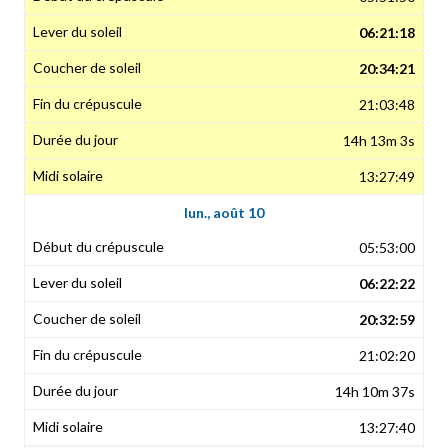
06:21:18
20:34:21
21:03:48
14h 13m 3s
13:27:49
lun., août 10
05:53:00
06:22:22
20:32:59
21:02:20
14h 10m 37s
13:27:40