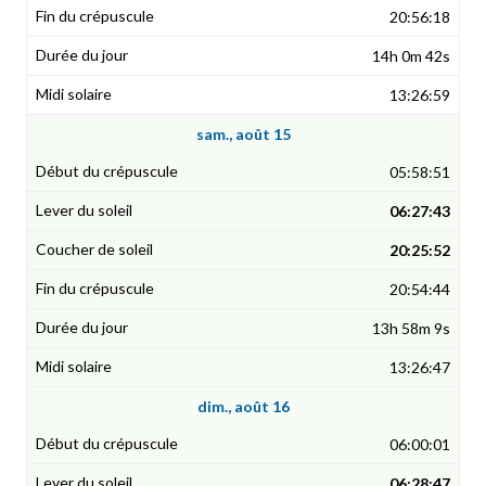
20:56:18
14h 0m 42s
13:26:59
sam., août 15
05:58:51
06:27:43
20:25:52
20:54:44
13h 58m 9s
13:26:47
dim., août 16
06:00:01
06:28:47