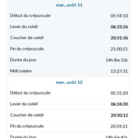
mar., août 11
05:54:10
06:23:26
20:31:36
21:00:51
14h 8m 10s
13:27:31
mer., août 12
05:55:20
06:24:30
20:30:12
20:59:21
14h 5m 42s