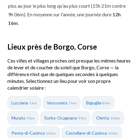
plus au jour le plus long qu'au plus court (15h 21m contre
9h 06m). En moyenne sur l'année, une journée dure
12h
16m
.
Lieux près de Borgo, Corse
Ces villes et villages proches ont presque les mêmes heures
de lever et de coucher du soleil que Borgo, Corse — la
différence n'est que de quelques secondes à quelques
minutes. Sélectionnez un lieu pour voir son propre
calendrier solaire :
Lucciana
Vescovato
Biguglia
1 km
7 km
8 km
Murato
Sorbo-Ocagnano
Oletta
9 km
9 km
10 km
Penta-di-Casinca
Castellare-di-Casinca
10 km
10 km