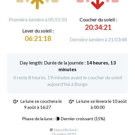
Première lumière à 05:51:50
C
oucher du soleil :
20:34:21
L
ever du soleil :
06:21:18
Dernière lumière à 21:03:48
Durée de la journée :
14 heures, 13
minutes
Il reste 8 heures, 19 minutes avant le coucher du soleil
aujourd'hui à Borgo
La lune se couchera le
La lune se lèvera le 10 août
9 août à 16:27
à 00:00
Phase de la lune : 🌘 Dernier croissant (15%)
🌑 Nouvelle lune :
12 août à 19:37