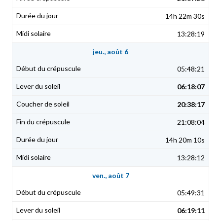
14h 22m 30s
13:28:19
jeu., août 6
05:48:21
06:18:07
20:38:17
21:08:04
14h 20m 10s
13:28:12
ven., août 7
05:49:31
06:19:11