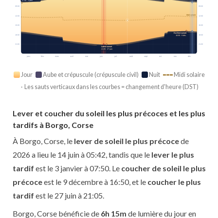
07:50 · 3 janv.
09:00
09:00
Midi solaire
12:00
12:00
15:00
15:00
Earliest sunset
18:00
18:00
16:50 · 9 déc.
21:00
21:00
Latest sunset
21:05 · 27 juin
janv.
févr.
mars
avril
mai
juin
juil.
août
sept.
oct.
nov.
déc.
Jour
Aube et crépuscule (crépuscule civil)
Nuit
Midi solaire
· Les sauts verticaux dans les courbes = changement d'heure (DST)
Lever et coucher du soleil les plus précoces et les plus
tardifs à Borgo, Corse
À Borgo, Corse, le
lever de soleil le plus précoce
de
2026 a lieu le 14 juin à 05:42, tandis que le
lever le plus
tardif
est le 3 janvier à 07:50. Le
coucher de soleil le plus
précoce
est le 9 décembre à 16:50, et le
coucher le plus
tardif
est le 27 juin à 21:05.
Borgo, Corse bénéficie de
6h 15m
de lumière du jour en