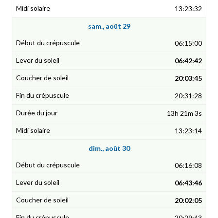
13:23:32
sam., août 29
06:15:00
06:42:42
20:03:45
20:31:28
13h 21m 3s
13:23:14
dim., août 30
06:16:08
06:43:46
20:02:05
20:29:43