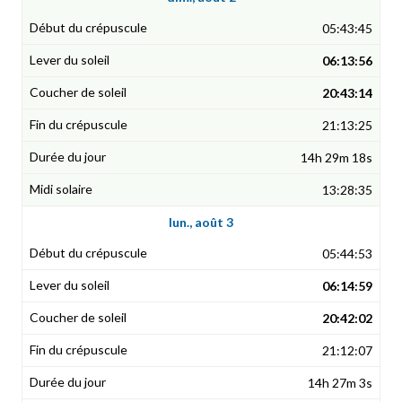
05:43:45
06:13:56
20:43:14
21:13:25
14h 29m 18s
13:28:35
lun., août 3
05:44:53
06:14:59
20:42:02
21:12:07
14h 27m 3s