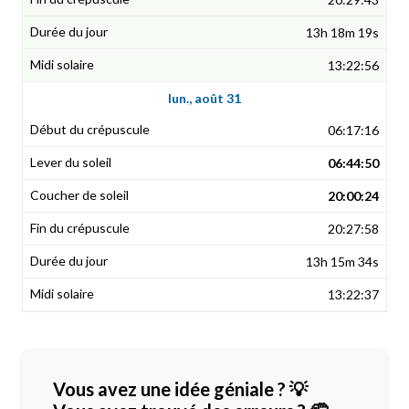
13h 18m 19s
13:22:56
lun., août 31
06:17:16
06:44:50
20:00:24
20:27:58
13h 15m 34s
13:22:37
Vous avez une idée géniale ? 💡