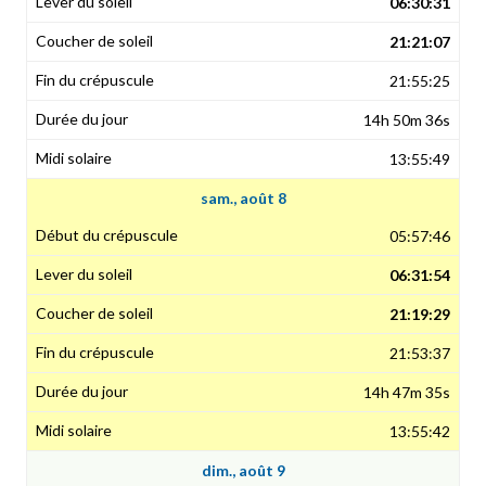
06:30:31
21:21:07
21:55:25
14h 50m 36s
13:55:49
sam., août 8
05:57:46
06:31:54
21:19:29
21:53:37
14h 47m 35s
13:55:42
dim., août 9