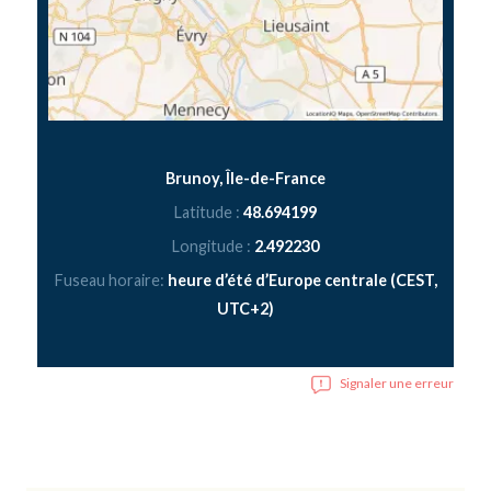
Brunoy, Île-de-France
Latitude :
48.694199
Longitude :
2.492230
Fuseau horaire:
heure d’été d’Europe centrale (CEST,
UTC+2)
Signaler une erreur