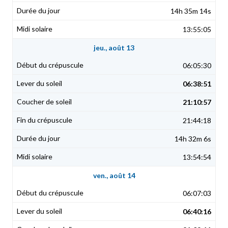
14h 35m 14s
13:55:05
jeu., août 13
06:05:30
06:38:51
21:10:57
21:44:18
14h 32m 6s
13:54:54
ven., août 14
06:07:03
06:40:16