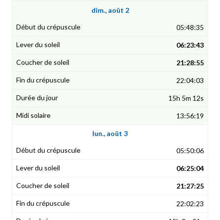
dim., août 2
05:48:35
06:23:43
21:28:55
22:04:03
15h 5m 12s
13:56:19
lun., août 3
05:50:06
06:25:04
21:27:25
22:02:23