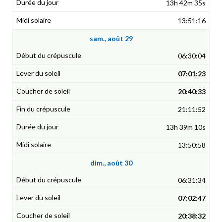
13h 42m 35s
13:51:16
sam., août 29
06:30:04
07:01:23
20:40:33
21:11:52
13h 39m 10s
13:50:58
dim., août 30
06:31:34
07:02:47
20:38:32