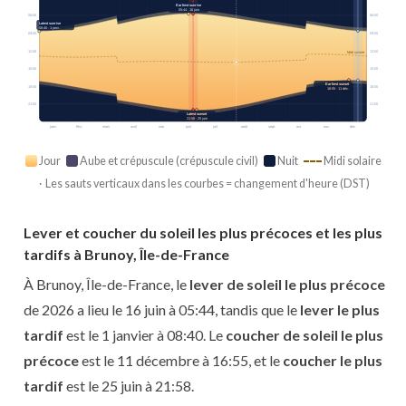
Earliest sunrise
05:44 · 16 juin
06:00
06:00
Latest sunrise
08:40 · 1 janv.
09:00
09:00
12:00
12:00
Midi solaire
15:00
15:00
Earliest sunset
18:00
18:00
16:55 · 11 déc.
21:00
21:00
Latest sunset
21:58 · 25 juin
janv.
févr.
mars
avril
mai
juin
juil.
août
sept.
oct.
nov.
déc.
Jour
Aube et crépuscule (crépuscule civil)
Nuit
Midi solaire
· Les sauts verticaux dans les courbes = changement d'heure (DST)
Lever et coucher du soleil les plus précoces et les plus
tardifs à Brunoy, Île-de-France
À Brunoy, Île-de-France, le
lever de soleil le plus précoce
de 2026 a lieu le 16 juin à 05:44, tandis que le
lever le plus
tardif
est le 1 janvier à 08:40. Le
coucher de soleil le plus
précoce
est le 11 décembre à 16:55, et le
coucher le plus
tardif
est le 25 juin à 21:58.