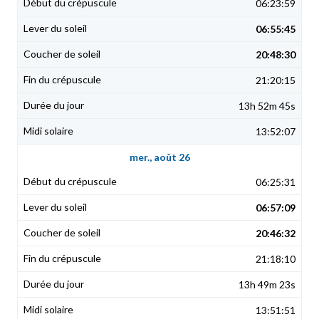
06:23:59
06:55:45
20:48:30
21:20:15
13h 52m 45s
13:52:07
mer., août 26
06:25:31
06:57:09
20:46:32
21:18:10
13h 49m 23s
13:51:51