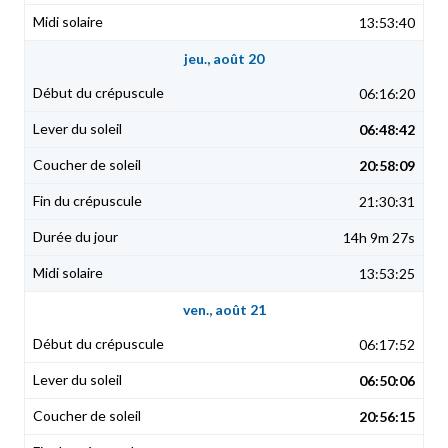
13:53:40
jeu., août 20
06:16:20
06:48:42
20:58:09
21:30:31
14h 9m 27s
13:53:25
ven., août 21
06:17:52
06:50:06
20:56:15