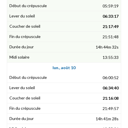
05:59:19
06:33:17
21:17:49
21:51:48
14h 44m 32s
13:55:33
lun., août 10
06:00:52
06:34:40
21:16:08
21:49:57
14h 41m 28s