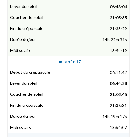
06:43:04
21:05:35
21:38:29
14h 22m 31s
13:54:19
lun., août 17
06:11:42
06:44:28
21:03:45
21:36:31
14h 19m 17s
13:54:07