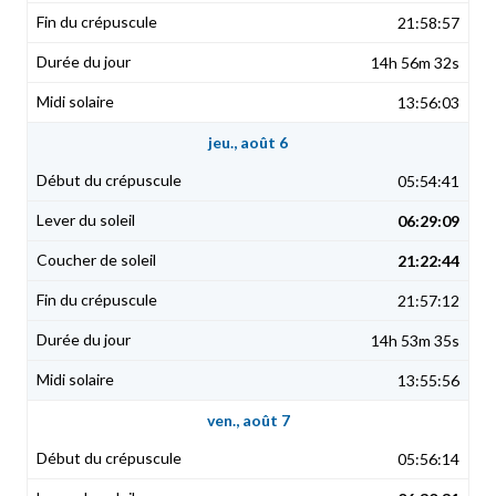
21:58:57
14h 56m 32s
13:56:03
jeu., août 6
05:54:41
06:29:09
21:22:44
21:57:12
14h 53m 35s
13:55:56
ven., août 7
05:56:14