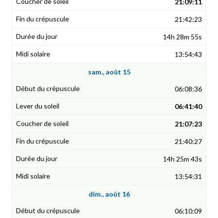
21:09:11
21:42:23
14h 28m 55s
13:54:43
sam., août 15
06:08:36
06:41:40
21:07:23
21:40:27
14h 25m 43s
13:54:31
dim., août 16
06:10:09