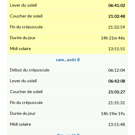
06:41:02
21:02:48
21:32:59
14h 21m 46s
13:51:55
sam., août 8
06:12:04
06:42:08
21:01:27
21:31:31
14h 19m 19s
13:51:48