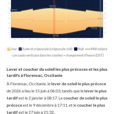
03:00
03:00
Earliest sunrise
06:03 · 15 juin
06:00
06:00
Latest sunrise
08:17 · 2 janv.
09:00
09:00
12:00
12:00
Midi solaire
15:00
15:00
Earliest sunset
18:00
18:00
17:11 · 9 déc.
21:00
21:00
Latest sunset
21:32 · 27 juin
janv.
févr.
mars
avril
mai
juin
juil.
août
sept.
oct.
nov.
déc.
Jour
Aube et crépuscule (crépuscule civil)
Nuit
Midi solaire
· Les sauts verticaux dans les courbes = changement d'heure (DST)
Lever et coucher du soleil les plus précoces et les plus
tardifs à Florensac, Occitanie
À Florensac, Occitanie, le
lever de soleil le plus précoce
de 2026 a lieu le 15 juin à 06:03, tandis que le
lever le plus
tardif
est le 2 janvier à 08:17. Le
coucher de soleil le plus
précoce
est le 9 décembre à 17:11, et le
coucher le plus
tardif
est le 27 juin à 21:32.