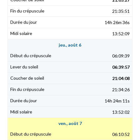
21:35:51
14h 26m 36s
13:52:09
jeu., août 6
06:09:39
06:39:57
21:04:08
21:34:26
14h 24m 11s
13:52:02
ven., août 7
06:10:52