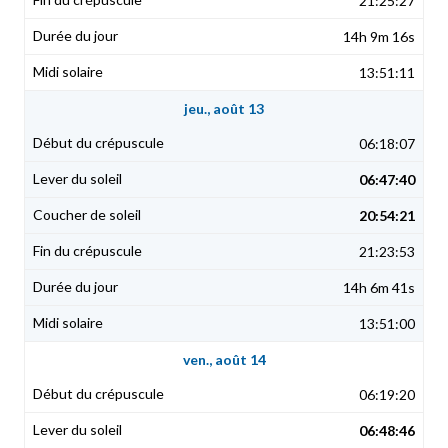
21:25:27
14h 9m 16s
13:51:11
jeu., août 13
06:18:07
06:47:40
20:54:21
21:23:53
14h 6m 41s
13:51:00
ven., août 14
06:19:20
06:48:46