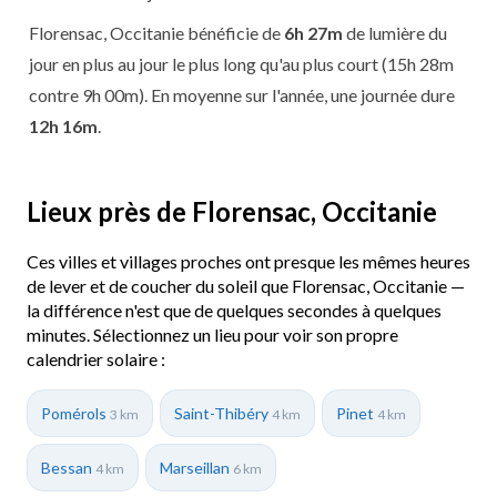
Florensac, Occitanie bénéficie de
6h 27m
de lumière du
jour en plus au jour le plus long qu'au plus court (15h 28m
contre 9h 00m). En moyenne sur l'année, une journée dure
12h 16m
.
Lieux près de Florensac, Occitanie
Ces villes et villages proches ont presque les mêmes heures
de lever et de coucher du soleil que Florensac, Occitanie —
la différence n'est que de quelques secondes à quelques
minutes. Sélectionnez un lieu pour voir son propre
calendrier solaire :
Pomérols
Saint-Thibéry
Pinet
3 km
4 km
4 km
Bessan
Marseillan
4 km
6 km