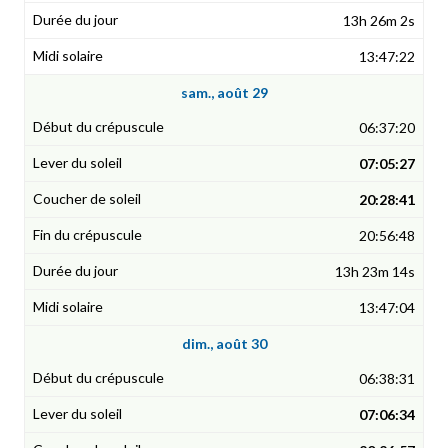
13h 26m 2s
13:47:22
sam., août 29
06:37:20
07:05:27
20:28:41
20:56:48
13h 23m 14s
13:47:04
dim., août 30
06:38:31
07:06:34