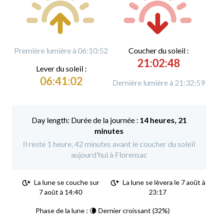
Première lumière à 06:10:52
C
oucher du soleil :
21:02:48
L
ever du soleil :
06:41:02
Dernière lumière à 21:32:59
Durée de la journée :
14 heures, 21
minutes
Il reste 1 heure, 42 minutes avant le coucher du soleil
aujourd'hui à Florensac
La lune se couche sur
La lune se lèvera le 7 août à
7 août à 14:40
23:17
Phase de la lune : 🌘 Dernier croissant (32%)