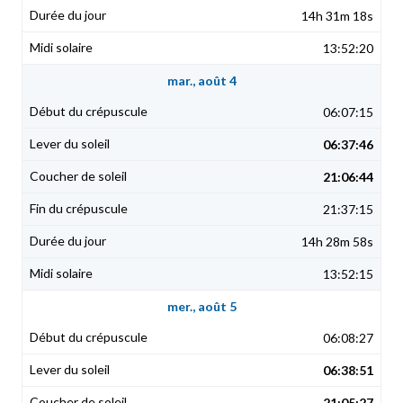
14h 31m 18s
13:52:20
mar., août 4
06:07:15
06:37:46
21:06:44
21:37:15
14h 28m 58s
13:52:15
mer., août 5
06:08:27
06:38:51
21:05:27