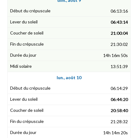
dim., août 9
06:13:16
06:43:14
21:00:04
21:30:02
14h 16m 50s
13:51:39
lun., août 10
06:14:29
06:44:20
20:58:40
21:28:32
14h 14m 20s