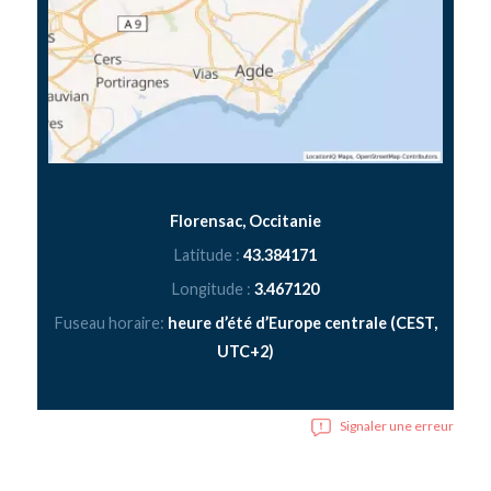
Florensac, Occitanie
Latitude :
43.384171
Longitude :
3.467120
Fuseau horaire:
heure d’été d’Europe centrale (CEST,
UTC+2)
Signaler une erreur