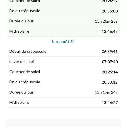
20:26:57
20:55:00
13h 20m 23s
13:46:45
lun., août 31
06:39:41
07:07:40
20:25:14
20:53:12
13h 17m 34s
13:46:27