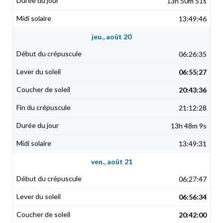
13h 50m 51s
13:49:46
jeu., août 20
06:26:35
06:55:27
20:43:36
21:12:28
13h 48m 9s
13:49:31
ven., août 21
06:27:47
06:56:34
20:42:00