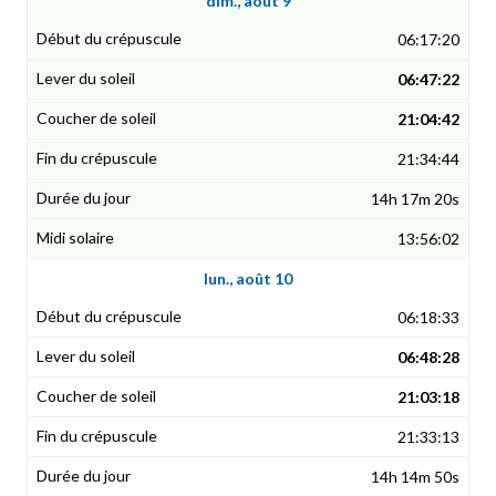
dim., août 9
06:17:20
06:47:22
21:04:42
21:34:44
14h 17m 20s
13:56:02
lun., août 10
06:18:33
06:48:28
21:03:18
21:33:13
14h 14m 50s