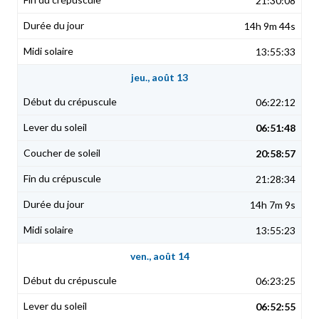
21:30:08
14h 9m 44s
13:55:33
jeu., août 13
06:22:12
06:51:48
20:58:57
21:28:34
14h 7m 9s
13:55:23
ven., août 14
06:23:25
06:52:55