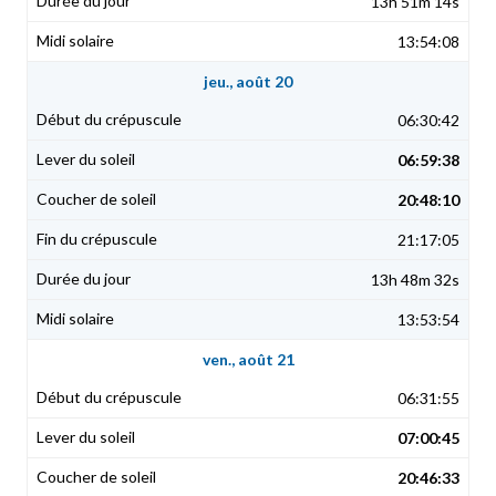
13h 51m 14s
13:54:08
jeu., août 20
06:30:42
06:59:38
20:48:10
21:17:05
13h 48m 32s
13:53:54
ven., août 21
06:31:55
07:00:45
20:46:33