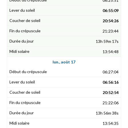
06:25:51
06:55:09
20:54:26
21:23:44
13h 59m 17s
13:54:48
lun., août 17
06:27:04
06:56:16
20:52:54
21:22:06
13h 56m 38s
13:54:35