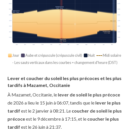
03:00
03:00
Earliest sunrise
06:07 · 15 juin
06:00
06:00
Latest sunrise
08:21 · 2 janv.
09:00
09:00
12:00
12:00
Midi solaire
15:00
15:00
Earliest sunset
18:00
18:00
17:15 · 9 déc.
21:00
21:00
Latest sunset
21:37 · 26 juin
janv.
févr.
mars
avril
mai
juin
juil.
août
sept.
oct.
nov.
déc.
Jour
Aube et crépuscule (crépuscule civil)
Nuit
Midi solaire
· Les sauts verticaux dans les courbes = changement d'heure (DST)
Lever et coucher du soleil les plus précoces et les plus
tardifs à Mazamet, Occitanie
À Mazamet, Occitanie, le
lever de soleil le plus précoce
de 2026 a lieu le 15 juin à 06:07, tandis que le
lever le plus
tardif
est le 2 janvier à 08:21. Le
coucher de soleil le plus
précoce
est le 9 décembre à 17:15, et le
coucher le plus
tardif
est le 26 juin à 21:37.