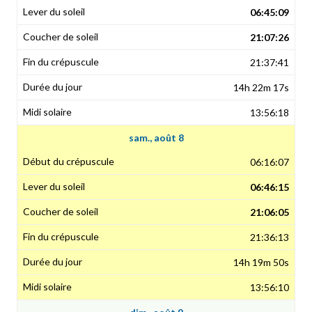
06:45:09
21:07:26
21:37:41
14h 22m 17s
13:56:18
sam., août 8
06:16:07
06:46:15
21:06:05
21:36:13
14h 19m 50s
13:56:10