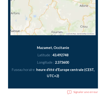
Mazamet, Occitanie
Latitude :
43.492748
Longitude :
2.373600
Fuseau horaire:
heure d’été d’Europe centrale (CEST,
UTC+2)
Signaler une erreur