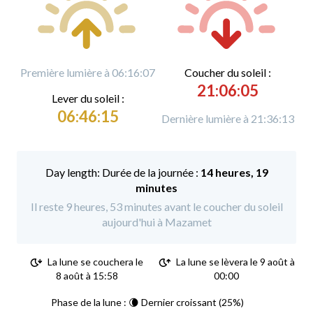
Première lumière à 06:16:07
C
oucher du soleil :
21:06:05
L
ever du soleil :
06:46:15
Dernière lumière à 21:36:13
Durée de la journée :
14 heures, 19
minutes
Il reste 9 heures, 53 minutes avant le coucher du soleil
aujourd'hui à Mazamet
La lune se couchera le
La lune se lèvera le 9 août à
8 août à 15:58
00:00
Phase de la lune : 🌘 Dernier croissant (25%)