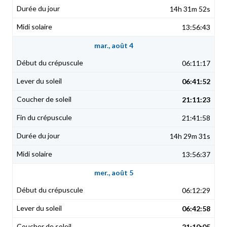
14h 31m 52s
13:56:43
mar., août 4
06:11:17
06:41:52
21:11:23
21:41:58
14h 29m 31s
13:56:37
mer., août 5
06:12:29
06:42:58
21:10:05