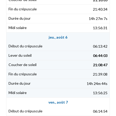
21:40:34
14h 27m 7s
13:56:31
jeu., août 6
06:13:42
06:44:03
21:08:47
21:39:08
14h 24m 44s
13:56:25
ven., août 7
06:14:54