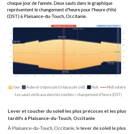
chaque jour de l'année. Deux sauts dans le graphique
représentent le changement d'heure pour l'heure d'été
(DST) à Plaisance-du-Touch, Occitanie.
Plus long
· 21 juin · 15h 29m
Plus court
· 21 déc. · 8h 59m
Aujourd’hui · 14h 22m
03:00
03:00
Earliest sunrise
06:11 · 15 juin
06:00
06:00
Latest sunrise
08:26 · 2 janv.
09:00
09:00
12:00
12:00
Midi solaire
15:00
15:00
Earliest sunset
18:00
18:00
17:19 · 9 déc.
21:00
21:00
Latest sunset
21:41 · 26 juin
janv.
févr.
mars
avril
mai
juin
juil.
août
sept.
oct.
nov.
déc.
Jour
Aube et crépuscule (crépuscule civil)
Nuit
Midi solaire
· Les sauts verticaux dans les courbes = changement d'heure (DST)
Lever et coucher du soleil les plus précoces et les plus
tardifs à Plaisance-du-Touch, Occitanie
À Plaisance-du-Touch, Occitanie, le
lever de soleil le plus