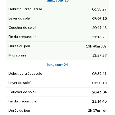
dim., août 23
06:38:29
07:07:10
20:47:43
21:16:25
13h 40m 33s
13:57:27
lun., août 24
06:39:41
07:08:18
20:46:04
21:14:40
13h 37m 46s