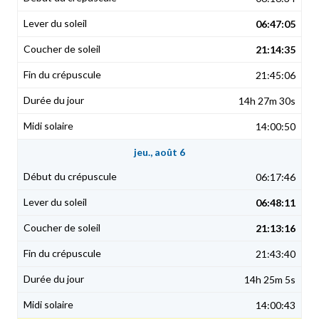
06:47:05
21:14:35
21:45:06
14h 27m 30s
14:00:50
jeu., août 6
06:17:46
06:48:11
21:13:16
21:43:40
14h 25m 5s
14:00:43