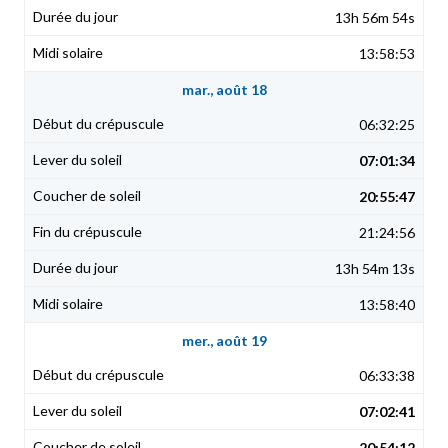
13h 56m 54s
13:58:53
mar., août 18
06:32:25
07:01:34
20:55:47
21:24:56
13h 54m 13s
13:58:40
mer., août 19
06:33:38
07:02:41
20:54:12