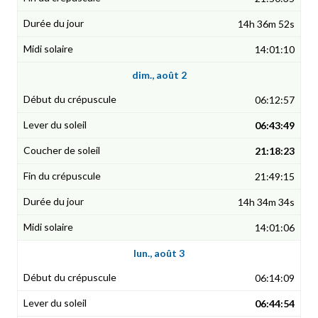
14h 36m 52s
14:01:10
dim., août 2
06:12:57
06:43:49
21:18:23
21:49:15
14h 34m 34s
14:01:06
lun., août 3
06:14:09
06:44:54