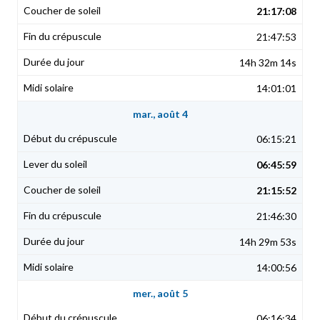
21:17:08
21:47:53
14h 32m 14s
14:01:01
mar., août 4
06:15:21
06:45:59
21:15:52
21:46:30
14h 29m 53s
14:00:56
mer., août 5
06:16:34