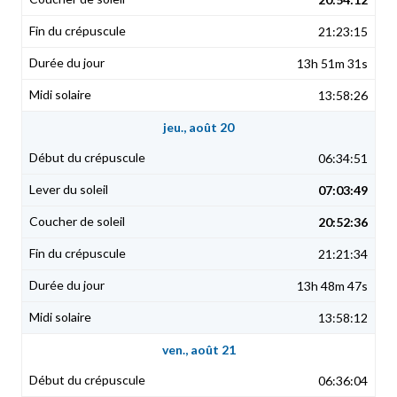
21:23:15
13h 51m 31s
13:58:26
jeu., août 20
06:34:51
07:03:49
20:52:36
21:21:34
13h 48m 47s
13:58:12
ven., août 21
06:36:04