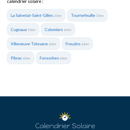
calendrier solaire :
La Salvetat-Saint-Gilles
Tournefeuille
2 km
3 km
Cugnaux
Colomiers
5 km
6 km
Villeneuve-Tolosane
Frouzins
6 km
6 km
Pibrac
Fonsorbes
6 km
6 km
Calendrier Solaire