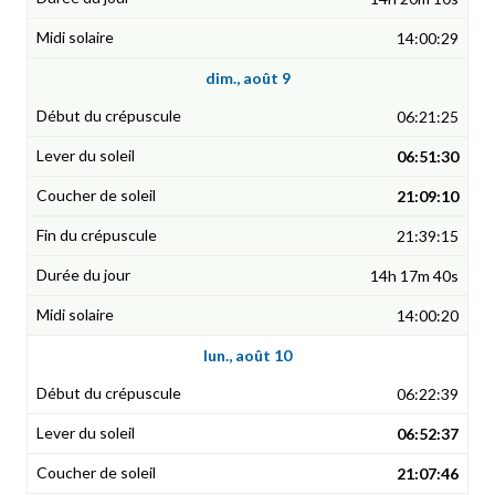
14:00:29
dim., août 9
06:21:25
06:51:30
21:09:10
21:39:15
14h 17m 40s
14:00:20
lun., août 10
06:22:39
06:52:37
21:07:46