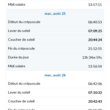
13:57:11
mar., août 25
06:40:53
07:09:25
20:44:24
21:12:55
13h 34m 59s
13:56:54
mer., août 26
06:42:06
07:10:32
20:42:43