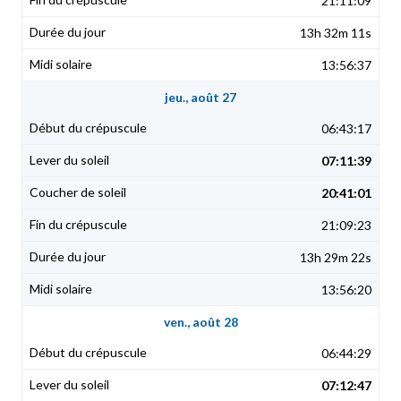
21:11:09
13h 32m 11s
13:56:37
jeu., août 27
06:43:17
07:11:39
20:41:01
21:09:23
13h 29m 22s
13:56:20
ven., août 28
06:44:29
07:12:47