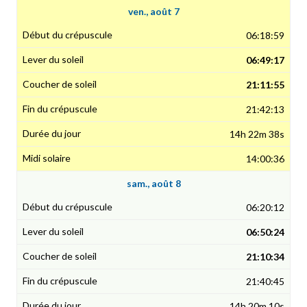
ven., août 7
06:18:59
06:49:17
21:11:55
21:42:13
14h 22m 38s
14:00:36
sam., août 8
06:20:12
06:50:24
21:10:34
21:40:45
14h 20m 10s