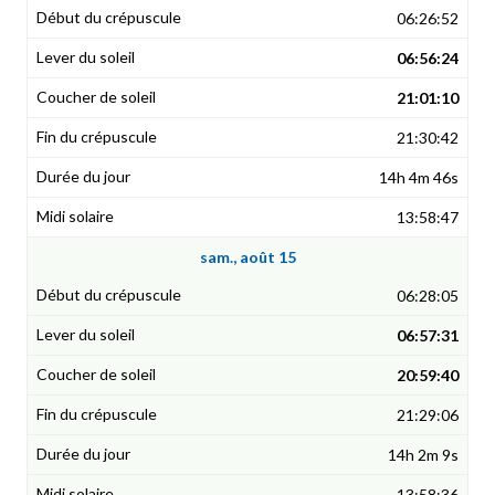
06:26:52
06:56:24
21:01:10
21:30:42
14h 4m 46s
13:58:47
sam., août 15
06:28:05
06:57:31
20:59:40
21:29:06
14h 2m 9s
13:58:36