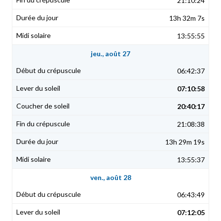
21:10:24
13h 32m 7s
13:55:55
jeu., août 27
06:42:37
07:10:58
20:40:17
21:08:38
13h 29m 19s
13:55:37
ven., août 28
06:43:49
07:12:05