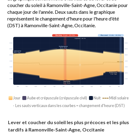
coucher du soleil à Ramonville-Saint-Agne, Occitanie pour
chaque jour de l'année. Deux sauts dans le graphique
représentent le changement d'heure pour l'heure d'été
(DST) à Ramonville-Saint-Agne, Occitanie.
Plus long
· 21 juin · 15h 29m
Plus court
· 21 déc. · 8h 59m
Aujourd’hui · 14h 17m
03:00
03:00
Earliest sunrise
06:10 · 15 juin
06:00
06:00
Latest sunrise
08:25 · 3 janv.
09:00
09:00
12:00
12:00
Midi solaire
15:00
15:00
Earliest sunset
18:00
18:00
17:19 · 9 déc.
21:00
21:00
Latest sunset
21:41 · 26 juin
janv.
févr.
mars
avril
mai
juin
juil.
août
sept.
oct.
nov.
déc.
Jour
Aube et crépuscule (crépuscule civil)
Nuit
Midi solaire
· Les sauts verticaux dans les courbes = changement d'heure (DST)
Lever et coucher du soleil les plus précoces et les plus
tardifs à Ramonville-Saint-Agne, Occitanie