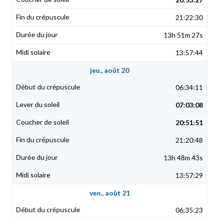
21:22:30
13h 51m 27s
13:57:44
jeu., août 20
06:34:11
07:03:08
20:51:51
21:20:48
13h 48m 43s
13:57:29
ven., août 21
06:35:23