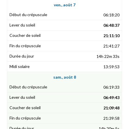
ven., août 7
06:18:20
06:48:37
21:11:10
21:41:27
14h 22m 33s
13:59:53
sam., août 8
06:19:33
06:49:43
21:09:48
21:39:58
14h 20m 5s