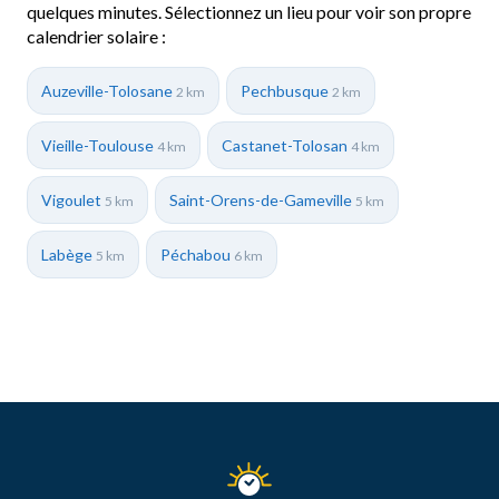
quelques minutes. Sélectionnez un lieu pour voir son propre
calendrier solaire :
Auzeville-Tolosane
Pechbusque
2 km
2 km
Vieille-Toulouse
Castanet-Tolosan
4 km
4 km
Vigoulet
Saint-Orens-de-Gameville
5 km
5 km
Labège
Péchabou
5 km
6 km