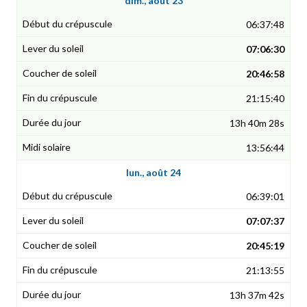
dim., août 23
06:37:48
07:06:30
20:46:58
21:15:40
13h 40m 28s
13:56:44
lun., août 24
06:39:01
07:07:37
20:45:19
21:13:55
13h 37m 42s