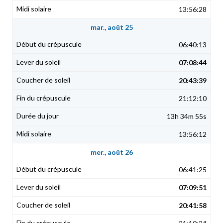
13:56:28
mar., août 25
06:40:13
07:08:44
20:43:39
21:12:10
13h 34m 55s
13:56:12
mer., août 26
06:41:25
07:09:51
20:41:58