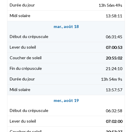
13h 56m 49s
13:58:11
mar., août 18
06:31:45
07:00:53
20:55:02
21:24:10
13h 54m 9s
13:57:57
mer., août 19
06:32:58
07:02:00
20:53:27