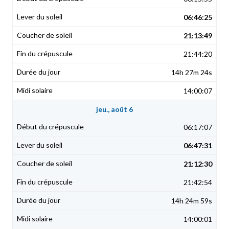
06:46:25
21:13:49
21:44:20
14h 27m 24s
14:00:07
jeu., août 6
06:17:07
06:47:31
21:12:30
21:42:54
14h 24m 59s
14:00:01