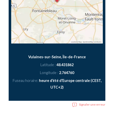
Vulaines-sur-Seine, Île-de-France
Latitude :
48.431862
Longitude :
2.764760
Fuseau horaire:
heure d’été d’Europe centrale (CEST,
UTC+2)
Signaler une erreur