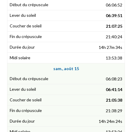
06:06:52
06:39:51
21:07:25
21:40:24
14h 27m 34s
13:53:38
sam., août 15
06:08:23
06:41:14
21:05:38
21:38:29
14h 24m 24s
13:53:26