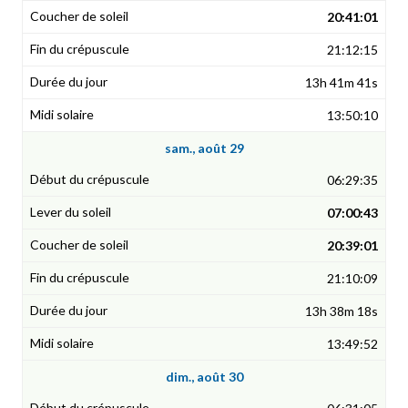
20:41:01
21:12:15
13h 41m 41s
13:50:10
sam., août 29
06:29:35
07:00:43
20:39:01
21:10:09
13h 38m 18s
13:49:52
dim., août 30