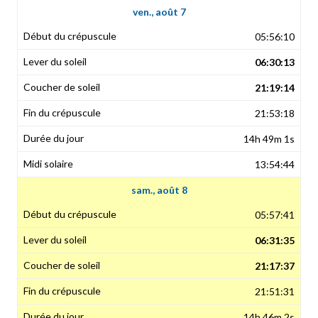
ven., août 7
05:56:10
06:30:13
21:19:14
21:53:18
14h 49m 1s
13:54:44
sam., août 8
05:57:41
06:31:35
21:17:37
21:51:31
14h 46m 2s