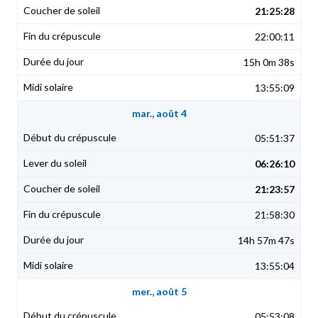
21:25:28
22:00:11
15h 0m 38s
13:55:09
mar., août 4
05:51:37
06:26:10
21:23:57
21:58:30
14h 57m 47s
13:55:04
mer., août 5
05:53:08