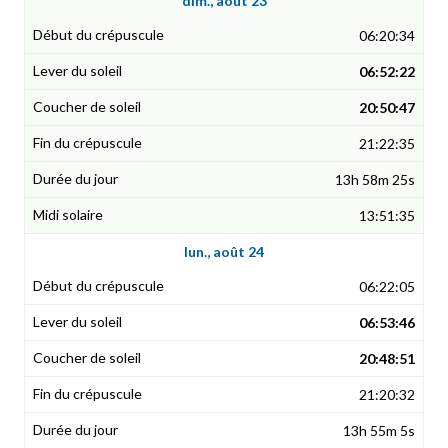
dim., août 23
06:20:34
06:52:22
20:50:47
21:22:35
13h 58m 25s
13:51:35
lun., août 24
06:22:05
06:53:46
20:48:51
21:20:32
13h 55m 5s