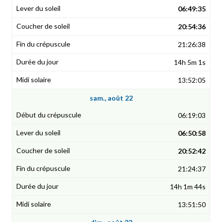
06:49:35
20:54:36
21:26:38
14h 5m 1s
13:52:05
sam., août 22
06:19:03
06:50:58
20:52:42
21:24:37
14h 1m 44s
13:51:50