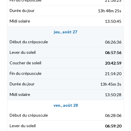
21:16:25
13h 48m 25s
13:50:45
jeu., août 27
06:26:36
06:57:56
20:42:59
21:14:20
13h 45m 3s
13:50:28
ven., août 28
06:28:06
06:59:20