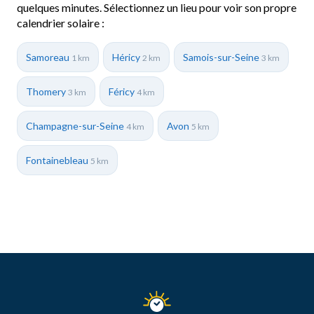
quelques minutes. Sélectionnez un lieu pour voir son propre
calendrier solaire :
Samoreau
Héricy
Samois-sur-Seine
1 km
2 km
3 km
Thomery
Féricy
3 km
4 km
Champagne-sur-Seine
Avon
4 km
5 km
Fontainebleau
5 km