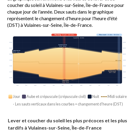
coucher du soleil à Vulaines-sur-Seine, Île-de-France pour
chaque jour de l'année. Deux sauts dans le graphique
représentent le changement d'heure pour l'heure d'été
(DST) à Vulaines-sur-Seine, Île-de-France.
Plus long
· 21 juin · 16h 10m
Plus court
· 21 déc. · 8h 22m
Aujourd’hui · 14h 46m
03:00
03:00
Earliest sunrise
05:44 · 16 juin
06:00
06:00
Latest sunrise
08:38 · 1 janv.
09:00
09:00
12:00
12:00
Midi solaire
15:00
15:00
Earliest sunset
18:00
18:00
16:55 · 11 déc.
21:00
21:00
Latest sunset
21:56 · 25 juin
janv.
févr.
mars
avril
mai
juin
juil.
août
sept.
oct.
nov.
déc.
Jour
Aube et crépuscule (crépuscule civil)
Nuit
Midi solaire
· Les sauts verticaux dans les courbes = changement d'heure (DST)
Lever et coucher du soleil les plus précoces et les plus
tardifs à Vulaines-sur-Seine, Île-de-France