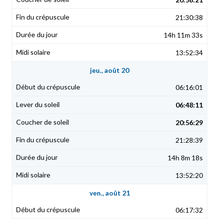
21:30:38
14h 11m 33s
13:52:34
jeu., août 20
06:16:01
06:48:11
20:56:29
21:28:39
14h 8m 18s
13:52:20
ven., août 21
06:17:32