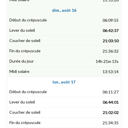
dim., août 16
06:09:55
06:42:37
21:03:50
21:36:32
14h 21m 13s
13:53:14
lun., août 17
06:11:27
06:44:01
21:02:02
21:34:35