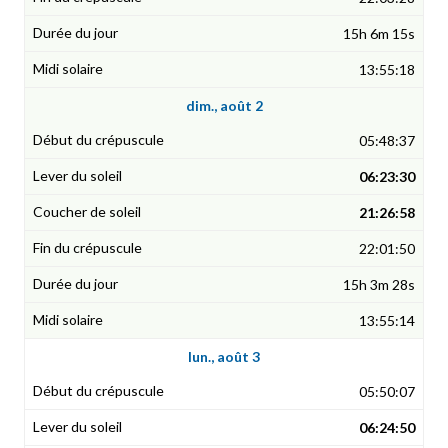
15h 6m 15s
13:55:18
dim., août 2
05:48:37
06:23:30
21:26:58
22:01:50
15h 3m 28s
13:55:14
lun., août 3
05:50:07
06:24:50