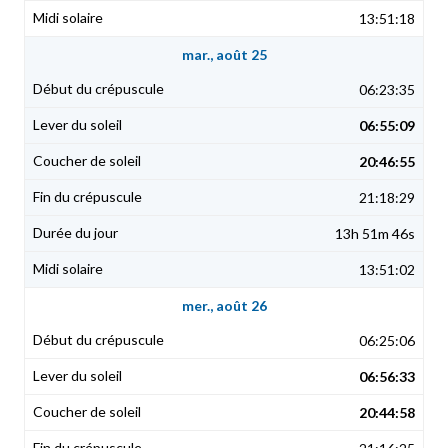
13:51:18
mar., août 25
06:23:35
06:55:09
20:46:55
21:18:29
13h 51m 46s
13:51:02
mer., août 26
06:25:06
06:56:33
20:44:58