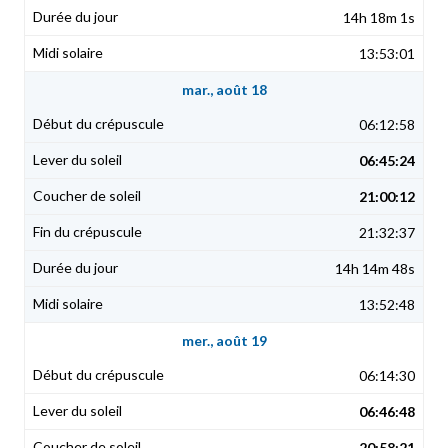
14h 18m 1s
13:53:01
mar., août 18
06:12:58
06:45:24
21:00:12
21:32:37
14h 14m 48s
13:52:48
mer., août 19
06:14:30
06:46:48
20:58:21