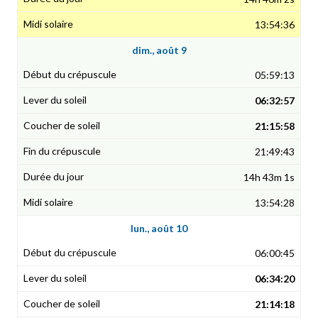
13:54:36
dim., août 9
05:59:13
06:32:57
21:15:58
21:49:43
14h 43m 1s
13:54:28
lun., août 10
06:00:45
06:34:20
21:14:18