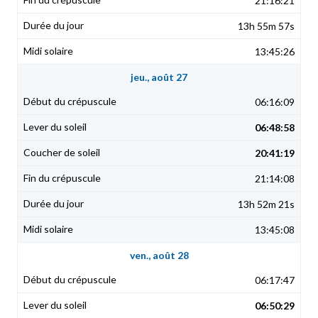
21:16:21
13h 55m 57s
13:45:26
jeu., août 27
06:16:09
06:48:58
20:41:19
21:14:08
13h 52m 21s
13:45:08
ven., août 28
06:17:47
06:50:29