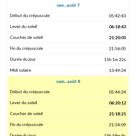
ven., août 7
05:42:43
06:18:43
21:20:05
21:56:05
15h 1m 22s
13:49:24
sam., août 8
05:44:24
06:20:12
21:18:21
21:54:09
14h 58m 9s