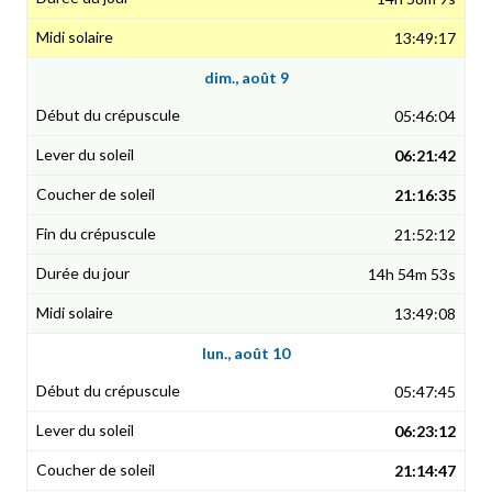
13:49:17
dim., août 9
05:46:04
06:21:42
21:16:35
21:52:12
14h 54m 53s
13:49:08
lun., août 10
05:47:45
06:23:12
21:14:47