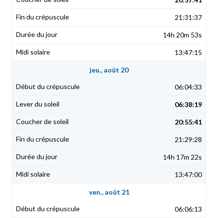
21:31:37
14h 20m 53s
13:47:15
jeu., août 20
06:04:33
06:38:19
20:55:41
21:29:28
14h 17m 22s
13:47:00
ven., août 21
06:06:13