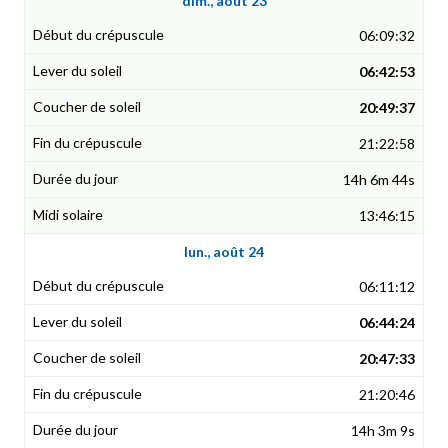
dim., août 23
06:09:32
06:42:53
20:49:37
21:22:58
14h 6m 44s
13:46:15
lun., août 24
06:11:12
06:44:24
20:47:33
21:20:46
14h 3m 9s