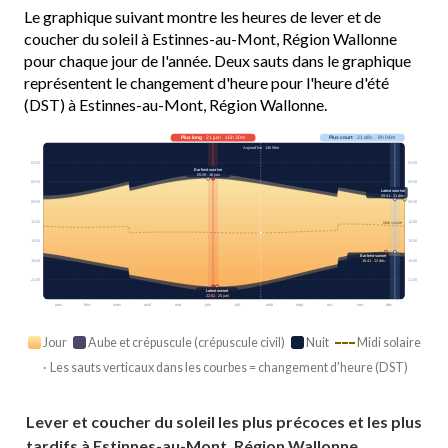
Le graphique suivant montre les heures de lever et de
coucher du soleil à Estinnes-au-Mont, Région Wallonne
pour chaque jour de l'année. Deux sauts dans le graphique
représentent le changement d'heure pour l'heure d'été
(DST) à Estinnes-au-Mont, Région Wallonne.
Plus long
· 21 juin · 16h 30m
Plus court
· 21 déc. · 8h 04m
Aujourd’hui · 14h 58m
03:00
03:00
Earliest sunrise
05:29 · 16 juin
06:00
06:00
Latest sunrise
08:41 · 31 déc.
09:00
09:00
12:00
12:00
Midi solaire
15:00
15:00
Earliest sunset
18:00
18:00
16:41 · 12 déc.
21:00
21:00
Latest sunset
22:01 · 25 juin
janv.
févr.
mars
avril
mai
juin
juil.
août
sept.
oct.
nov.
déc.
Jour
Aube et crépuscule (crépuscule civil)
Nuit
Midi solaire
· Les sauts verticaux dans les courbes = changement d'heure (DST)
Lever et coucher du soleil les plus précoces et les plus
tardifs à Estinnes-au-Mont, Région Wallonne