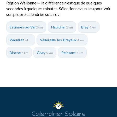
Région Wallonne — la différence n'est que de quelques
secondes à quelques minutes. Sélectionnez un lieu pour voir
son propre calendrier solaire :
Estinnes-au-Val
Haulchin
Bray
2 km
2 km
4 km
Waudrez
Vellereille-les-Brayeux
4 km
4 km
Binche
Givry
Peissant
5 km
5 km
5 km
Calendrier Solaire