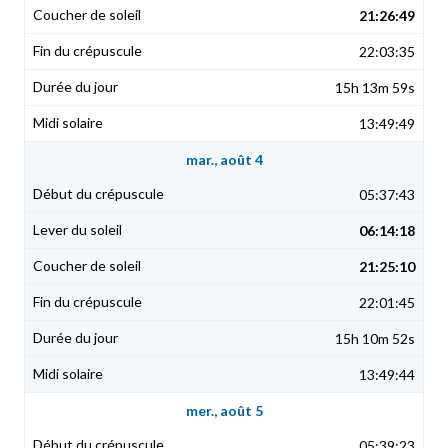
21:26:49
22:03:35
15h 13m 59s
13:49:49
mar., août 4
05:37:43
06:14:18
21:25:10
22:01:45
15h 10m 52s
13:49:44
mer., août 5
05:39:23