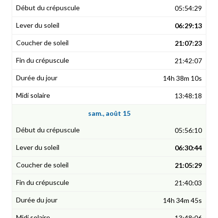
05:54:29
06:29:13
21:07:23
21:42:07
14h 38m 10s
13:48:18
sam., août 15
05:56:10
06:30:44
21:05:29
21:40:03
14h 34m 45s
13:48:06