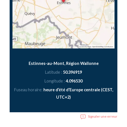
Estinnes-au-Mont, Région Wallonne
Latitude :
50.396919
Longitude :
4.096530
Fuseau horaire:
heure d’été d’Europe centrale (CEST,
UTC+2)
Signaler une erreur