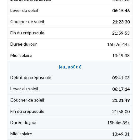
06:15:46
21:23:30
21:59:53
15h 7m 44s
13:49:38
jeu., août 6
05:41:03
06:17:14
21:21:49
21:58:00
15h 4m 35s
13:49:31