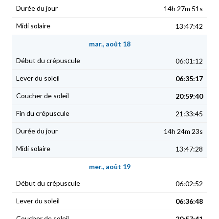
14h 27m 51s
13:47:42
mar., août 18
06:01:12
06:35:17
20:59:40
21:33:45
14h 24m 23s
13:47:28
mer., août 19
06:02:52
06:36:48
20:57:41