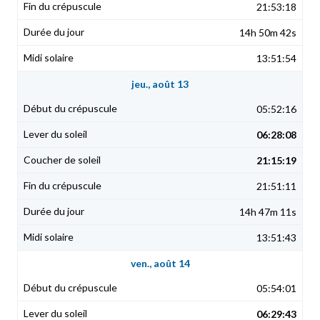
21:53:18
14h 50m 42s
13:51:54
jeu., août 13
05:52:16
06:28:08
21:15:19
21:51:11
14h 47m 11s
13:51:43
ven., août 14
05:54:01
06:29:43