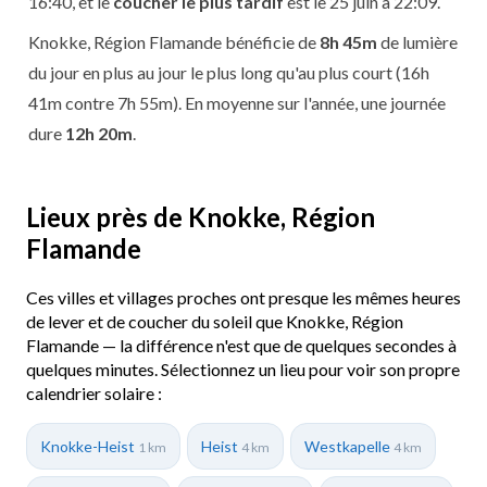
16:40, et le
coucher le plus tardif
est le 25 juin à 22:09.
Knokke, Région Flamande bénéficie de
8h 45m
de lumière
du jour en plus au jour le plus long qu'au plus court (16h
41m contre 7h 55m). En moyenne sur l'année, une journée
dure
12h 20m
.
Lieux près de Knokke, Région
Flamande
Ces villes et villages proches ont presque les mêmes heures
de lever et de coucher du soleil que Knokke, Région
Flamande — la différence n'est que de quelques secondes à
quelques minutes. Sélectionnez un lieu pour voir son propre
calendrier solaire :
Knokke-Heist
Heist
Westkapelle
1 km
4 km
4 km