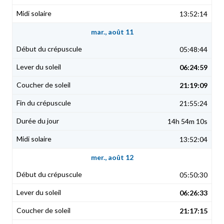
13:52:14
mar., août 11
05:48:44
06:24:59
21:19:09
21:55:24
14h 54m 10s
13:52:04
mer., août 12
05:50:30
06:26:33
21:17:15