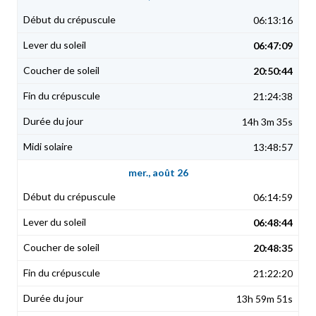
06:13:16
06:47:09
20:50:44
21:24:38
14h 3m 35s
13:48:57
mer., août 26
06:14:59
06:48:44
20:48:35
21:22:20
13h 59m 51s