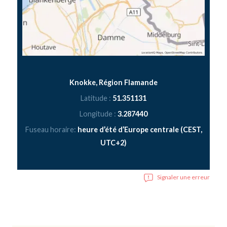
Knokke, Région Flamande
Latitude :
51.351131
Longitude :
3.287440
Fuseau horaire:
heure d’été d’Europe centrale (CEST,
UTC+2)
Signaler une erreur