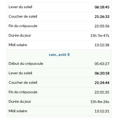
06:18:45
21:26:32
22:03:36
15h 7m 47s
13:52:38
sam., août 8
05:43:27
06:20:18
21:24:44
22:01:35
15h 4m 26s
13:52:31