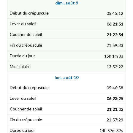
dim., août 9
05:45:12
06:21:51
21:22:54
21:59:33
15h 1m 3s
13:52:22
lun., août 10
05:46:58
06:23:25
21:21:02
21:57:29
14h 57m 37s