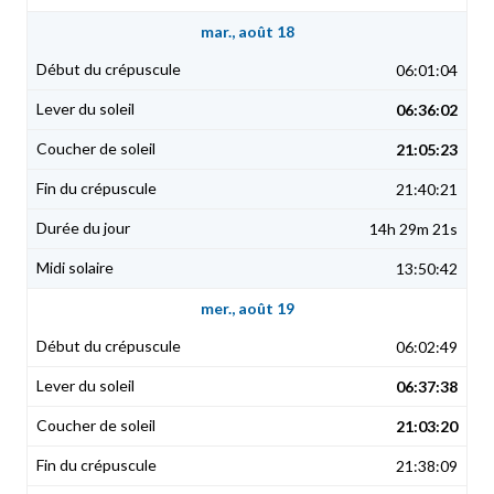
mar., août 18
06:01:04
06:36:02
21:05:23
21:40:21
14h 29m 21s
13:50:42
mer., août 19
06:02:49
06:37:38
21:03:20
21:38:09