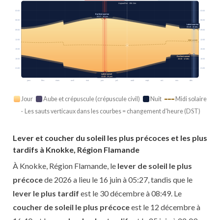
Aujourd’hui · 15h 11m
03:00
03:00
Earliest sunrise
05:27 · 16 juin
06:00
06:00
Latest sunrise
08:49 · 30 déc.
09:00
09:00
12:00
12:00
Midi solaire
15:00
15:00
Earliest sunset
18:00
18:00
16:40 · 12 déc.
21:00
21:00
Latest sunset
22:09 · 25 juin
janv.
févr.
mars
avril
mai
juin
juil.
août
sept.
oct.
nov.
déc.
Jour
Aube et crépuscule (crépuscule civil)
Nuit
Midi solaire
· Les sauts verticaux dans les courbes = changement d'heure (DST)
Lever et coucher du soleil les plus précoces et les plus
tardifs à Knokke, Région Flamande
À Knokke, Région Flamande, le
lever de soleil le plus
précoce
de 2026 a lieu le 16 juin à 05:27, tandis que le
lever le plus tardif
est le 30 décembre à 08:49. Le
coucher de soleil le plus précoce
est le 12 décembre à