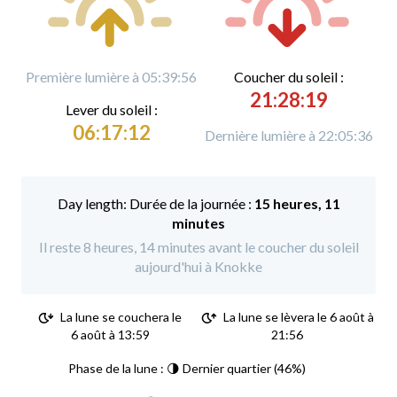
Première lumière à 05:39:56
C
oucher du soleil :
21:28:19
L
ever du soleil :
06:17:12
Dernière lumière à 22:05:36
Durée de la journée :
15 heures, 11
minutes
Il reste 8 heures, 14 minutes avant le coucher du soleil
aujourd'hui à Knokke
La lune se couchera le
La lune se lèvera le 6 août à
6 août à 13:59
21:56
Phase de la lune : 🌗 Dernier quartier (46%)