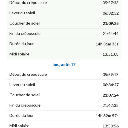
05:57:33
06:32:52
21:09:25
21:44:44
14h 36m 33s
13:51:08
lun., août 17
05:59:18
06:34:27
21:07:24
21:42:33
14h 32m 57s
13:50:56