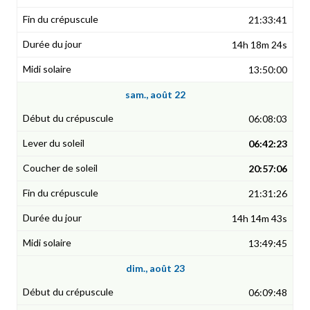
21:33:41
14h 18m 24s
13:50:00
sam., août 22
06:08:03
06:42:23
20:57:06
21:31:26
14h 14m 43s
13:49:45
dim., août 23
06:09:48