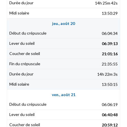
14h 25m 42s
13:50:29
jeu., août 20
06:04:34
06:39:13
21:01:16
21:35:55
14h 22m 3s
13:50:15
ven., août 21
06:06:19
06:40:48
20:59:12