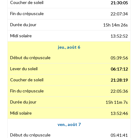
21:30:05
22:07:34
15h 14m 26s
13:52:52
jeu., août 6
05:39:56
06:17:12
21:28:19
22:05:36
15h 11m 7s
13:52:46
ven., août 7
05:41:41