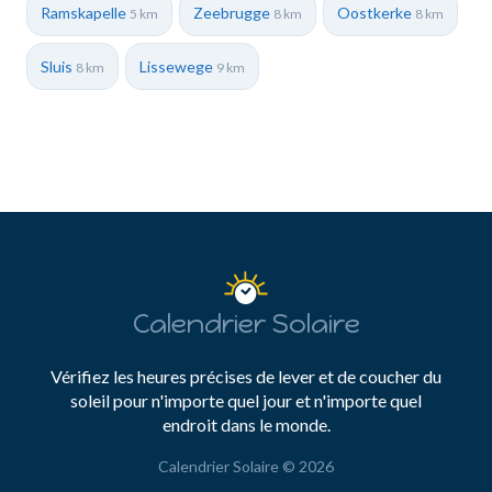
Ramskapelle
Zeebrugge
Oostkerke
5 km
8 km
8 km
Sluis
Lissewege
8 km
9 km
Calendrier Solaire
Vérifiez les heures précises de lever et de coucher du
soleil pour n'importe quel jour et n'importe quel
endroit dans le monde.
Calendrier Solaire © 2026