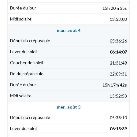
15h 20m 55s
13:53:03
mar., août 4
05:36:26
06:14:07
21:31:49
22:09:31
15h 17m 42s
13:52:58
mer., août 5
05:38:10
06:15:39