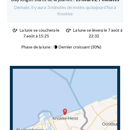
Demain, il y aura 3 minutes de moins qu’aujourd’hui à
Knokke
La lune se couchera le
La lune se lèvera le 7 août à
7 août à 15:25
22:32
Phase de la lune : 🌘 Dernier croissant (30%)