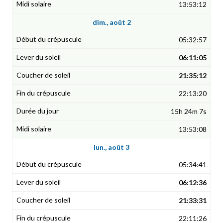
13:53:12
dim., août 2
05:32:57
06:11:05
21:35:12
22:13:20
15h 24m 7s
13:53:08
lun., août 3
05:34:41
06:12:36
21:33:31
22:11:26