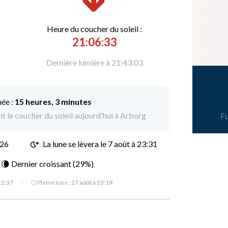
Heure du
c
oucher du soleil :
21:06:33
Dernière lumière à 21:43:03
née :
15 heures, 3 minutes
nt le coucher du soleil aujourd'hui à Arborg
Fu
:26
La lune se lèvera le 7 août à 23:31
: 🌘 Dernier croissant (29%)
12:37
·
🌕 Pleine lune :
27 août à 23:19