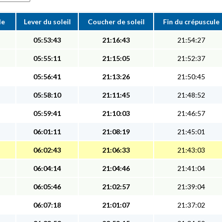
le
Lever du soleil
Coucher de soleil
Fin du crépuscule
05:53:43
21:16:43
21:54:27
05:55:11
21:15:05
21:52:37
05:56:41
21:13:26
21:50:45
05:58:10
21:11:45
21:48:52
05:59:41
21:10:03
21:46:57
06:01:11
21:08:19
21:45:01
06:02:43
21:06:33
21:43:03
06:04:14
21:04:46
21:41:04
06:05:46
21:02:57
21:39:04
06:07:18
21:01:07
21:37:02