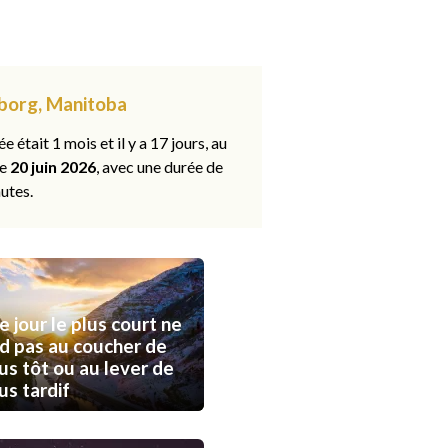
rborg, Manitoba
ée était 1 mois et il y a 17 jours, au
le
20 juin 2026
, avec une durée de
utes.
e jour le plus court ne
d pas au coucher de
lus tôt ou au lever de
lus tardif