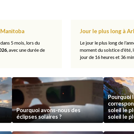
, Manitoba
Jour le plus long à A
 dans 5 mois, lors du
Le jour le plus long de l'ann
026
, avec une durée de
moment du solstice d'été, 
jour de 16 heures et 36 min
Pourquoi l
correspon
Pourquoi avons-nous des
soleil le p
éclipses solaires ?
soleil le p