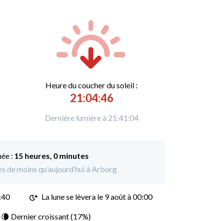
Heure du
c
oucher du soleil :
21:04:46
Dernière lumière à 21:41:04
née :
15 heures, 0 minutes
tes de moins qu’aujourd’hui à Arborg
:40
La lune se lèvera le 9 août à 00:00
: 🌘 Dernier croissant (17%)