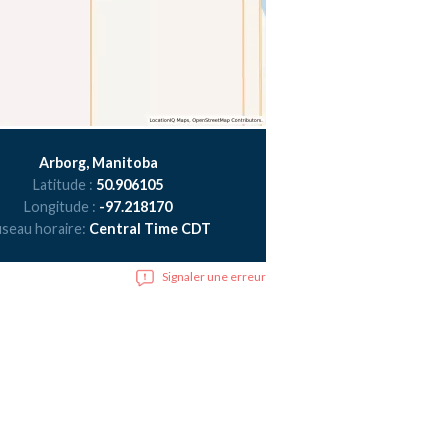
Arborg, Manitoba
Latitude :
50.906105
Longitude :
-97.218170
seau horaire:
Central Time CDT
Signaler une erreur