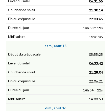
06:31:55
21:30:14
22:08:45
14h 58m 19s
14:01:05
sam., août 15
05:55:25
06:33:42
21:28:04
22:06:21
14h 54m 22s
14:00:53
dim., août 16