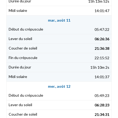
15h 13m 52s
14:01:47
mar., août 11
05:47:22
06:26:36
21:36:38
22:15:52
15h 10m 2s
14:01:37
mer., août 12
05:49:23
06:28:23
21:34:31