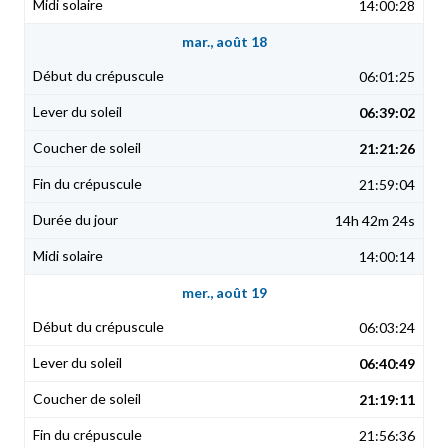
14:00:28
mar., août 18
06:01:25
06:39:02
21:21:26
21:59:04
14h 42m 24s
14:00:14
mer., août 19
06:03:24
06:40:49
21:19:11
21:56:36