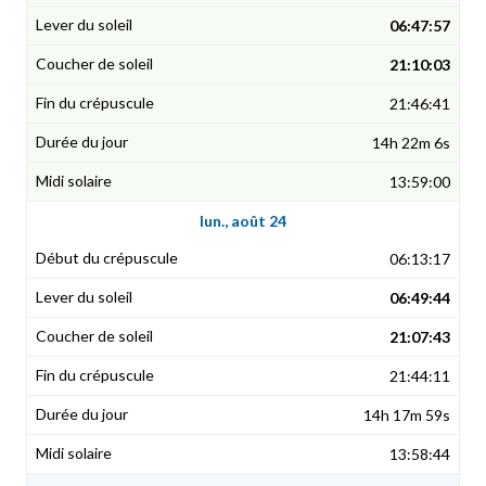
06:47:57
21:10:03
21:46:41
14h 22m 6s
13:59:00
lun., août 24
06:13:17
06:49:44
21:07:43
21:44:11
14h 17m 59s
13:58:44