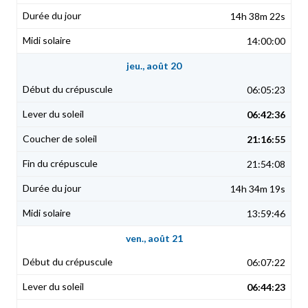
14h 38m 22s
14:00:00
jeu., août 20
06:05:23
06:42:36
21:16:55
21:54:08
14h 34m 19s
13:59:46
ven., août 21
06:07:22
06:44:23