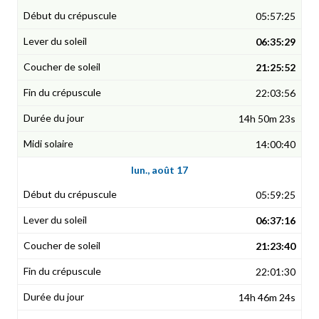
05:57:25
06:35:29
21:25:52
22:03:56
14h 50m 23s
14:00:40
lun., août 17
05:59:25
06:37:16
21:23:40
22:01:30
14h 46m 24s