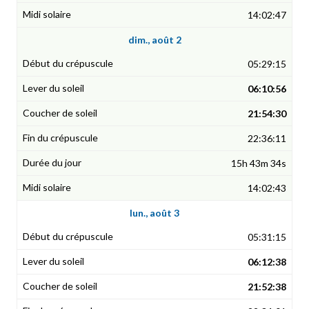
14:02:47
dim., août 2
05:29:15
06:10:56
21:54:30
22:36:11
15h 43m 34s
14:02:43
lun., août 3
05:31:15
06:12:38
21:52:38