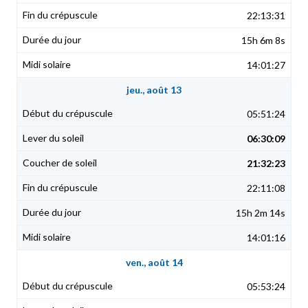
22:13:31
15h 6m 8s
14:01:27
jeu., août 13
05:51:24
06:30:09
21:32:23
22:11:08
15h 2m 14s
14:01:16
ven., août 14
05:53:24