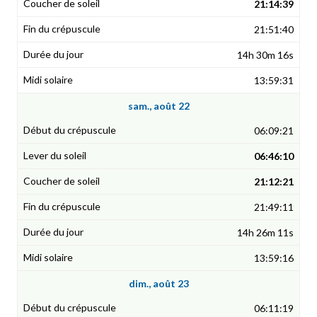
21:14:39
21:51:40
14h 30m 16s
13:59:31
sam., août 22
06:09:21
06:46:10
21:12:21
21:49:11
14h 26m 11s
13:59:16
dim., août 23
06:11:19