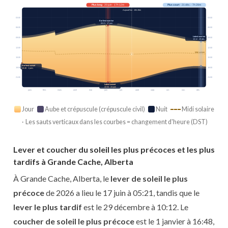
Plus long
· 20 juin · 17h 12m
Plus court
· 21 déc. · 7h 28m
Aujourd’hui · 15h 28m
03:00
03:00
Earliest sunrise
05:21 · 17 juin
06:00
06:00
Latest sunrise
09:00
09:00
10:12 · 29 déc.
12:00
12:00
Midi solaire
15:00
15:00
Earliest sunset
18:00
18:00
16:48 · 1 janv.
21:00
21:00
Latest sunset
22:34 · 24 juin
janv.
févr.
mars
avril
mai
juin
juil.
août
sept.
oct.
nov.
déc.
Jour
Aube et crépuscule (crépuscule civil)
Nuit
Midi solaire
· Les sauts verticaux dans les courbes = changement d'heure (DST)
Lever et coucher du soleil les plus précoces et les plus
tardifs à Grande Cache, Alberta
À Grande Cache, Alberta, le
lever de soleil le plus
précoce
de 2026 a lieu le 17 juin à 05:21, tandis que le
lever le plus tardif
est le 29 décembre à 10:12. Le
coucher de soleil le plus précoce
est le 1 janvier à 16:48,