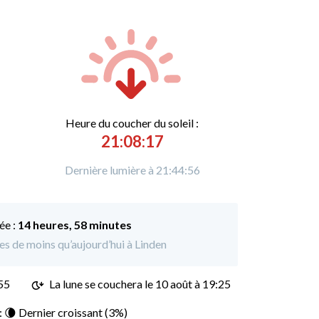
Heure du
c
oucher du soleil :
21:08:17
Dernière lumière à 21:44:56
ée :
14 heures, 58 minutes
tes de moins qu’aujourd’hui à Linden
55
La lune se couchera le
10 août à 19:25
 : 🌘 Dernier croissant (3%)