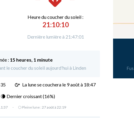
Heure du
c
oucher du soleil :
21:10:10
Dernière lumière à 21:47:01
née :
15 heures, 1 minute
ant le coucher du soleil aujourd'hui à Linden
Fus
:35
La lune se couchera le
9 août à 18:47
: 🌘 Dernier croissant (16%)
11:37
·
🌕 Pleine lune :
27 août à 22:19