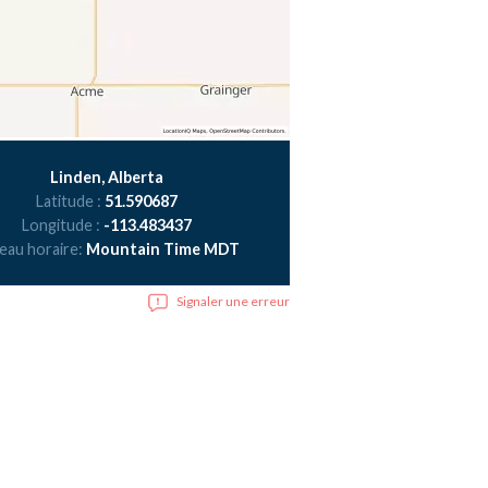
Linden, Alberta
Latitude :
51.590687
Longitude :
-113.483437
eau horaire:
Mountain Time MDT
Signaler une erreur