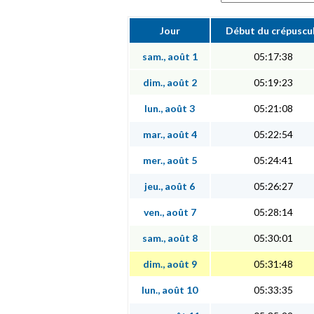
Jour
Début du crépuscu
sam., août 1
05:17:38
dim., août 2
05:19:23
lun., août 3
05:21:08
mar., août 4
05:22:54
mer., août 5
05:24:41
jeu., août 6
05:26:27
ven., août 7
05:28:14
sam., août 8
05:30:01
dim., août 9
05:31:48
lun., août 10
05:33:35