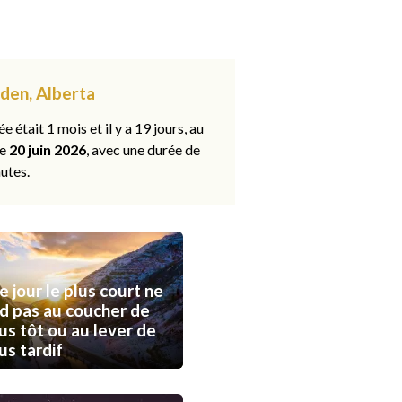
nden, Alberta
ée était 1 mois et il y a 19 jours, au
le
20 juin 2026
, avec une durée de
utes.
e jour le plus court ne
d pas au coucher de
lus tôt ou au lever de
lus tardif