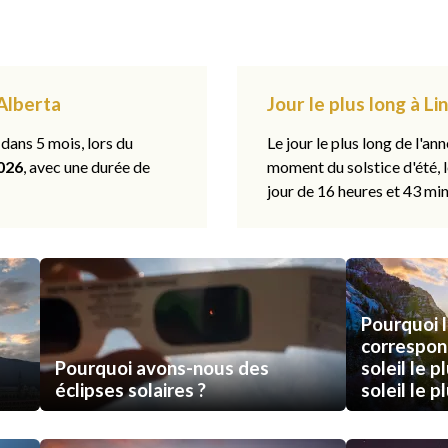
 Alberta
Jour le plus long à Li
 dans 5 mois, lors du
Le jour le plus long de l'ann
026
, avec une durée de
moment du solstice d'été, 
jour de 16 heures et 43 min
Pourquoi l
correspon
Pourquoi avons-nous des
soleil le p
éclipses solaires ?
soleil le p