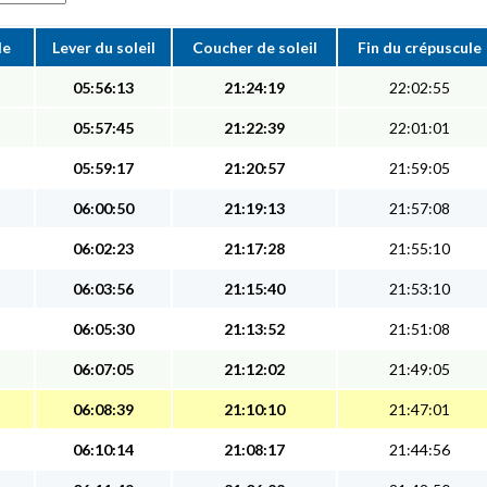
le
Lever du soleil
Coucher de soleil
Fin du crépuscule
05:56:13
21:24:19
22:02:55
05:57:45
21:22:39
22:01:01
05:59:17
21:20:57
21:59:05
06:00:50
21:19:13
21:57:08
06:02:23
21:17:28
21:55:10
06:03:56
21:15:40
21:53:10
06:05:30
21:13:52
21:51:08
06:07:05
21:12:02
21:49:05
06:08:39
21:10:10
21:47:01
06:10:14
21:08:17
21:44:56