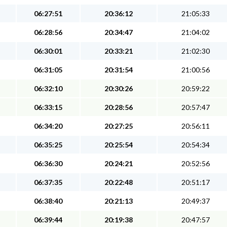
06:27:51
20:36:12
21:05:33
06:28:56
20:34:47
21:04:02
06:30:01
20:33:21
21:02:30
06:31:05
20:31:54
21:00:56
06:32:10
20:30:26
20:59:22
06:33:15
20:28:56
20:57:47
06:34:20
20:27:25
20:56:11
06:35:25
20:25:54
20:54:34
06:36:30
20:24:21
20:52:56
06:37:35
20:22:48
20:51:17
06:38:40
20:21:13
20:49:37
06:39:44
20:19:38
20:47:57