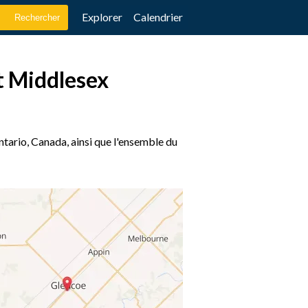
Explorer
Calendrier
st Middlesex
ntario, Canada, ainsi que l'ensemble du