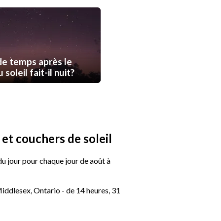
e temps après le
soleil fait-il nuit?
et couchers de soleil
 du jour pour chaque jour de août à
ddlesex, Ontario - de 14 heures, 31