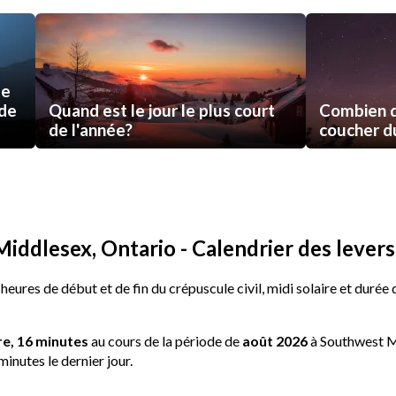
de
 de
Quand est le jour le plus court
Combien d
de l'année?
coucher du 
ddlesex, Ontario - Calendrier des levers 
 heures de début et de fin du crépuscule civil, midi solaire et durée
re, 16 minutes
au cours de la période de
août 2026
à Southwest Mi
minutes le dernier jour.