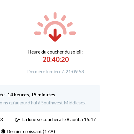
Heure du
c
oucher du soleil :
20:40:20
Dernière lumière à 21:09:58
ée :
14 heures, 15 minutes
moins qu’aujourd’hui à Southwest Middlesex
13
La lune se couchera le
8 août à 16:47
: 🌘 Dernier croissant (17%)