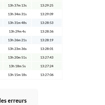
13h 37m 13s
13:29:25
13h 34m 31s
13:29:09
13h 31m 48s
13:28:53
13h 29m 4s
13:28:36
13h 26m 21s
13:28:19
13h 23m 36s
13:28:01
13h 20m 51s
13:27:43
13h 18m 5s
13:27:24
13h 15m 18s
13:27:06
des erreurs