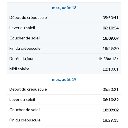
mar., août 18
05:50:41
06:10:54
18:09:07
18:29:20
11h 58m 13s
12:10:01
mer., août 19
05:50:21
06:10:32
18:09:02
18:29:13