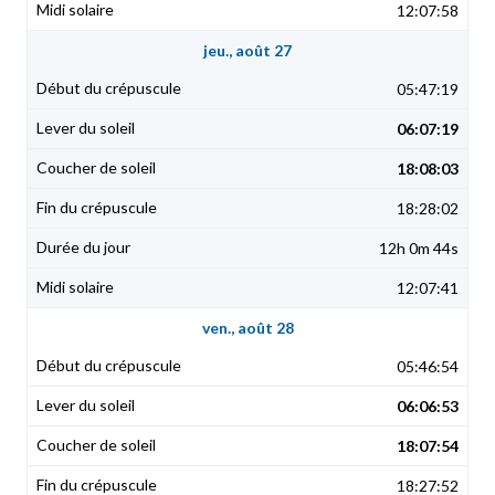
12:07:58
jeu., août 27
05:47:19
06:07:19
18:08:03
18:28:02
12h 0m 44s
12:07:41
ven., août 28
05:46:54
06:06:53
18:07:54
18:27:52