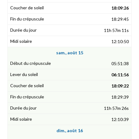
18:09:26
18:29:45
11h 57m 11s
12:10:50
sam., août 15
05:51:38
06:11:56
18:09:22
18:29:39
11h 57m 26s
12:10:39
dim., août 16