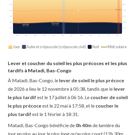
09:00
09:00
Midi solaire
12:00
12:00
15:00
15:00
18:00
18:00
Earliest sunset
Latest sunset
17:58 · 22 mai
18:31 · 1 févr.
21:00
21:00
janv.
févr.
mars
avril
mai
juin
juil.
août
sept.
oct.
nov.
déc.
Jour
Aube et crépuscule (crépuscule civil)
Nuit
Midi solaire
Lever et coucher du soleil les plus précoces et les plus
tardifs à Matadi, Bas-Congo
À Matadi, Bas-Congo, le
lever de soleil le plus précoce
de 2026 a lieu le 12 novembre à 05:38, tandis que le
lever
le plus tardif
est le 17 juillet à 06:16. Le
coucher de soleil
le plus précoce
est le 22 mai à 17:58, et le
coucher le
plus tardif
est le 1 février à 18:31.
Matadi, Bas-Congo bénéficie de
0h 40m
de lumière du
jour en plus au jour le plus long qu'au plus court (12h 30m