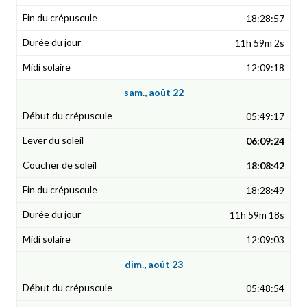
18:28:57
11h 59m 2s
12:09:18
sam., août 22
05:49:17
06:09:24
18:08:42
18:28:49
11h 59m 18s
12:09:03
dim., août 23
05:48:54