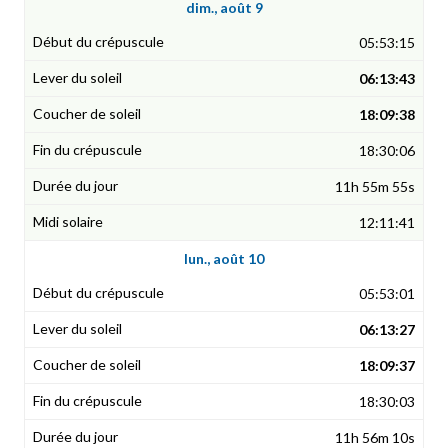
dim., août 9
05:53:15
06:13:43
18:09:38
18:30:06
11h 55m 55s
12:11:41
lun., août 10
05:53:01
06:13:27
18:09:37
18:30:03
11h 56m 10s