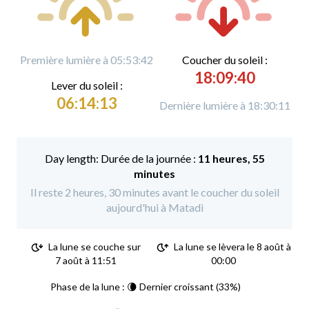
Première lumière à 05:53:42
C
oucher du soleil :
18:09:40
L
ever du soleil :
06:14:13
Dernière lumière à 18:30:11
Durée de la journée :
11 heures, 55
minutes
Il reste 2 heures, 30 minutes avant le coucher du soleil
aujourd'hui à Matadi
La lune se couche sur
La lune se lèvera le 8 août à
7 août à 11:51
00:00
Phase de la lune : 🌘 Dernier croissant (33%)