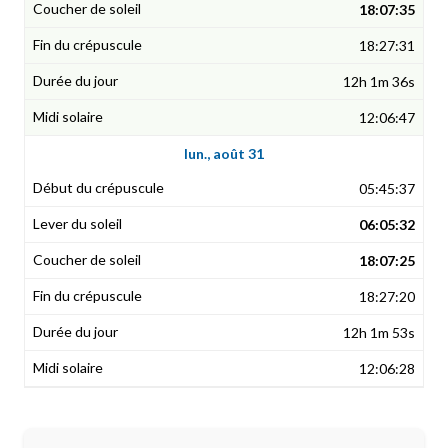
18:07:35
18:27:31
12h 1m 36s
12:06:47
lun., août 31
05:45:37
06:05:32
18:07:25
18:27:20
12h 1m 53s
12:06:28