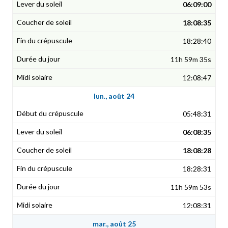
06:09:00
18:08:35
18:28:40
11h 59m 35s
12:08:47
lun., août 24
05:48:31
06:08:35
18:08:28
18:28:31
11h 59m 53s
12:08:31
mar., août 25