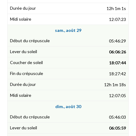
12h 1m 1s
12:07:23
sam., août 29
05:46:29
06:06:26
18:07:44
18:27:42
12h 1m 18s
12:07:05
dim., août 30
05:46:03
06:05:59