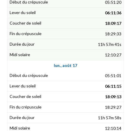
05:51:20
06:11:36
18:09:17
18:29:33
11h 57m 41s
12:10:27
lun., août 17
05:51:01
06:11:15
18:09:13
18:29:27
11h 57m 58s
12:10:14