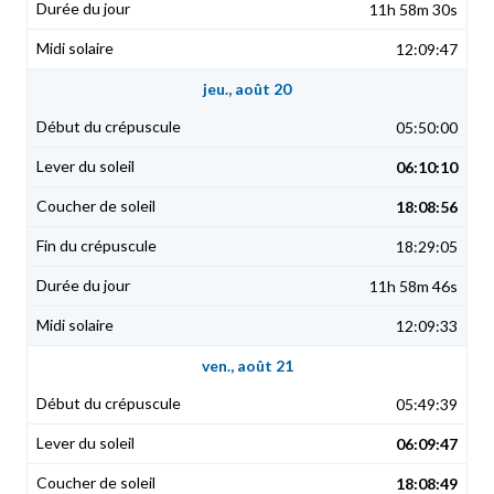
11h 58m 30s
12:09:47
jeu., août 20
05:50:00
06:10:10
18:08:56
18:29:05
11h 58m 46s
12:09:33
ven., août 21
05:49:39
06:09:47
18:08:49