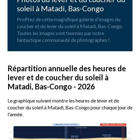
soleil à Matadi, Bas-Congo
Profitez de cette magnifique galerie d'images du
coucher et du lever du soleil à Matadi, Bas-Congo.
Toutes les images sont fournies par notre
fantastique communauté de photographes !
Répartition annuelle des heures de
lever et de coucher du soleil à
Matadi, Bas-Congo - 2026
Le graphique suivant montre les heures de lever et de
coucher du soleil à Matadi, Bas-Congo pour chaque jour de
l'année.
Plus court
· 19 juin · 11h 49m
Plus long
· 20 déc. · 12h 30m
Aujourd’hui · 11h 55m
03:00
03:00
Earliest sunrise
Latest sunrise
05:38 · 12 nov.
06:16 · 17 juil.
06:00
06:00