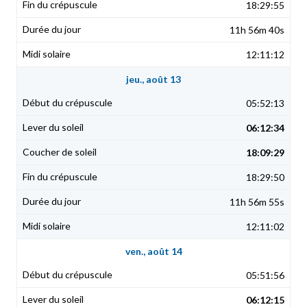
18:29:55
11h 56m 40s
12:11:12
jeu., août 13
05:52:13
06:12:34
18:09:29
18:29:50
11h 56m 55s
12:11:02
ven., août 14
05:51:56
06:12:15