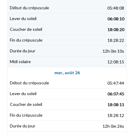
05:48:08
06:08:10
18:08:20
18:28:22
12h 0m 10s
12:08:15
mer., août 26
05:47:44
06:07:45
18:08:11
18:28:12
12h 0m 26s