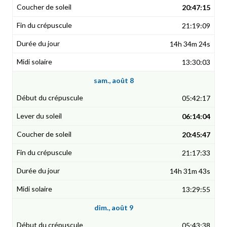
20:47:15
21:19:09
14h 34m 24s
13:30:03
sam., août 8
05:42:17
06:14:04
20:45:47
21:17:33
14h 31m 43s
13:29:55
dim., août 9
05:43:38