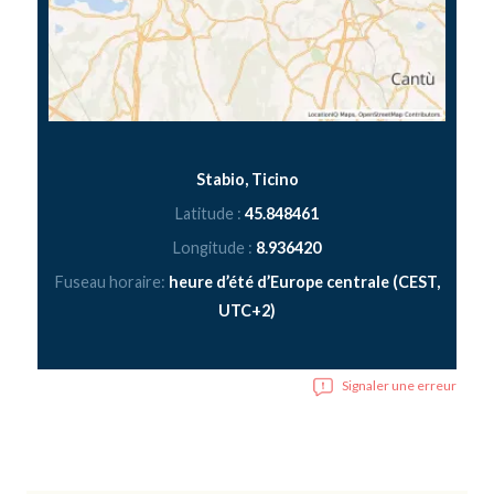
Stabio, Ticino
Latitude :
45.848461
Longitude :
8.936420
Fuseau horaire:
heure d’été d’Europe centrale (CEST,
UTC+2)
Signaler une erreur