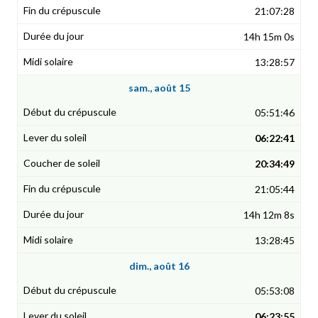
21:07:28
14h 15m 0s
13:28:57
sam., août 15
05:51:46
06:22:41
20:34:49
21:05:44
14h 12m 8s
13:28:45
dim., août 16
05:53:08
06:23:55