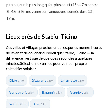
plus au jour le plus long qu'au plus court (15h 47m contre
8h 43m). En moyenne sur l'année, une journée dure
12h
17m
.
Lieux près de Stabio, Ticino
Ces villes et villages proches ont presque les mêmes heures
de lever et de coucher du soleil que Stabio, Ticino — la
différence n'est que de quelques secondes à quelques
minutes. Sélectionnez un lieu pour voir son propre
calendrier solaire :
Clivio
Bizzarone
Ligornetto
2 km
2 km
2 km
Genestrerio
Baraggia
Gaggiolo
2 km
2 km
2 km
Saltrio
Arzo
3 km
3 km