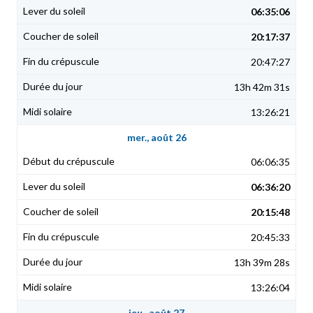
06:35:06
20:17:37
20:47:27
13h 42m 31s
13:26:21
mer., août 26
06:06:35
06:36:20
20:15:48
20:45:33
13h 39m 28s
13:26:04
jeu., août 27