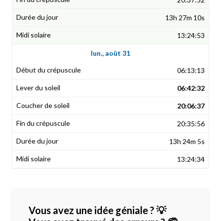
13h 27m 10s
13:24:53
lun., août 31
06:13:13
06:42:32
20:06:37
20:35:56
13h 24m 5s
13:24:34
Vous avez une idée géniale ? 💡