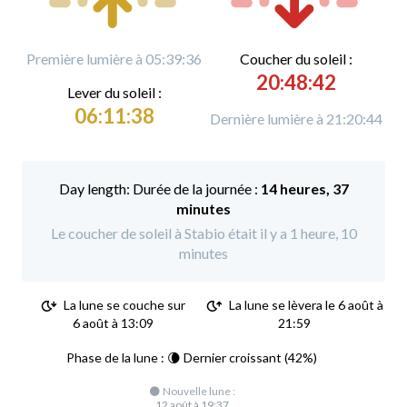
Première lumière à 05:39:36
C
oucher du soleil :
20:48:42
L
ever du soleil :
06:11:38
Dernière lumière à 21:20:44
Durée de la journée :
14 heures, 37
minutes
Le coucher de soleil à Stabio était il y a 1 heure, 10
minutes
La lune se couche sur
La lune se lèvera le 6 août à
6 août à 13:09
21:59
Phase de la lune : 🌘 Dernier croissant (42%)
🌑 Nouvelle lune :
12 août à 19:37