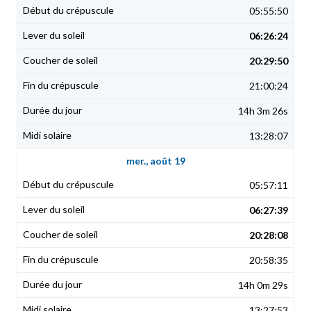
05:55:50
06:26:24
20:29:50
21:00:24
14h 3m 26s
13:28:07
mer., août 19
05:57:11
06:27:39
20:28:08
20:58:35
14h 0m 29s
13:27:53