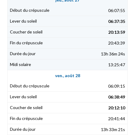
06:07:55
06:37:35
20:13:59
20:43:39
13h 36m 24s
13:25:47
ven., août 28
06:09:15
06:38:49
20:12:10
20:41:44
13h 33m 21s