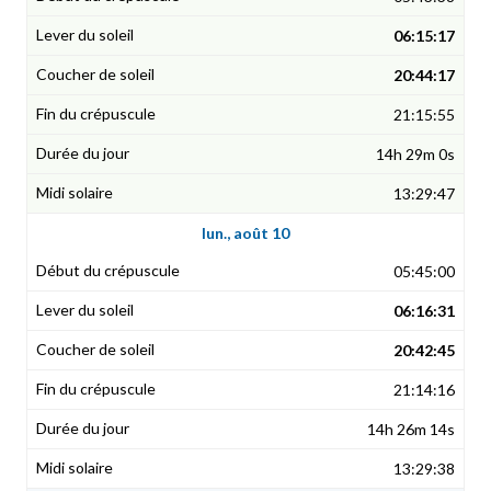
06:15:17
20:44:17
21:15:55
14h 29m 0s
13:29:47
lun., août 10
05:45:00
06:16:31
20:42:45
21:14:16
14h 26m 14s
13:29:38