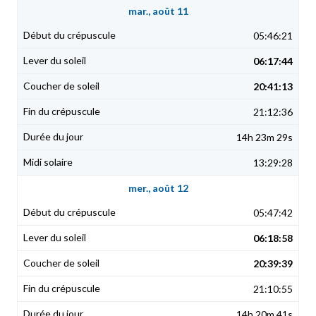
mar., août 11
05:46:21
06:17:44
20:41:13
21:12:36
14h 23m 29s
13:29:28
mer., août 12
05:47:42
06:18:58
20:39:39
21:10:55
14h 20m 41s