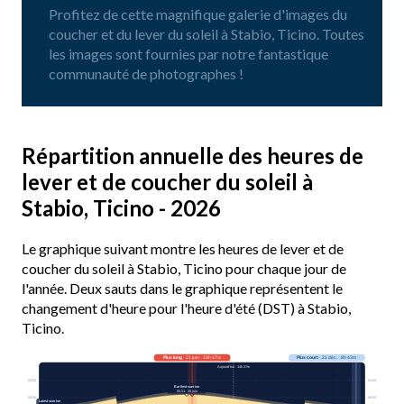
Profitez de cette magnifique galerie d'images du
coucher et du lever du soleil à Stabio, Ticino. Toutes
les images sont fournies par notre fantastique
communauté de photographes !
Répartition annuelle des heures de
lever et de coucher du soleil à
Stabio, Ticino - 2026
Le graphique suivant montre les heures de lever et de
coucher du soleil à Stabio, Ticino pour chaque jour de
l'année. Deux sauts dans le graphique représentent le
changement d'heure pour l'heure d'été (DST) à Stabio,
Ticino.
Plus long
· 21 juin · 15h 47m
Plus court
· 21 déc. · 8h 43m
Aujourd’hui · 14h 37m
03:00
03:00
Earliest sunrise
05:31 · 15 juin
06:00
06:00
Latest sunrise