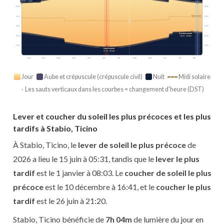
08:03 · 1 janv.
09:00
09:00
Midi solaire
12:00
12:00
15:00
15:00
Earliest sunset
18:00
18:00
16:41 · 10 déc.
21:00
21:00
Latest sunset
21:20 · 26 juin
janv.
févr.
mars
avril
mai
juin
juil.
août
sept.
oct.
nov.
déc.
Jour
Aube et crépuscule (crépuscule civil)
Nuit
Midi solaire
· Les sauts verticaux dans les courbes = changement d'heure (DST)
Lever et coucher du soleil les plus précoces et les plus
tardifs à Stabio, Ticino
À Stabio, Ticino, le
lever de soleil le plus précoce
de
2026 a lieu le 15 juin à 05:31, tandis que le
lever le plus
tardif
est le 1 janvier à 08:03. Le
coucher de soleil le plus
précoce
est le 10 décembre à 16:41, et le
coucher le plus
tardif
est le 26 juin à 21:20.
Stabio, Ticino bénéficie de
7h 04m
de lumière du jour en