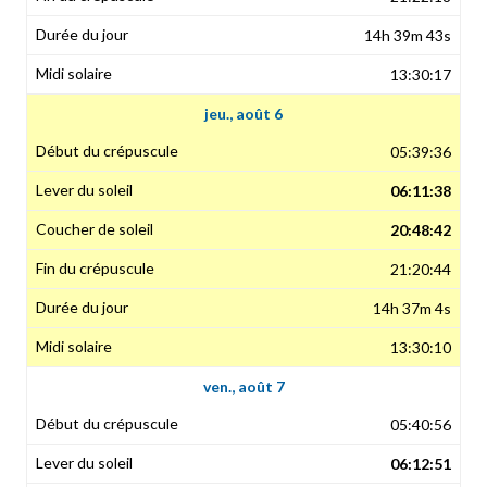
14h 39m 43s
13:30:17
jeu., août 6
05:39:36
06:11:38
20:48:42
21:20:44
14h 37m 4s
13:30:10
ven., août 7
05:40:56
06:12:51