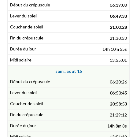
06:19:08
06:49:33
21:00:28
21:30:53
14h 10m 55s
13:55:01
sam., août 15
06:20:26
06:50:45
20:58:53
21:29:12
14h 8m 8s
13:54:49