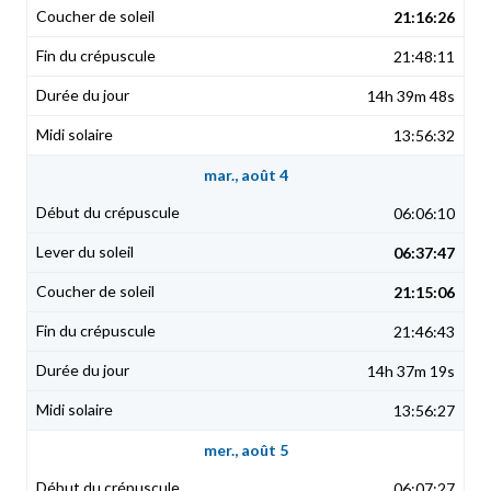
21:16:26
21:48:11
14h 39m 48s
13:56:32
mar., août 4
06:06:10
06:37:47
21:15:06
21:46:43
14h 37m 19s
13:56:27
mer., août 5
06:07:27