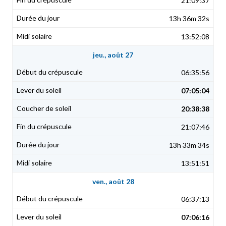
21:09:37
13h 36m 32s
13:52:08
jeu., août 27
06:35:56
07:05:04
20:38:38
21:07:46
13h 33m 34s
13:51:51
ven., août 28
06:37:13
07:06:16