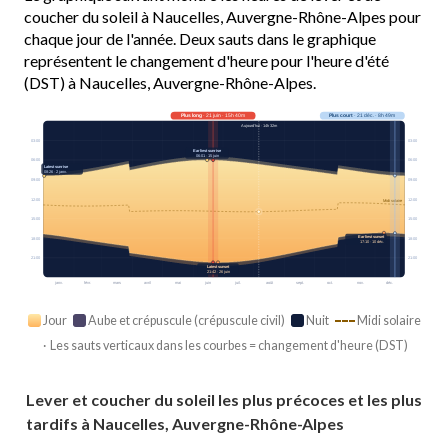
coucher du soleil à Naucelles, Auvergne-Rhône-Alpes pour
chaque jour de l'année. Deux sauts dans le graphique
représentent le changement d'heure pour l'heure d'été
(DST) à Naucelles, Auvergne-Rhône-Alpes.
Plus long
· 21 juin · 15h 40m
Plus court
· 21 déc. · 8h 49m
Aujourd’hui · 14h 32m
03:00
03:00
Earliest sunrise
06:01 · 15 juin
06:00
06:00
Latest sunrise
08:26 · 2 janv.
09:00
09:00
12:00
12:00
Midi solaire
15:00
15:00
Earliest sunset
18:00
18:00
17:10 · 10 déc.
21:00
21:00
Latest sunset
21:42 · 26 juin
janv.
févr.
mars
avril
mai
juin
juil.
août
sept.
oct.
nov.
déc.
Jour
Aube et crépuscule (crépuscule civil)
Nuit
Midi solaire
· Les sauts verticaux dans les courbes = changement d'heure (DST)
Lever et coucher du soleil les plus précoces et les plus
tardifs à Naucelles, Auvergne-Rhône-Alpes