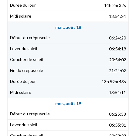
14h 2m 32s
13:54:24
mar., août 18
06:24:20
06:54:19
20:54:02
21:24:02
13h 59m 43s
13:54:11
mer., août 19
06:25:38
06:55:31
20:52:23