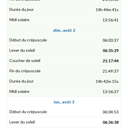
14h 44m 41s
13:56:41
dim., août 2
06:03:37
06:35:29
21:17:44
21:49:37
14h 42m 15s
13:56:37
lun., août 3
06:04:53
06:36:38