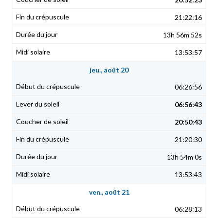
21:22:16
13h 56m 52s
13:53:57
jeu., août 20
06:26:56
06:56:43
20:50:43
21:20:30
13h 54m 0s
13:53:43
ven., août 21
06:28:13