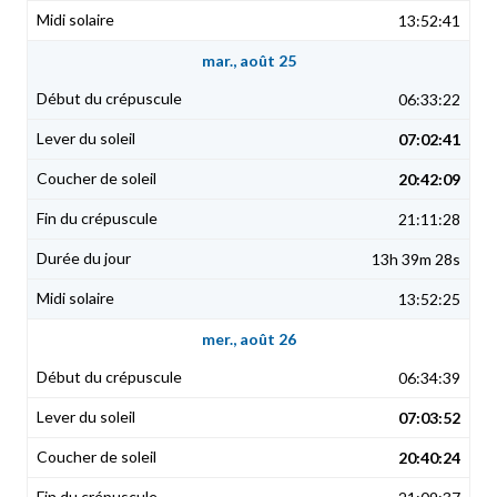
13:52:41
mar., août 25
06:33:22
07:02:41
20:42:09
21:11:28
13h 39m 28s
13:52:25
mer., août 26
06:34:39
07:03:52
20:40:24