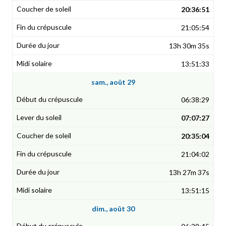
20:36:51
21:05:54
13h 30m 35s
13:51:33
sam., août 29
06:38:29
07:07:27
20:35:04
21:04:02
13h 27m 37s
13:51:15
dim., août 30