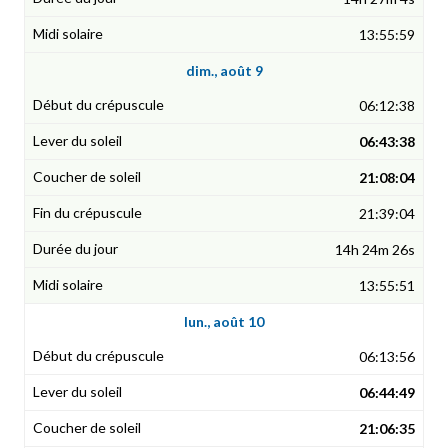
13:55:59
dim., août 9
06:12:38
06:43:38
21:08:04
21:39:04
14h 24m 26s
13:55:51
lun., août 10
06:13:56
06:44:49
21:06:35