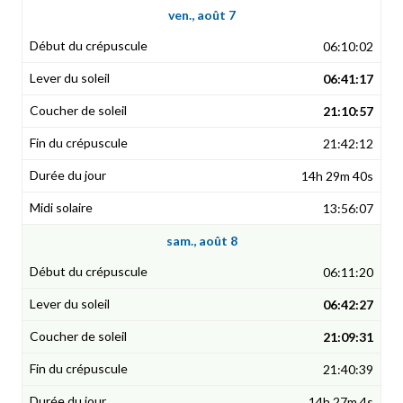
ven., août 7
06:10:02
06:41:17
21:10:57
21:42:12
14h 29m 40s
13:56:07
sam., août 8
06:11:20
06:42:27
21:09:31
21:40:39
14h 27m 4s