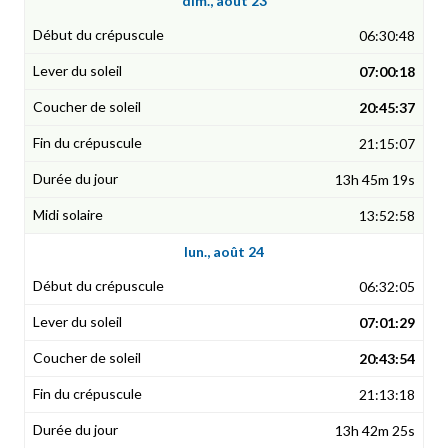
dim., août 23
06:30:48
07:00:18
20:45:37
21:15:07
13h 45m 19s
13:52:58
lun., août 24
06:32:05
07:01:29
20:43:54
21:13:18
13h 42m 25s