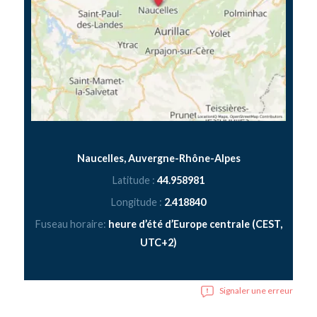
Naucelles, Auvergne-Rhône-Alpes
Latitude :
44.958981
Longitude :
2.418840
Fuseau horaire:
heure d’été d’Europe centrale (CEST,
UTC+2)
Signaler une erreur