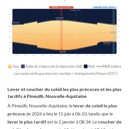
Plus long
· 21 juin · 15h 39m
Plus court
· 21 déc. · 8h 50m
Aujourd’hui · 14h 23m
03:00
03:00
Earliest sunrise
06:10 · 15 juin
06:00
06:00
Latest sunrise
08:34 · 2 janv.
09:00
09:00
12:00
12:00
Midi solaire
15:00
15:00
Earliest sunset
18:00
18:00
17:19 · 10 déc.
21:00
21:00
Latest sunset
21:51 · 26 juin
janv.
févr.
mars
avril
mai
juin
juil.
août
sept.
oct.
nov.
déc.
Jour
Aube et crépuscule (crépuscule civil)
Nuit
Midi solaire
· Les sauts verticaux dans les courbes = changement d'heure (DST)
Lever et coucher du soleil les plus précoces et les plus
tardifs à Pineuilh, Nouvelle-Aquitaine
À Pineuilh, Nouvelle-Aquitaine, le
lever de soleil le plus
précoce
de 2026 a lieu le 15 juin à 06:10, tandis que le
lever le plus tardif
est le 2 janvier à 08:34. Le
coucher de