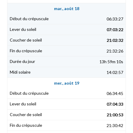
mar., août 18
06:33:27
07:03:22
21:02:32
21:32:26
13h 59m 10s
14:02:57
mer., août 19
06:34:45
07:04:33
21:00:53
21:30:42