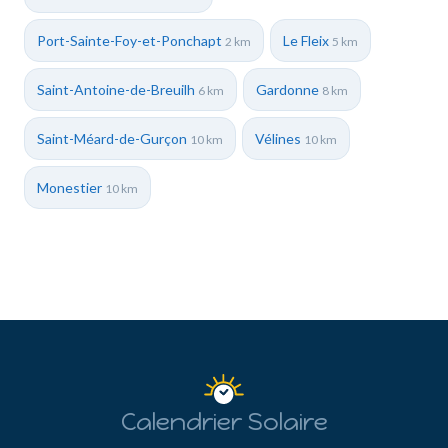
Port-Sainte-Foy-et-Ponchapt
Le Fleix
2 km
5 km
Saint-Antoine-de-Breuilh
Gardonne
6 km
8 km
Saint-Méard-de-Gurçon
Vélines
10 km
10 km
Monestier
10 km
Calendrier Solaire