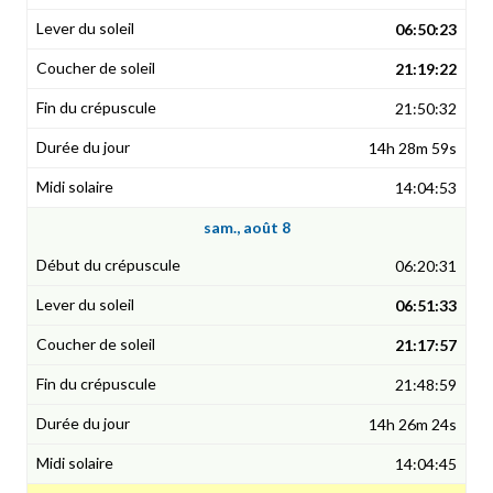
06:50:23
21:19:22
21:50:32
14h 28m 59s
14:04:53
sam., août 8
06:20:31
06:51:33
21:17:57
21:48:59
14h 26m 24s
14:04:45