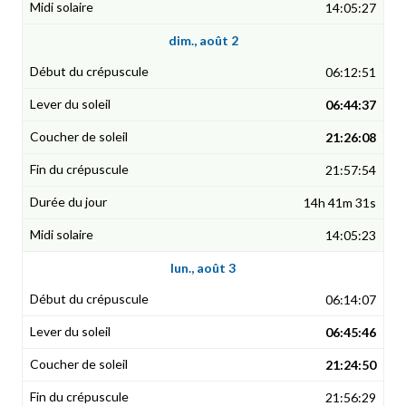
14:05:27
dim., août 2
06:12:51
06:44:37
21:26:08
21:57:54
14h 41m 31s
14:05:23
lun., août 3
06:14:07
06:45:46
21:24:50
21:56:29