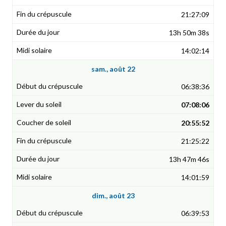
21:27:09
13h 50m 38s
14:02:14
sam., août 22
06:38:36
07:08:06
20:55:52
21:25:22
13h 47m 46s
14:01:59
dim., août 23
06:39:53