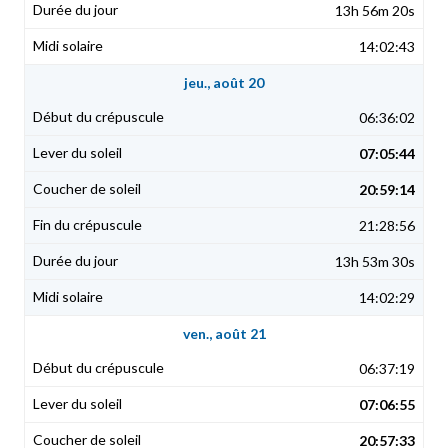
13h 56m 20s
14:02:43
jeu., août 20
06:36:02
07:05:44
20:59:14
21:28:56
13h 53m 30s
14:02:29
ven., août 21
06:37:19
07:06:55
20:57:33