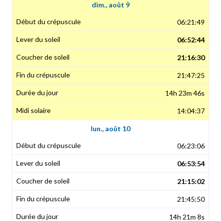
dim., août 9
06:21:49
06:52:44
21:16:30
21:47:25
14h 23m 46s
14:04:37
lun., août 10
06:23:06
06:53:54
21:15:02
21:45:50
14h 21m 8s