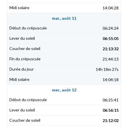
14:04:28
mar., août 11
06:24:24
06:55:05
21:13:32
21:44:13
14h 18m 27s
14:04:18
mer., août 12
06:25:41
06:56:15
21:12:02