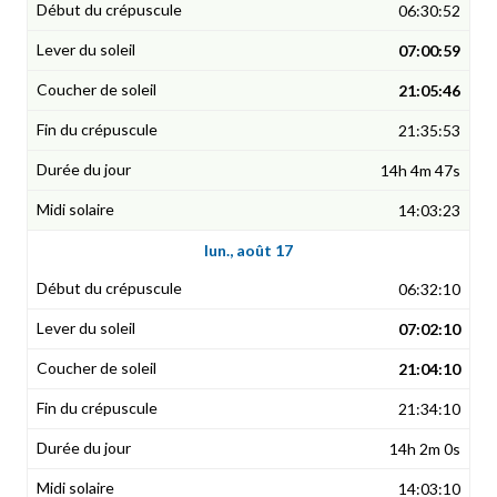
06:30:52
07:00:59
21:05:46
21:35:53
14h 4m 47s
14:03:23
lun., août 17
06:32:10
07:02:10
21:04:10
21:34:10
14h 2m 0s
14:03:10