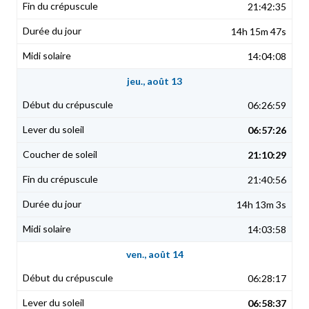
21:42:35
14h 15m 47s
14:04:08
jeu., août 13
06:26:59
06:57:26
21:10:29
21:40:56
14h 13m 3s
14:03:58
ven., août 14
06:28:17
06:58:37