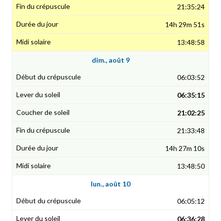
21:35:24
14h 29m 51s
13:48:58
dim., août 9
06:03:52
06:35:15
21:02:25
21:33:48
14h 27m 10s
13:48:50
lun., août 10
06:05:12
06:36:28