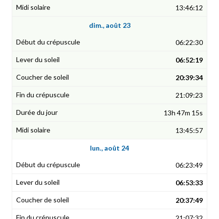
13:46:12
dim., août 23
06:22:30
06:52:19
20:39:34
21:09:23
13h 47m 15s
13:45:57
lun., août 24
06:23:49
06:53:33
20:37:49
21:07:32