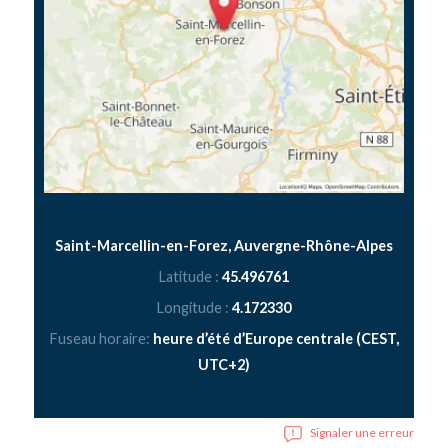
Saint-Marcellin-en-Forez, Auvergne-Rhône-Alpes
Latitude :
45.496761
Longitude :
4.172330
Fuseau horaire:
heure d’été d’Europe centrale (CEST,
UTC+2)
Signaler une erreur