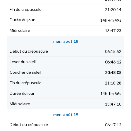
21:20:14
14h 4m 49s
13:47:23
mar., août 18
06:15:52
06:46:12
20:48:08
21:18:28
14h 1m 56s
13:47:10
mer., août 19
06:17:12