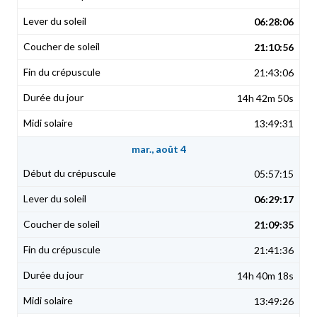
06:28:06
21:10:56
21:43:06
14h 42m 50s
13:49:31
mar., août 4
05:57:15
06:29:17
21:09:35
21:41:36
14h 40m 18s
13:49:26