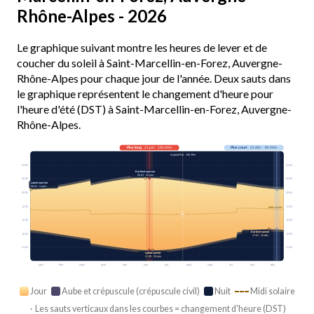
Rhône-Alpes - 2026
Le graphique suivant montre les heures de lever et de
coucher du soleil à Saint-Marcellin-en-Forez, Auvergne-
Rhône-Alpes pour chaque jour de l'année. Deux sauts dans
le graphique représentent le changement d'heure pour
l'heure d'été (DST) à Saint-Marcellin-en-Forez, Auvergne-
Rhône-Alpes.
Plus long
· 21 juin · 15h 44m
Plus court
· 21 déc. · 8h 45m
Aujourd’hui · 14h 29m
03:00
03:00
Earliest sunrise
05:52 · 15 juin
06:00
06:00
Latest sunrise
08:21 · 2 janv.
09:00
09:00
12:00
12:00
Midi solaire
15:00
15:00
Earliest sunset
18:00
18:00
17:01 · 10 déc.
21:00
21:00
Latest sunset
21:38 · 26 juin
janv.
févr.
mars
avril
mai
juin
juil.
août
sept.
oct.
nov.
déc.
Jour
Aube et crépuscule (crépuscule civil)
Nuit
Midi solaire
· Les sauts verticaux dans les courbes = changement d'heure (DST)