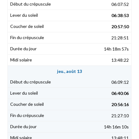
06:07:52
06:38:53
20:57:50
21:28:51
14h 18m 57s
13:48:22
jeu., août 13
06:09:12
06:40:06
20:56:16
21:27:10
14h 16m 10s
13:48:11