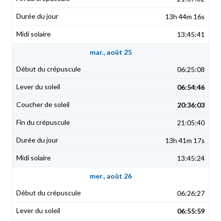
13h 44m 16s
13:45:41
mar., août 25
06:25:08
06:54:46
20:36:03
21:05:40
13h 41m 17s
13:45:24
mer., août 26
06:26:27
06:55:59