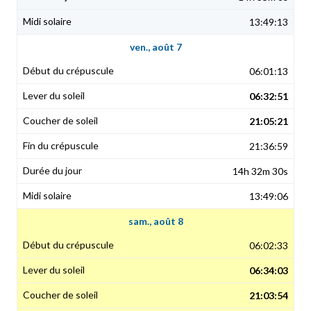
13:49:13
ven., août 7
06:01:13
06:32:51
21:05:21
21:36:59
14h 32m 30s
13:49:06
sam., août 8
06:02:33
06:34:03
21:03:54