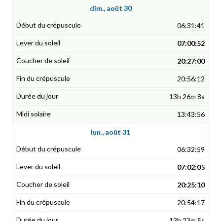
dim., août 30
06:31:41
07:00:52
20:27:00
20:56:12
13h 26m 8s
13:43:56
lun., août 31
06:32:59
07:02:05
20:25:10
20:54:17
13h 23m 5s