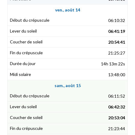
ven., août 14
06:10:32
06:41:19
20:54:41
21:25:27
14h 13m 22s
13:48:00
sam., août 15
06:11:52
06:42:32
20:53:04
21:23:44