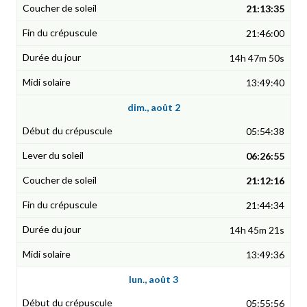
21:13:35
21:46:00
14h 47m 50s
13:49:40
dim., août 2
05:54:38
06:26:55
21:12:16
21:44:34
14h 45m 21s
13:49:36
lun., août 3
05:55:56