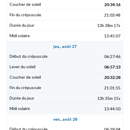
20:34:16
21:03:48
13h 38m 17s
13:45:07
jeu., août 27
06:27:46
06:57:13
20:32:28
21:01:55
13h 35m 15s
13:44:50
ven., août 28
06:29:04