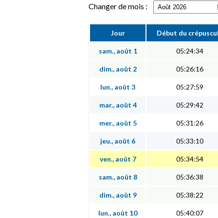
Changer de mois :
Jour
Début du crépuscu
sam., août 1
05:24:34
dim., août 2
05:26:16
lun., août 3
05:27:59
mar., août 4
05:29:42
mer., août 5
05:31:26
jeu., août 6
05:33:10
ven., août 7
05:34:54
sam., août 8
05:36:38
dim., août 9
05:38:22
lun., août 10
05:40:07