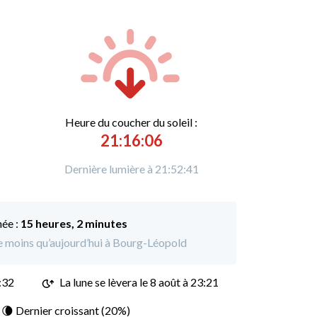
Heure du
c
oucher du soleil :
21:16:06
Dernière lumière à 21:52:41
née :
15 heures, 2 minutes
de moins qu’aujourd’hui à Bourg-Léopold
:32
La lune se lèvera le 8 août à 23:21
: 🌘 Dernier croissant (20%)