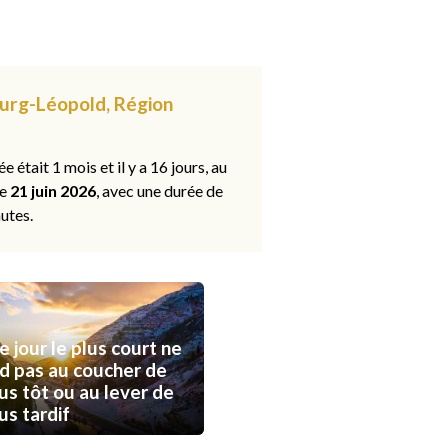
Bourg-Léopold, Région
ée était 1 mois et il y a 16 jours, au
le
21 juin 2026
, avec une durée de
utes.
e jour le plus court ne
d pas au coucher de
lus tôt ou au lever de
lus tardif