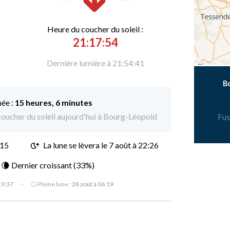
Heure du
c
oucher du soleil :
21:17:54
Dernière lumière à 21:54:41
B
née :
15 heures, 6 minutes
e coucher du soleil aujourd'hui à Bourg-Léopold
Fus
:15
La lune se lèvera le 7 août à 22:26
: 🌘 Dernier croissant (33%)
19:37
·
🌕 Pleine lune :
28 août à 06:19