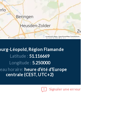
ourg-Léopold, Région Flamande
Latitude :
51.116669
Longitude :
5.250000
eau horaire:
heure d’été d’Europe
centrale (CEST, UTC+2)
Signaler une erreur