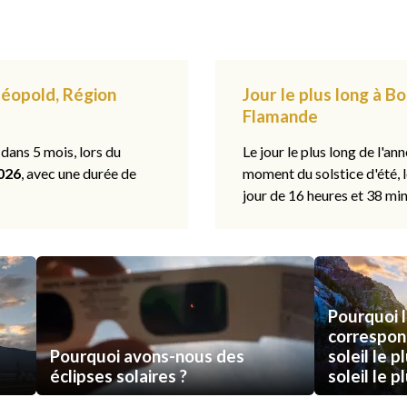
Léopold, Région
Jour le plus long à 
Flamande
 dans 5 mois, lors du
Le jour le plus long de l'ann
026
, avec une durée de
moment du solstice d'été, 
jour de 16 heures et 38 min
Pourquoi l
correspon
Pourquoi avons-nous des
soleil le p
éclipses solaires ?
soleil le p