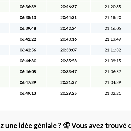
06:36:39
20:46:37
21:20:35
06:38:13
20:44:31
21:18:20
06:39:48
20:42:24
21:16:05
06:41:22
20:40:16
21:13:49
06:42:56
20:38:07
21:11:32
06:44:30
20:35:58
21:09:15
06:46:05
20:33:47
21:06:57
06:47:39
20:31:37
21:04:39
06:49:13
20:29:25
21:02:21
z une idée géniale ?
🤦 Vous avez trouvé 