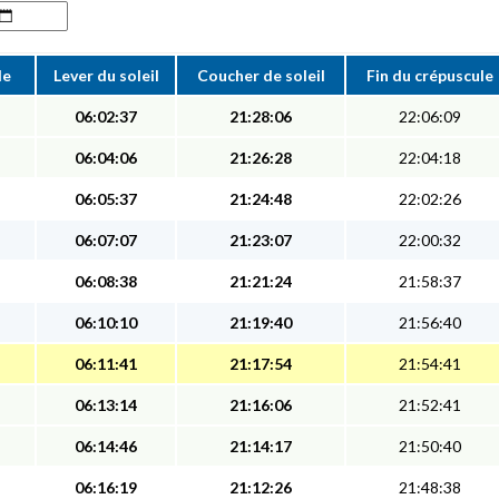
le
Lever du soleil
Coucher de soleil
Fin du crépuscule
06:02:37
21:28:06
22:06:09
06:04:06
21:26:28
22:04:18
06:05:37
21:24:48
22:02:26
06:07:07
21:23:07
22:00:32
06:08:38
21:21:24
21:58:37
06:10:10
21:19:40
21:56:40
06:11:41
21:17:54
21:54:41
06:13:14
21:16:06
21:52:41
06:14:46
21:14:17
21:50:40
06:16:19
21:12:26
21:48:38