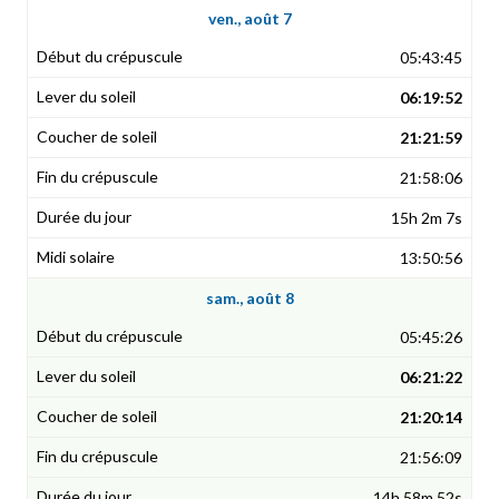
ven., août 7
05:43:45
06:19:52
21:21:59
21:58:06
15h 2m 7s
13:50:56
sam., août 8
05:45:26
06:21:22
21:20:14
21:56:09
14h 58m 52s