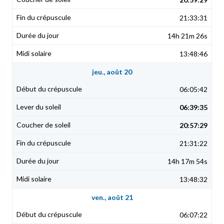
21:33:31
14h 21m 26s
13:48:46
jeu., août 20
06:05:42
06:39:35
20:57:29
21:31:22
14h 17m 54s
13:48:32
ven., août 21
06:07:22