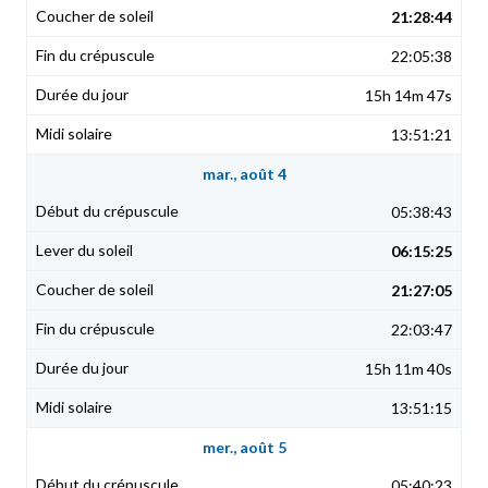
21:28:44
22:05:38
15h 14m 47s
13:51:21
mar., août 4
05:38:43
06:15:25
21:27:05
22:03:47
15h 11m 40s
13:51:15
mer., août 5
05:40:23