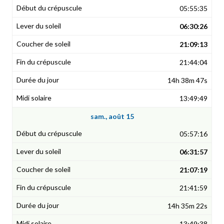
05:55:35
06:30:26
21:09:13
21:44:04
14h 38m 47s
13:49:49
sam., août 15
05:57:16
06:31:57
21:07:19
21:41:59
14h 35m 22s
13:49:38