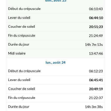
dim., août 23
06:10:43
06:44:10
20:51:23
21:24:49
14h 7m 13s
13:47:46
lun., août 24
06:12:23
06:45:41
20:49:19
21:22:37
14h 3m 38s