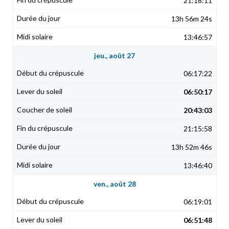
21:18:11
13h 56m 24s
13:46:57
jeu., août 27
06:17:22
06:50:17
20:43:03
21:15:58
13h 52m 46s
13:46:40
ven., août 28
06:19:01
06:51:48