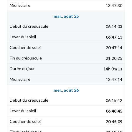
13:47:30
mar., août 25
06:14:03
06:47:13
20:47:14
21:20:25
14h 0m 1s
13:47:14
mer., août 26
06:15:42
06:48:45
20:45:09