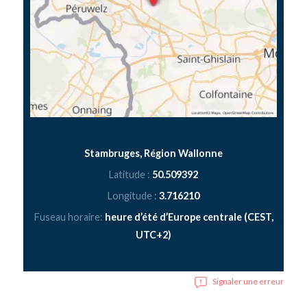
Stambruges, Région Wallonne
Latitude :
50.509392
Longitude :
3.716210
Fuseau horaire:
heure d’été d’Europe centrale (CEST,
UTC+2)
Signaler une erreur