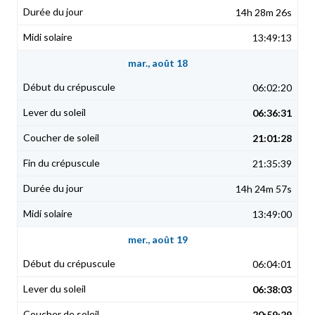
14h 28m 26s
13:49:13
mar., août 18
06:02:20
06:36:31
21:01:28
21:35:39
14h 24m 57s
13:49:00
mer., août 19
06:04:01
06:38:03
20:59:29