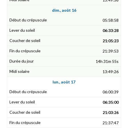
dim., août 16
05:58:58
06:33:28
21:05:23
21:39:53
14h 31m 55s
13:49:26
lun., août 17
06:00:39
06:35:00
21:03:26
21:37:47