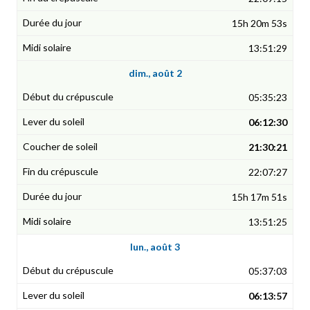
15h 20m 53s
13:51:29
dim., août 2
05:35:23
06:12:30
21:30:21
22:07:27
15h 17m 51s
13:51:25
lun., août 3
05:37:03
06:13:57