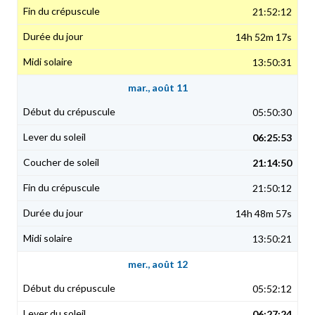
21:52:12
14h 52m 17s
13:50:31
mar., août 11
05:50:30
06:25:53
21:14:50
21:50:12
14h 48m 57s
13:50:21
mer., août 12
05:52:12
06:27:24