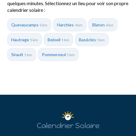
quelques minutes. Sélectionnez un lieu pour voir son propre
calendrier solaire :
Quevaucamps
Harchies
Blaton
3 km
4 km
4 km
Hautrage
Beloeil
Basècles
5 km
5 km
5 km
Sirault
Pommeroeul
5 km
5 km
Calendrier Solaire