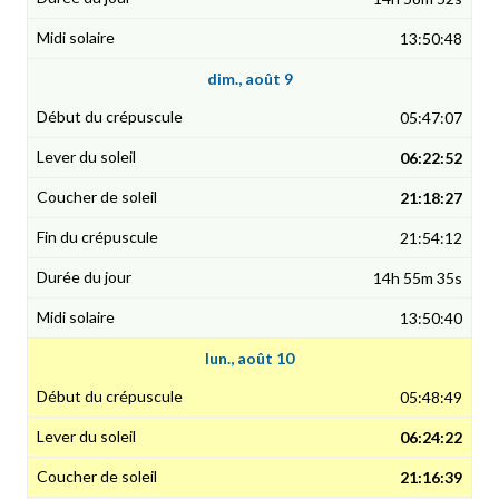
13:50:48
dim., août 9
05:47:07
06:22:52
21:18:27
21:54:12
14h 55m 35s
13:50:40
lun., août 10
05:48:49
06:24:22
21:16:39