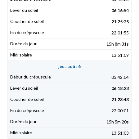
06:16:54
21:25:25
22:01:55
15h 8m 31s
13:51:09
jeu., août 6
05:42:04
06:18:23
21:23:43
22:00:01
15h 5m 20s
13:51:03