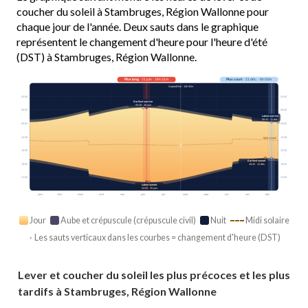
coucher du soleil à Stambruges, Région Wallonne pour
chaque jour de l'année. Deux sauts dans le graphique
représentent le changement d'heure pour l'heure d'été
(DST) à Stambruges, Région Wallonne.
Plus long
· 21 juin · 16h 31m
Plus court
· 21 déc. · 8h 03m
Aujourd’hui · 14h 52m
03:00
03:00
Earliest sunrise
05:30 · 16 juin
06:00
06:00
Latest sunrise
08:43 · 31 déc.
09:00
09:00
12:00
12:00
Midi solaire
15:00
15:00
Earliest sunset
18:00
18:00
16:42 · 12 déc.
21:00
21:00
Latest sunset
22:03 · 25 juin
janv.
févr.
mars
avril
mai
juin
juil.
août
sept.
oct.
nov.
déc.
Jour
Aube et crépuscule (crépuscule civil)
Nuit
Midi solaire
· Les sauts verticaux dans les courbes = changement d'heure (DST)
Lever et coucher du soleil les plus précoces et les plus
tardifs à Stambruges, Région Wallonne