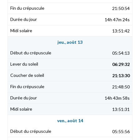
21:50:54
14h 47m 24s
13:51:42
jeu., août 13
05:54:13
06:29:32
21:13:30
21:48:50
14h 43m 58s
13:51:31
ven., août 14
05:55:56