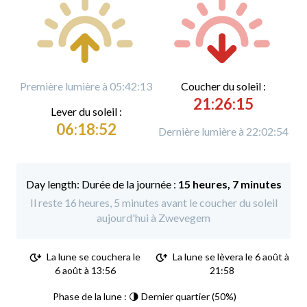
Première lumière à 05:42:13
C
oucher du soleil :
21:26:15
L
ever du soleil :
06:18:52
Dernière lumière à 22:02:54
Durée de la journée :
15 heures, 7 minutes
Il reste 16 heures, 5 minutes avant le coucher du soleil
aujourd'hui à Zwevegem
La lune se couchera le
La lune se lèvera le 6 août à
6 août à 13:56
21:58
Phase de la lune : 🌗 Dernier quartier (50%)