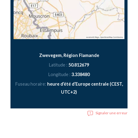
Zwevegem, Région Flamande
Latitude :
50.812679
Longitude :
3.338480
Fuseau horaire:
heure d’été d’Europe centrale (CEST,
UTC+2)
Signaler une erreur