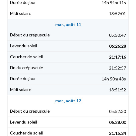
14h 54m 11s
13:52:01
mar., août 11
05:50:47
06:26:28
21:17:16
21:52:57
14h 50m 48s
13:51:52
mer., août 12
05:52:30
06:28:00
21:15:24