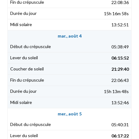
22:08:36
15h 16m 58s
13:52:51
mar., août 4
05:38:49
06:15:52
21:29:40
22:06:43
15h 13m 48s
13:52:46
mer., août 5
05:40:31
06:17:22