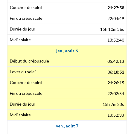
21:27:58
22:04:49
15h 10m 36s
13:52:40
jeu., août 6
05:42:13
06:18:52
21:26:15
22:02:54
15h 7m 23s
13:52:33
ven., août 7