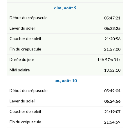
dim., août 9
05:47:21
06:23:25
21:20:56
21:57:00
14h 57m 31s
13:52:10
lun., août 10
05:49:04
06:24:56
21:19:07
21:54:59