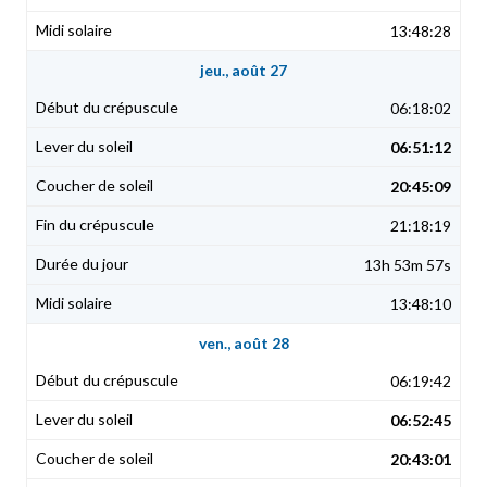
13:48:28
jeu., août 27
06:18:02
06:51:12
20:45:09
21:18:19
13h 53m 57s
13:48:10
ven., août 28
06:19:42
06:52:45
20:43:01