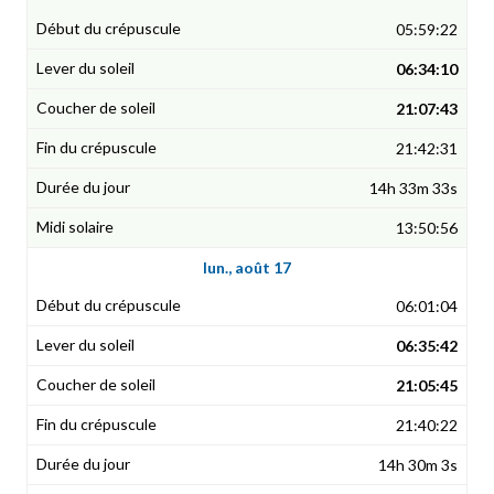
05:59:22
06:34:10
21:07:43
21:42:31
14h 33m 33s
13:50:56
lun., août 17
06:01:04
06:35:42
21:05:45
21:40:22
14h 30m 3s