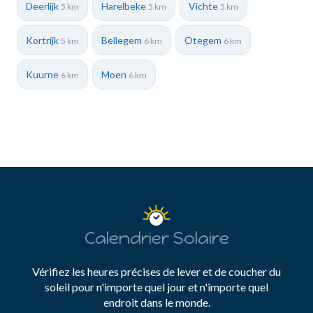
Deerlijk
Harelbeke
Vichte
5 km
5 km
5 km
Kortrijk
Bellegem
Otegem
5 km
6 km
6 km
Kuurne
Moen
6 km
6 km
Calendrier Solaire
Vérifiez les heures précises de lever et de coucher du
soleil pour n'importe quel jour et n'importe quel
endroit dans le monde.