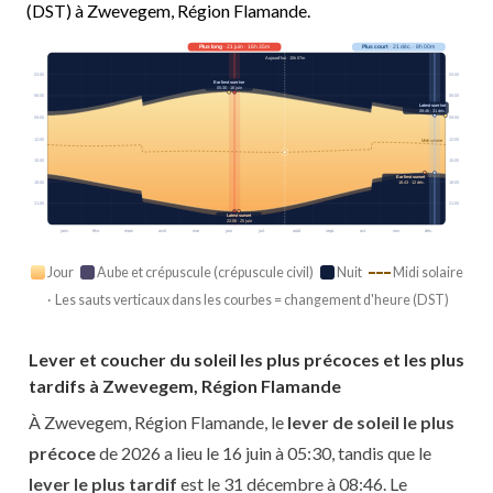
(DST) à Zwevegem, Région Flamande.
Plus long
· 21 juin · 16h 35m
Plus court
· 21 déc. · 8h 00m
Aujourd’hui · 15h 07m
03:00
03:00
Earliest sunrise
05:30 · 16 juin
06:00
06:00
Latest sunrise
08:46 · 31 déc.
09:00
09:00
12:00
12:00
Midi solaire
15:00
15:00
Earliest sunset
18:00
18:00
16:43 · 12 déc.
21:00
21:00
Latest sunset
22:06 · 25 juin
janv.
févr.
mars
avril
mai
juin
juil.
août
sept.
oct.
nov.
déc.
Jour
Aube et crépuscule (crépuscule civil)
Nuit
Midi solaire
· Les sauts verticaux dans les courbes = changement d'heure (DST)
Lever et coucher du soleil les plus précoces et les plus
tardifs à Zwevegem, Région Flamande
À Zwevegem, Région Flamande, le
lever de soleil le plus
précoce
de 2026 a lieu le 16 juin à 05:30, tandis que le
lever le plus tardif
est le 31 décembre à 08:46. Le