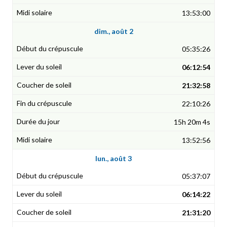
13:53:00
dim., août 2
05:35:26
06:12:54
21:32:58
22:10:26
15h 20m 4s
13:52:56
lun., août 3
05:37:07
06:14:22
21:31:20