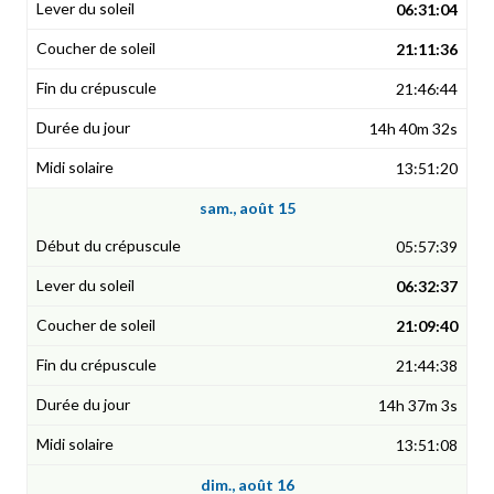
06:31:04
21:11:36
21:46:44
14h 40m 32s
13:51:20
sam., août 15
05:57:39
06:32:37
21:09:40
21:44:38
14h 37m 3s
13:51:08
dim., août 16