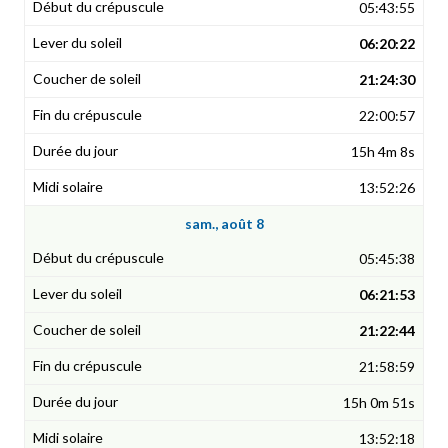
05:43:55
06:20:22
21:24:30
22:00:57
15h 4m 8s
13:52:26
sam., août 8
05:45:38
06:21:53
21:22:44
21:58:59
15h 0m 51s
13:52:18