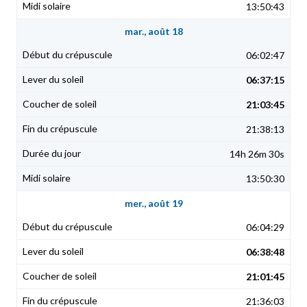
13:50:43
mar., août 18
06:02:47
06:37:15
21:03:45
21:38:13
14h 26m 30s
13:50:30
mer., août 19
06:04:29
06:38:48
21:01:45
21:36:03