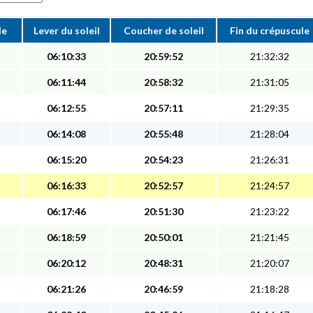
le
Lever du soleil
Coucher de soleil
Fin du crépuscule
06:10:33
20:59:52
21:32:32
06:11:44
20:58:32
21:31:05
06:12:55
20:57:11
21:29:35
06:14:08
20:55:48
21:28:04
06:15:20
20:54:23
21:26:31
06:16:33
20:52:57
21:24:57
06:17:46
20:51:30
21:23:22
06:18:59
20:50:01
21:21:45
06:20:12
20:48:31
21:20:07
06:21:26
20:46:59
21:18:28