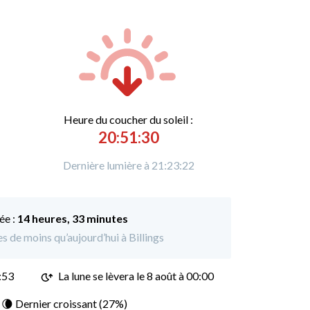
Heure du
c
oucher du soleil :
20:51:30
Dernière lumière à 21:23:22
ée :
14 heures, 33 minutes
es de moins qu’aujourd’hui à Billings
:53
La lune se lèvera le 8 août à 00:00
: 🌘 Dernier croissant (27%)