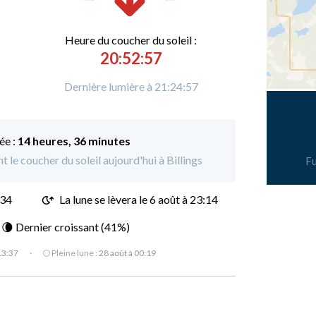
Heure du
c
oucher du soleil :
20:52:57
Dernière lumière à 21:24:57
ée :
14 heures, 36 minutes
t le coucher du soleil aujourd'hui à Billings
Fu
:34
La lune se lèvera le 6 août à 23:14
: 🌘 Dernier croissant (41%)
13:37
·
🌕 Pleine lune :
28 août à 00:19