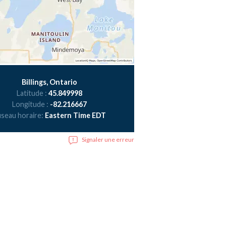
Billings, Ontario
Latitude :
45.849998
Longitude :
-82.216667
seau horaire:
Eastern Time EDT
Signaler une erreur