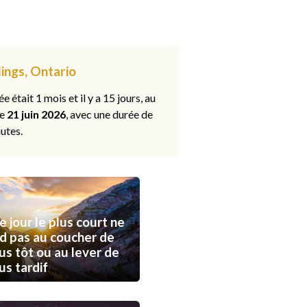
llings, Ontario
ée était 1 mois et il y a 15 jours, au
le
21 juin 2026
, avec une durée de
utes.
e jour le plus court ne
d pas au coucher de
lus tôt ou au lever de
lus tardif