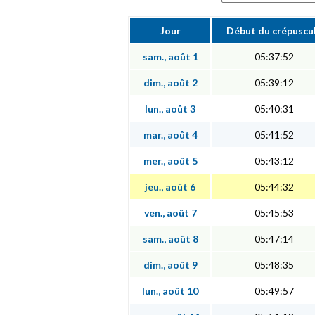
Jour
Début du crépuscu
sam., août 1
05:37:52
dim., août 2
05:39:12
lun., août 3
05:40:31
mar., août 4
05:41:52
mer., août 5
05:43:12
jeu., août 6
05:44:32
ven., août 7
05:45:53
sam., août 8
05:47:14
dim., août 9
05:48:35
lun., août 10
05:49:57