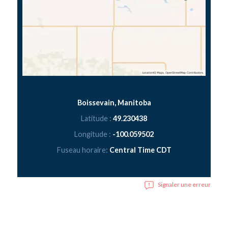
Boissevain, Manitoba
Latitude :
49.230438
Longitude :
-100.059502
Fuseau horaire:
Central Time CDT
Signaler une erreur