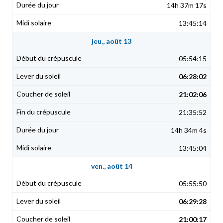
14h 37m 17s
13:45:14
jeu., août 13
05:54:15
06:28:02
21:02:06
21:35:52
14h 34m 4s
13:45:04
ven., août 14
05:55:50
06:29:28
21:00:17