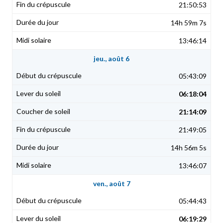
21:50:53
14h 59m 7s
13:46:14
jeu., août 6
05:43:09
06:18:04
21:14:09
21:49:05
14h 56m 5s
13:46:07
ven., août 7
05:44:43
06:19:29