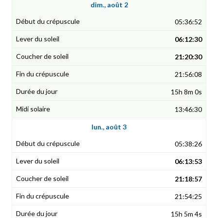
dim., août 2
05:36:52
06:12:30
21:20:30
21:56:08
15h 8m 0s
13:46:30
lun., août 3
05:38:26
06:13:53
21:18:57
21:54:25
15h 5m 4s