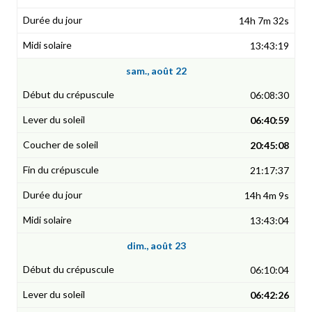
14h 7m 32s
13:43:19
sam., août 22
06:08:30
06:40:59
20:45:08
21:17:37
14h 4m 9s
13:43:04
dim., août 23
06:10:04
06:42:26