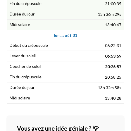
21:00:35
13h 36m 29s
13:40:47
lun., août 31
06:22:31
06:53:59
20:26:57
20:58:25
13h 32m 58s
13:40:28
Vous avez une idée géniale ? 💡