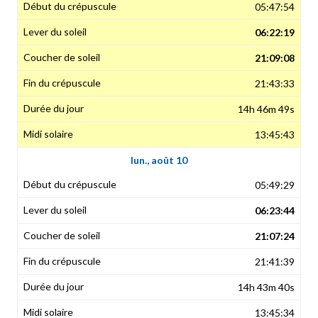
05:47:54
06:22:19
21:09:08
21:43:33
14h 46m 49s
13:45:43
lun., août 10
05:49:29
06:23:44
21:07:24
21:41:39
14h 43m 40s
13:45:34