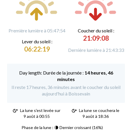
Première lumière à 05:47:54
C
oucher du soleil :
21:09:08
L
ever du soleil :
06:22:19
Dernière lumière à 21:43:33
Durée de la journée :
14 heures, 46
minutes
Il reste 17 heures, 36 minutes avant le coucher du soleil
aujourd'hui à Boissevain
La lune s'est levée sur
La lune se couchera le
9 août à 00:55
9 août à 18:36
Phase de la lune : 🌘 Dernier croissant (16%)