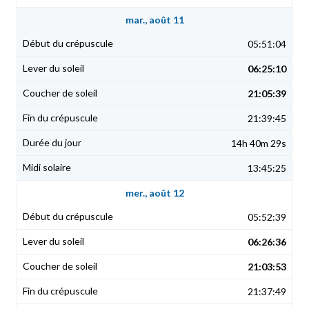
mar., août 11
05:51:04
06:25:10
21:05:39
21:39:45
14h 40m 29s
13:45:25
mer., août 12
05:52:39
06:26:36
21:03:53
21:37:49