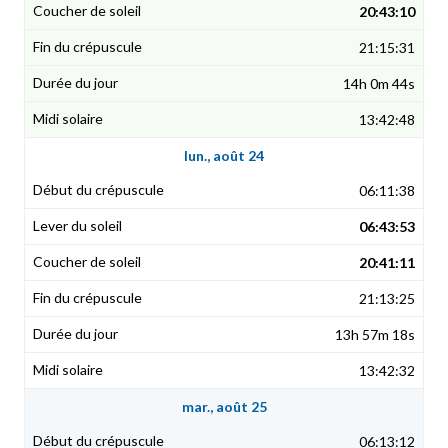
20:43:10
21:15:31
14h 0m 44s
13:42:48
lun., août 24
06:11:38
06:43:53
20:41:11
21:13:25
13h 57m 18s
13:42:32
mar., août 25
06:13:12