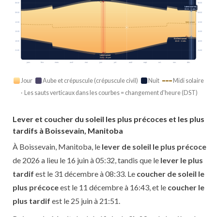
06:00
06:00
Latest sunrise
08:33 · 31 déc.
09:00
09:00
12:00
12:00
Midi solaire
15:00
15:00
Earliest sunset
18:00
18:00
16:43 · 11 déc.
21:00
21:00
Latest sunset
21:51 · 25 juin
janv.
févr.
mars
avril
mai
juin
juil.
août
sept.
oct.
nov.
déc.
Jour
Aube et crépuscule (crépuscule civil)
Nuit
Midi solaire
· Les sauts verticaux dans les courbes = changement d'heure (DST)
Lever et coucher du soleil les plus précoces et les plus
tardifs à Boissevain, Manitoba
À Boissevain, Manitoba, le
lever de soleil le plus précoce
de 2026 a lieu le 16 juin à 05:32, tandis que le
lever le plus
tardif
est le 31 décembre à 08:33. Le
coucher de soleil le
plus précoce
est le 11 décembre à 16:43, et le
coucher le
plus tardif
est le 25 juin à 21:51.