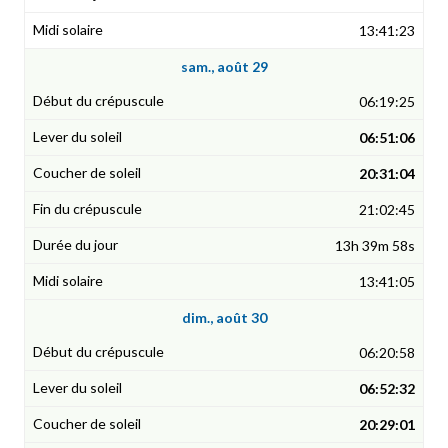
13:41:23
sam., août 29
06:19:25
06:51:06
20:31:04
21:02:45
13h 39m 58s
13:41:05
dim., août 30
06:20:58
06:52:32
20:29:01