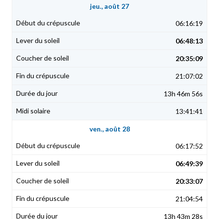
jeu., août 27
06:16:19
06:48:13
20:35:09
21:07:02
13h 46m 56s
13:41:41
ven., août 28
06:17:52
06:49:39
20:33:07
21:04:54
13h 43m 28s