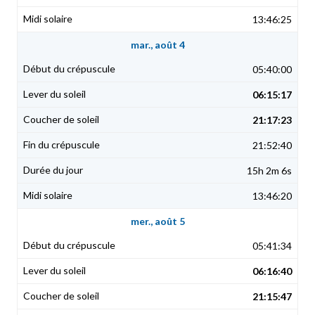
13:46:25
mar., août 4
05:40:00
06:15:17
21:17:23
21:52:40
15h 2m 6s
13:46:20
mer., août 5
05:41:34
06:16:40
21:15:47