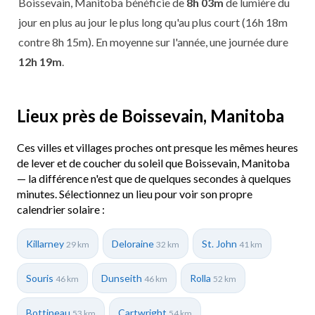
Boissevain, Manitoba bénéficie de
8h 03m
de lumière du
jour en plus au jour le plus long qu'au plus court (16h 18m
contre 8h 15m). En moyenne sur l'année, une journée dure
12h 19m
.
Lieux près de Boissevain, Manitoba
Ces villes et villages proches ont presque les mêmes heures
de lever et de coucher du soleil que Boissevain, Manitoba
— la différence n'est que de quelques secondes à quelques
minutes. Sélectionnez un lieu pour voir son propre
calendrier solaire :
Killarney
Deloraine
St. John
29 km
32 km
41 km
Souris
Dunseith
Rolla
46 km
46 km
52 km
Bottineau
Cartwright
53 km
54 km