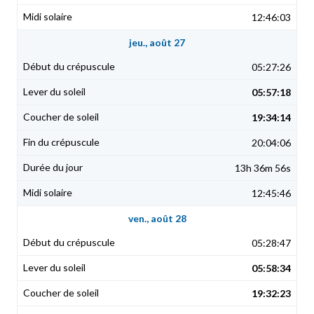
12:46:03
jeu., août 27
05:27:26
05:57:18
19:34:14
20:04:06
13h 36m 56s
12:45:46
ven., août 28
05:28:47
05:58:34
19:32:23