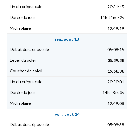
20:31:45
14h 21m 52s
12:49:19
jeu., août 13
05:08:15
05:39:38
19:58:38
20:30:01
14h 19m 0s
12:49:08
ven., août 14
05:09:38