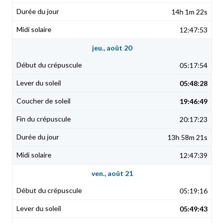
14h 1m 22s
12:47:53
jeu., août 20
05:17:54
05:48:28
19:46:49
20:17:23
13h 58m 21s
12:47:39
ven., août 21
05:19:16
05:49:43