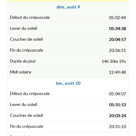
dim., août 9
05:02:44
05:34:38
20:04:57
20:36:51
14h 30m 19s
12:49:48
lun., août 10
05:04:07
05:35:53
20:03:24
20:35:10