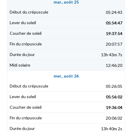
mar., août 25
05:24:43
05:54:47
19:37:54
20:07:57
13h 43m 7s
12:46:20
mer., août 26
05:26:05
05:56:02
19:36:04
20:06:02
13h 40m 2s