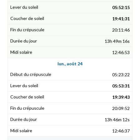
05:52:15
19:41:31
20:11:46
13h 49m 16s
12:46:53
lun., août 24
05:23:22
05:53:31
19:39:43
20:09:52
13h 46m 12s
12:46:37