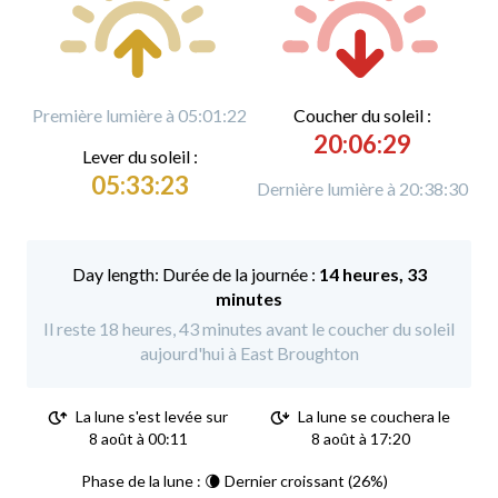
Première lumière à 05:01:22
C
oucher du soleil :
20:06:29
L
ever du soleil :
05:33:23
Dernière lumière à 20:38:30
Durée de la journée :
14 heures, 33
minutes
Il reste 18 heures, 43 minutes avant le coucher du soleil
aujourd'hui à East Broughton
La lune s'est levée sur
La lune se couchera le
8 août à 00:11
8 août à 17:20
Phase de la lune : 🌘 Dernier croissant (26%)