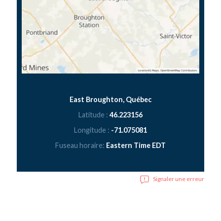
East Broughton, Québec
Latitude :
46.223156
Longitude :
-71.075081
Fuseau horaire:
Eastern Time EDT
Signaler une erreur