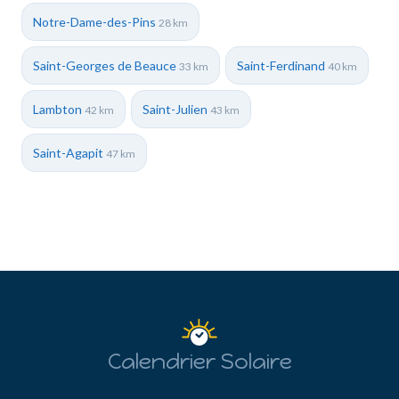
Notre-Dame-des-Pins
28 km
Saint-Georges de Beauce
Saint-Ferdinand
33 km
40 km
Lambton
Saint-Julien
42 km
43 km
Saint-Agapit
47 km
Calendrier Solaire