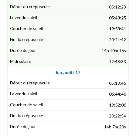
05:12:23
05:43:25
19:53:41
20:24:42
14h 10m 16s
12:48:33
lun., août 17
05:13:46
05:44:40
19:52:00
20:22:54
14h 7m 20s