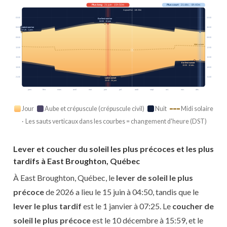
Plus long
· 21 juin · 15h 50m
Plus court
· 21 déc. · 8h 40m
Aujourd’hui · 14h 33m
03:00
03:00
Earliest sunrise
04:50 · 15 juin
Latest sunrise
06:00
06:00
07:25 · 1 janv.
09:00
09:00
Midi solaire
12:00
12:00
15:00
15:00
Earliest sunset
15:59 · 10 déc.
18:00
18:00
21:00
21:00
Latest sunset
20:42 · 26 juin
janv.
févr.
mars
avril
mai
juin
juil.
août
sept.
oct.
nov.
déc.
Jour
Aube et crépuscule (crépuscule civil)
Nuit
Midi solaire
· Les sauts verticaux dans les courbes = changement d'heure (DST)
Lever et coucher du soleil les plus précoces et les plus
tardifs à East Broughton, Québec
À East Broughton, Québec, le
lever de soleil le plus
précoce
de 2026 a lieu le 15 juin à 04:50, tandis que le
lever le plus tardif
est le 1 janvier à 07:25. Le
coucher de
soleil le plus précoce
est le 10 décembre à 15:59, et le