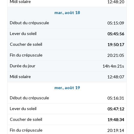
12:48:20
mar., août 18
05:15:09
05:45:56
19:50:17
20:21:05
14h 4m 21s
12:48:07
mer., août 19
05:16:31
05:47:12
19:48:34
20:19:14