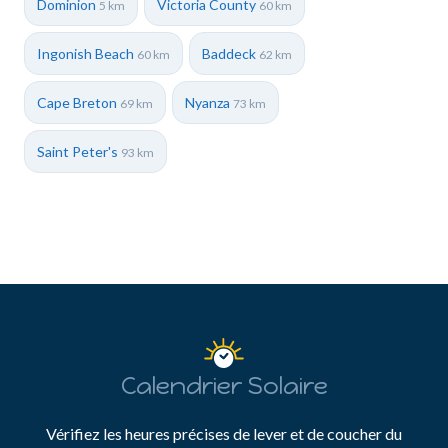
Dominion
Victoria County
5 km
60 km
Ingonish Beach
Baddeck
60 km
62 km
Cape Breton
Nyanza
69 km
73 km
Saint Peter's
93 km
Calendrier Solaire
Vérifiez les heures précises de lever et de coucher du