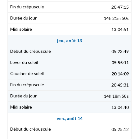
20:47:15
14h 21m 50s
13:04:51
jeu., août 13
05:23:49
05:55:11
20:14:09
20:45:31
14h 18m 58s
13:04:40
ven., août 14
05:25:12