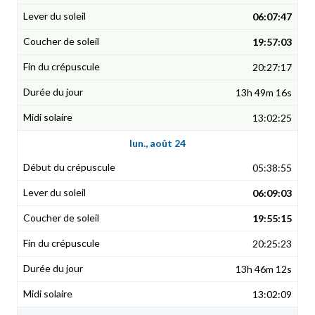
06:07:47
19:57:03
20:27:17
13h 49m 16s
13:02:25
lun., août 24
05:38:55
06:09:03
19:55:15
20:25:23
13h 46m 12s
13:02:09