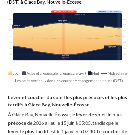
(DST) à Glace Bay, Nouvelle-Écosse.
Plus long
· 20 juin · 15h 50m
Plus court
· 21 déc. · 8h 40m
Aujourd’hui · 14h 27m
03:00
03:00
Earliest sunrise
05:05 · 15 juin
06:00
06:00
Latest sunrise
07:40 · 1 janv.
09:00
09:00
Midi solaire
12:00
12:00
15:00
15:00
Earliest sunset
16:15 · 10 déc.
18:00
18:00
21:00
21:00
Latest sunset
20:57 · 26 juin
janv.
févr.
mars
avril
mai
juin
juil.
août
sept.
oct.
nov.
déc.
Jour
Aube et crépuscule (crépuscule civil)
Nuit
Midi solaire
· Les sauts verticaux dans les courbes = changement d'heure (DST)
Lever et coucher du soleil les plus précoces et les plus
tardifs à Glace Bay, Nouvelle-Écosse
À Glace Bay, Nouvelle-Écosse, le
lever de soleil le plus
précoce
de 2026 a lieu le 15 juin à 05:05, tandis que le
lever le plus tardif
est le 1 janvier à 07:40. Le
coucher de