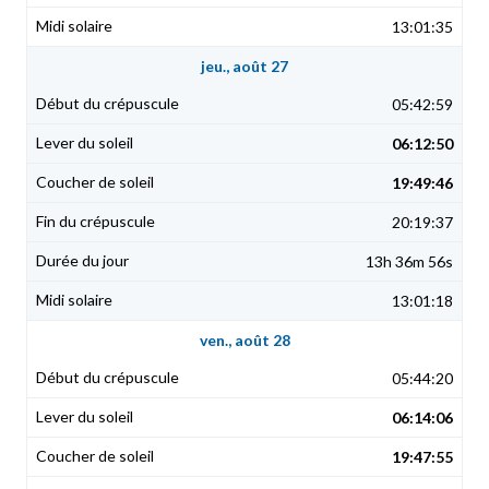
13:01:35
jeu., août 27
05:42:59
06:12:50
19:49:46
20:19:37
13h 36m 56s
13:01:18
ven., août 28
05:44:20
06:14:06
19:47:55