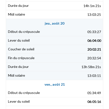
14h 1m 21s
13:03:25
jeu., août 20
05:33:27
06:04:00
20:02:21
20:32:54
13h 58m 21s
13:03:11
ven., août 21
05:34:49
06:05:16