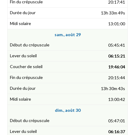
20:17:41
13h 33m 49s
13:01:00
sam., août 29
05:45:41
06:15:21
19:46:04
20:15:44
13h 30m 43s
13:00:42
dim., août 30
05:47:01
06:16:37