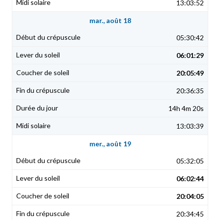
13:03:52
mar., août 18
05:30:42
06:01:29
20:05:49
20:36:35
14h 4m 20s
13:03:39
mer., août 19
05:32:05
06:02:44
20:04:05
20:34:45