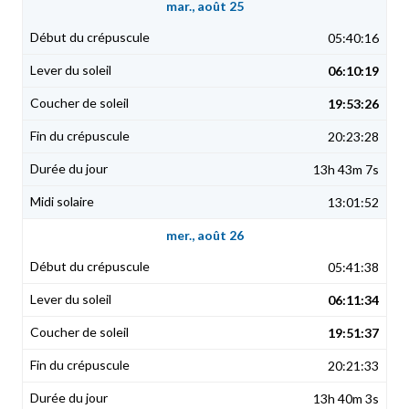
mar., août 25
05:40:16
06:10:19
19:53:26
20:23:28
13h 43m 7s
13:01:52
mer., août 26
05:41:38
06:11:34
19:51:37
20:21:33
13h 40m 3s