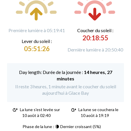
Première lumière à 05:19:41
C
oucher du soleil :
20:18:55
L
ever du soleil :
05:51:26
Dernière lumière à 20:50:40
Durée de la journée :
14 heures, 27
minutes
Il reste 3 heures, 1 minute avant le coucher du soleil
aujourd'hui à Glace Bay
La lune s'est levée sur
La lune se couchera le
10 août à 02:40
10 août à 19:19
Phase de la lune : 🌘 Dernier croissant (5%)