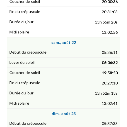
20:00:36
20:31:03
13h 55m 20s
13:02:56
sam., août 22
05:36:11
06:06:32
19:58:50
20:29:10
13h 52m 18s
13:02:41
dim., août 23
05:37:33