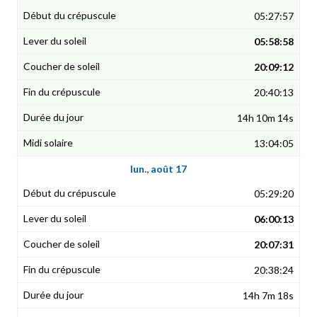
05:27:57
05:58:58
20:09:12
20:40:13
14h 10m 14s
13:04:05
lun., août 17
05:29:20
06:00:13
20:07:31
20:38:24
14h 7m 18s