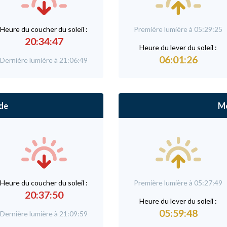
Heure du
c
oucher du soleil :
Première lumière à 05:29:25
20:34:47
Heure du
l
ever du soleil :
06:01:26
Dernière lumière à 21:06:49
de
M
Heure du
c
oucher du soleil :
Première lumière à 05:27:49
20:37:50
Heure du
l
ever du soleil :
05:59:48
Dernière lumière à 21:09:59