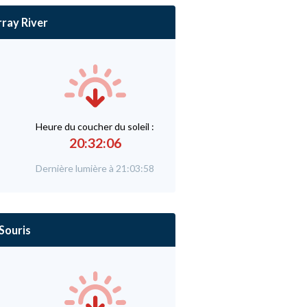
ray River
Heure du
c
oucher du soleil :
20:32:06
Dernière lumière à 21:03:58
Souris