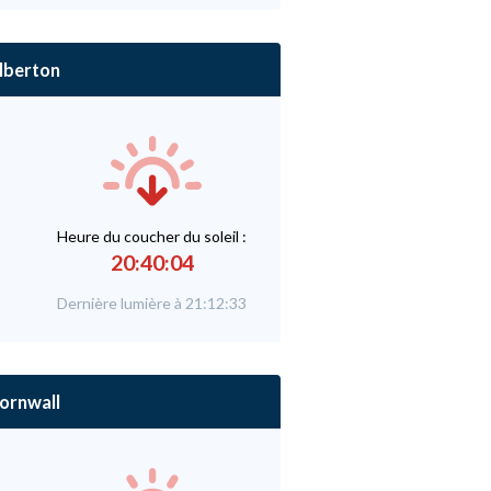
lberton
Heure du
c
oucher du soleil :
20:40:04
Dernière lumière à 21:12:33
ornwall