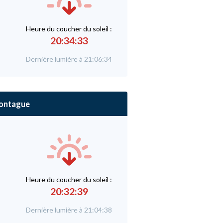
Heure du
c
oucher du soleil :
20:34:33
Dernière lumière à 21:06:34
ontague
Heure du
c
oucher du soleil :
20:32:39
Dernière lumière à 21:04:38