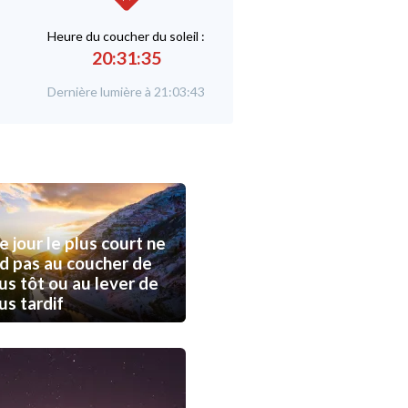
Heure du
c
oucher du soleil :
20:31:35
Dernière lumière à 21:03:43
e jour le plus court ne
d pas au coucher de
lus tôt ou au lever de
lus tardif