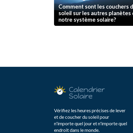
Comment sont les couchers 
soleil sur les autres planètes
notre système solaire?
Calendrier
Solaire
Vérifiez les heures précises de lever
et de coucher du soleil pour
n'importe quel jour et n'importe quel
endroit dans le monde.