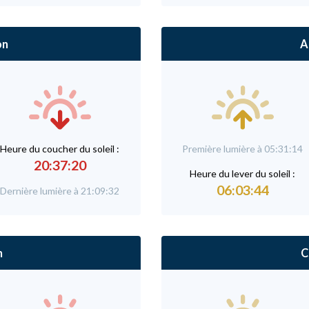
on
A
Heure du
c
oucher du soleil :
Première lumière à 05:31:14
20:37:20
Heure du
l
ever du soleil :
06:03:44
Dernière lumière à 21:09:32
n
C