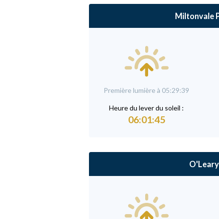
Miltonvale 
Première lumière à 05:29:39
Heure du
l
ever du soleil :
06:01:45
O'Leary