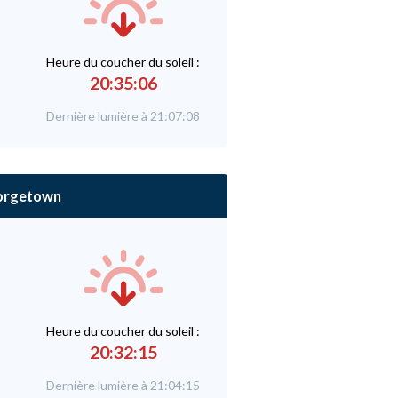
Heure du
c
oucher du soleil :
20:35:06
Dernière lumière à 21:07:08
orgetown
Heure du
c
oucher du soleil :
20:32:15
Dernière lumière à 21:04:15