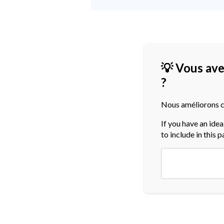
💡 Vous ave
?
Nous améliorons c
If you have an ide
to include in this 