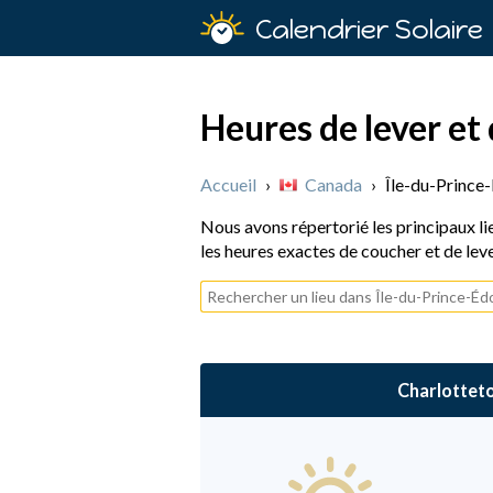
Calendrier Solaire
Heures de lever et
Accueil
›
Canada
›
Île-du-Prince
Nous avons répertorié les principaux li
les heures exactes de coucher et de lever
Charlottet