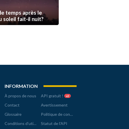
e temps après le
soleil fait-il nuit?
INFORMATION
À propos de nous
API gratuit !
v2
Contact
Avertissement
Glossaire
Politique de confidentialité
Conditions d’utilisation
Statut de l'API