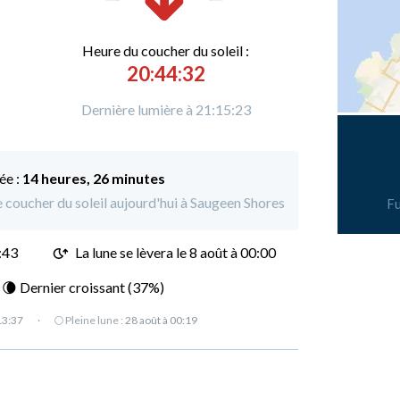
Heure du
c
oucher du soleil :
20:44:32
Dernière lumière à 21:15:23
ée :
14 heures, 26 minutes
le coucher du soleil aujourd'hui à Saugeen Shores
Fu
:43
La lune se lèvera le 8 août à 00:00
: 🌘 Dernier croissant (37%)
13:37
·
🌕 Pleine lune :
28 août à 00:19