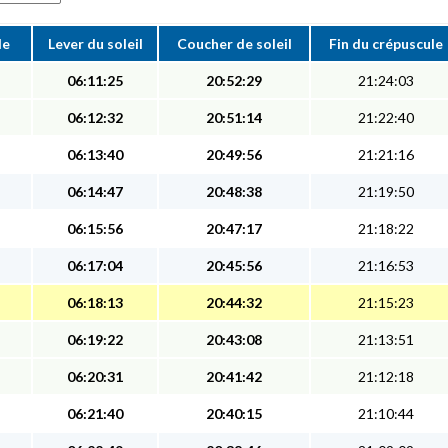
le
Lever du soleil
Coucher de soleil
Fin du crépuscule
06:11:25
20:52:29
21:24:03
06:12:32
20:51:14
21:22:40
06:13:40
20:49:56
21:21:16
06:14:47
20:48:38
21:19:50
06:15:56
20:47:17
21:18:22
06:17:04
20:45:56
21:16:53
06:18:13
20:44:32
21:15:23
06:19:22
20:43:08
21:13:51
06:20:31
20:41:42
21:12:18
06:21:40
20:40:15
21:10:44