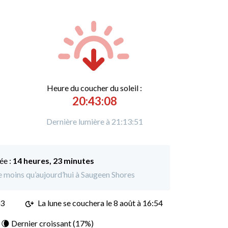
Heure du
c
oucher du soleil :
20:43:08
Dernière lumière à 21:13:51
ée :
14 heures, 23 minutes
de moins qu’aujourd’hui à Saugeen Shores
03
La lune se couchera le
8 août à 16:54
: 🌘 Dernier croissant (17%)