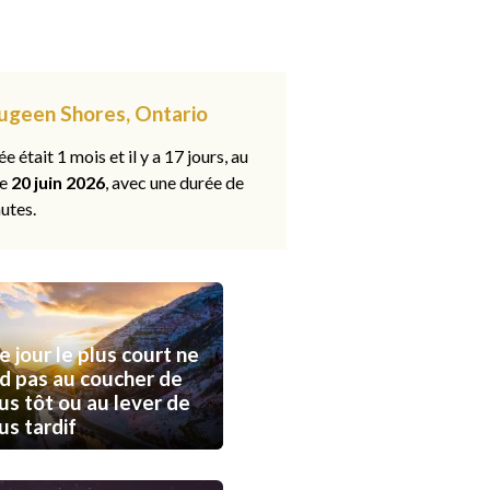
Saugeen Shores, Ontario
ée était 1 mois et il y a 17 jours, au
le
20 juin 2026
, avec une durée de
utes.
e jour le plus court ne
d pas au coucher de
lus tôt ou au lever de
lus tardif