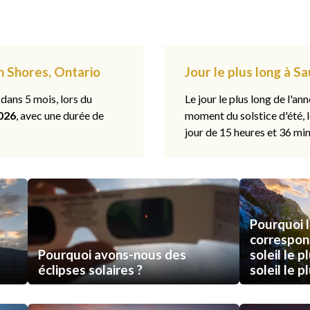
n Shores, Ontario
Jour le plus long à 
 dans 5 mois, lors du
Le jour le plus long de l'ann
026
, avec une durée de
moment du solstice d'été, 
jour de 15 heures et 36 min
Pourquoi l
correspon
Pourquoi avons-nous des
soleil le p
éclipses solaires ?
soleil le p