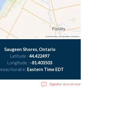
Saugeen Shores, Ontario
Latitude :
44.422497
Longitude :
-81.403503
seau horaire:
Eastern Time EDT
Signaler une erreur