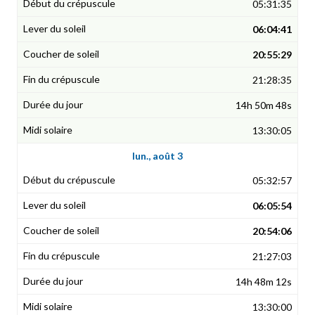
05:31:35
06:04:41
20:55:29
21:28:35
14h 50m 48s
13:30:05
lun., août 3
05:32:57
06:05:54
20:54:06
21:27:03
14h 48m 12s
13:30:00