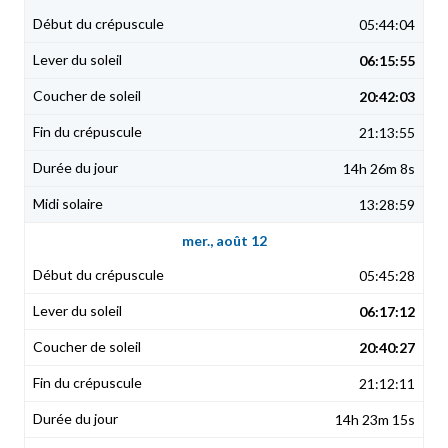
05:44:04
06:15:55
20:42:03
21:13:55
14h 26m 8s
13:28:59
mer., août 12
05:45:28
06:17:12
20:40:27
21:12:11
14h 23m 15s