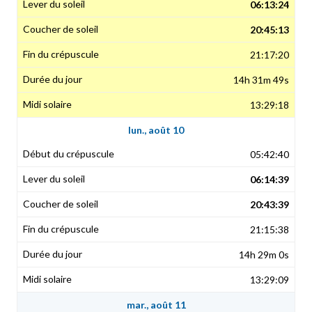
06:13:24
20:45:13
21:17:20
14h 31m 49s
13:29:18
lun., août 10
05:42:40
06:14:39
20:43:39
21:15:38
14h 29m 0s
13:29:09
mar., août 11