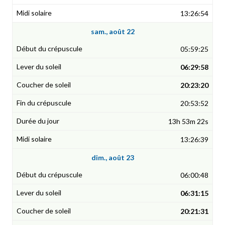
13:26:54
sam., août 22
05:59:25
06:29:58
20:23:20
20:53:52
13h 53m 22s
13:26:39
dim., août 23
06:00:48
06:31:15
20:21:31