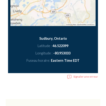
Sudbury, Ontario
Latitude :
46.522099
Longitude :
-80.953033
Fuseau horaire:
Eastern Time EDT
Signaler une erreur