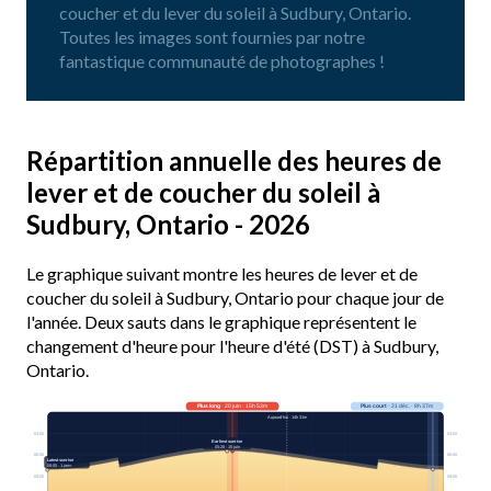
coucher et du lever du soleil à Sudbury, Ontario.
Toutes les images sont fournies par notre
fantastique communauté de photographes !
Répartition annuelle des heures de
lever et de coucher du soleil à
Sudbury, Ontario - 2026
Le graphique suivant montre les heures de lever et de
coucher du soleil à Sudbury, Ontario pour chaque jour de
l'année. Deux sauts dans le graphique représentent le
changement d'heure pour l'heure d'été (DST) à Sudbury,
Ontario.
Plus long
· 20 juin · 15h 53m
Plus court
· 21 déc. · 8h 37m
Aujourd’hui · 14h 31m
03:00
03:00
Earliest sunrise
05:28 · 15 juin
06:00
06:00
Latest sunrise
08:05 · 1 janv.
09:00
09:00