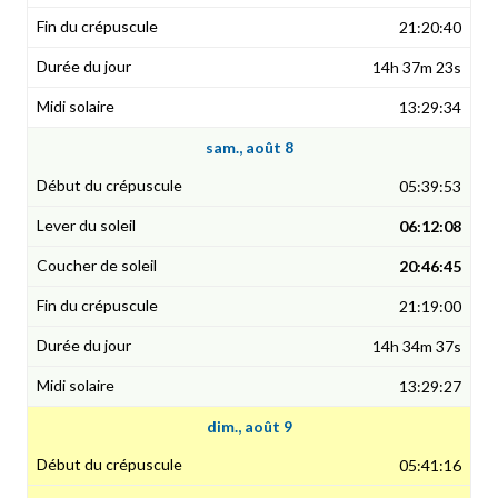
21:20:40
14h 37m 23s
13:29:34
sam., août 8
05:39:53
06:12:08
20:46:45
21:19:00
14h 34m 37s
13:29:27
dim., août 9
05:41:16