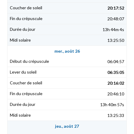
20:17:52
20:48:07
13h 44m 4s
13:25:50
mer., août 26
06:04:57
06:35:05
20:16:02
20:46:10
13h 40m 57s
13:25:33
jeu., août 27