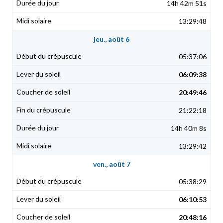
14h 42m 51s
13:29:48
jeu., août 6
05:37:06
06:09:38
20:49:46
21:22:18
14h 40m 8s
13:29:42
ven., août 7
05:38:29
06:10:53
20:48:16