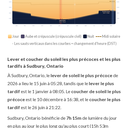
Midi solaire
12:00
12:00
15:00
15:00
Earliest sunset
18:00
18:00
16:38 · 10 déc.
21:00
21:00
Latest sunset
21:22 · 26 juin
janv.
févr.
mars
avril
mai
juin
juil.
août
sept.
oct.
nov.
déc.
Jour
Aube et crépuscule (crépuscule civil)
Nuit
Midi solaire
· Les sauts verticaux dans les courbes = changement d'heure (DST)
Lever et coucher du soleil les plus précoces et les plus
tardifs à Sudbury, Ontario
À Sudbury, Ontario, le
lever de soleil le plus précoce
de
2026 a lieu le 15 juin à 05:28, tandis que le
lever le plus
tardif
est le 1 janvier à 08:05. Le
coucher de soleil le plus
précoce
est le 10 décembre à 16:38, et le
coucher le plus
tardif
est le 26 juin à 21:22.
Sudbury, Ontario bénéficie de
7h 15m
de lumière du jour
en plus au jour le plus long qu'au plus court (15h 53m