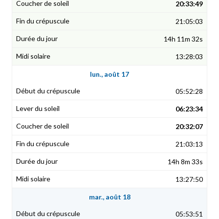
20:33:49
21:05:03
14h 11m 32s
13:28:03
lun., août 17
05:52:28
06:23:34
20:32:07
21:03:13
14h 8m 33s
13:27:50
mar., août 18
05:53:51