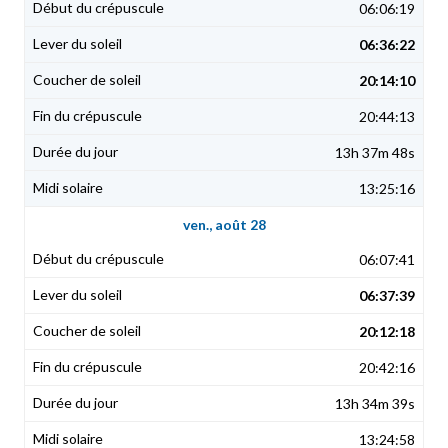
06:06:19
06:36:22
20:14:10
20:44:13
13h 37m 48s
13:25:16
ven., août 28
06:07:41
06:37:39
20:12:18
20:42:16
13h 34m 39s
13:24:58