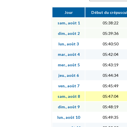
Jour
Début du crépuscu
sam., août 1
05:38:22
dim., août 2
05:39:36
lun., août 3
05:40:50
mar., août 4
05:42:04
mer., août 5
05:43:19
jeu., août 6
05:44:34
ven., août 7
05:45:49
sam., août 8
05:47:04
dim., août 9
05:48:19
lun., août 10
05:49:35