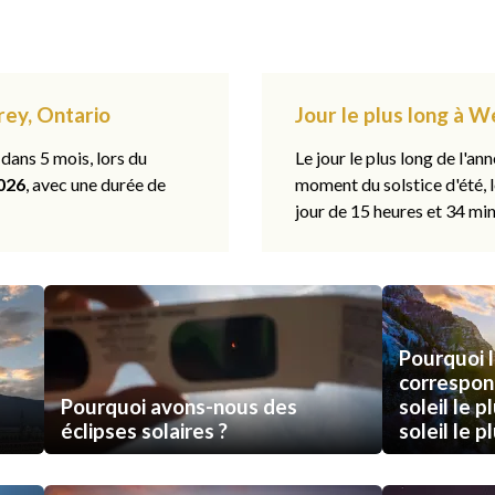
rey, Ontario
Jour le plus long à W
 dans 5 mois, lors du
Le jour le plus long de l'ann
026
, avec une durée de
moment du solstice d'été, 
jour de 15 heures et 34 min
Pourquoi l
correspon
Pourquoi avons-nous des
soleil le p
éclipses solaires ?
soleil le p