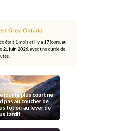
est Grey, Ontario
ée était 1 mois et il y a 17 jours, au
le
21 juin 2026
, avec une durée de
utes.
e jour le plus court ne
d pas au coucher de
lus tôt ou au lever de
lus tardif