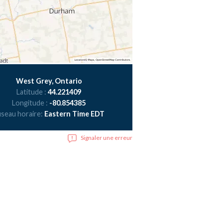
West Grey, Ontario
Latitude :
44.221409
Longitude :
-80.854385
seau horaire:
Eastern Time EDT
Signaler une erreur