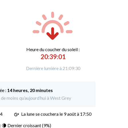
Heure du
c
oucher du soleil :
20:39:01
Dernière lumière à 21:09:30
ée :
14 heures, 20 minutes
s de moins qu’aujourd’hui à West Grey
04
La lune se couchera le
9 août à 17:50
 : 🌘 Dernier croissant (9%)