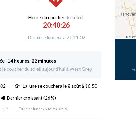
Heure du
c
oucher du soleil :
20:40:26
Dernière lumière à 21:11:02
ée :
14 heures, 22 minutes
t le coucher du soleil aujourd'hui à West Grey
Fu
:02
La lune se couchera le
8 août à 16:50
: 🌘 Dernier croissant (26%)
13:37
·
🌕 Pleine lune :
28 août à 00:19