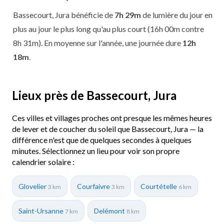
Bassecourt, Jura bénéficie de
7h 29m
de lumière du jour en
plus au jour le plus long qu'au plus court (16h 00m contre
8h 31m). En moyenne sur l'année, une journée dure
12h
18m
.
Lieux près de Bassecourt, Jura
Ces villes et villages proches ont presque les mêmes heures
de lever et de coucher du soleil que Bassecourt, Jura — la
différence n'est que de quelques secondes à quelques
minutes. Sélectionnez un lieu pour voir son propre
calendrier solaire :
Glovelier
Courfaivre
Courtételle
3 km
3 km
6 km
Saint-Ursanne
Delémont
7 km
8 km