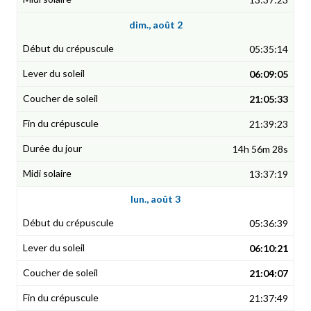
dim., août 2
05:35:14
06:09:05
21:05:33
21:39:23
14h 56m 28s
13:37:19
lun., août 3
05:36:39
06:10:21
21:04:07
21:37:49