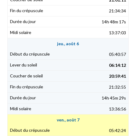
21:34:34
14h 48m 17s
13:37:03
jeu., août 6
05:40:57
06:14:12
20:59:41
21:32:55
14h 45m 29s
13:36:56
ven., août 7
05:42:24