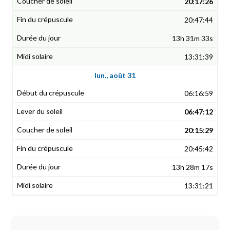
20:17:26
20:47:44
13h 31m 33s
13:31:39
lun., août 31
06:16:59
06:47:12
20:15:29
20:45:42
13h 28m 17s
13:31:21