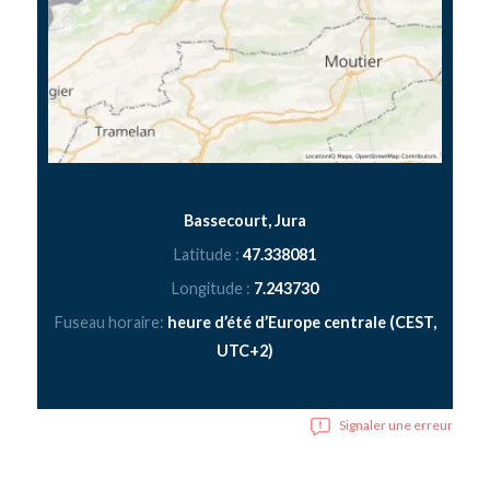
Bassecourt, Jura
Latitude :
47.338081
Longitude :
7.243730
Fuseau horaire:
heure d’été d’Europe centrale (CEST,
UTC+2)
Signaler une erreur