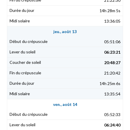
21:22:30
14h 28m 5s
13:36:05
jeu., août 13
05:51:06
06:23:21
20:48:27
21:20:42
14h 25m 6s
13:35:54
ven., août 14
05:52:33
06:24:40