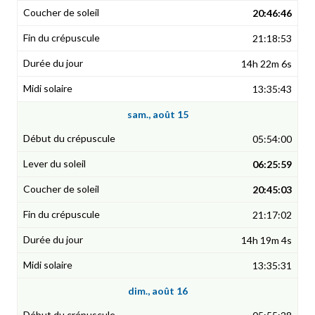
20:46:46
21:18:53
14h 22m 6s
13:35:43
sam., août 15
05:54:00
06:25:59
20:45:03
21:17:02
14h 19m 4s
13:35:31
dim., août 16