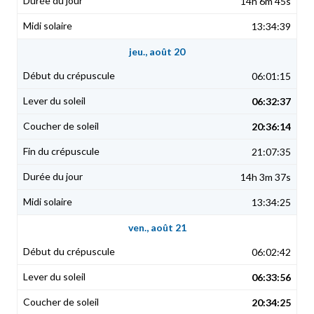
14h 6m 45s
13:34:39
jeu., août 20
06:01:15
06:32:37
20:36:14
21:07:35
14h 3m 37s
13:34:25
ven., août 21
06:02:42
06:33:56
20:34:25