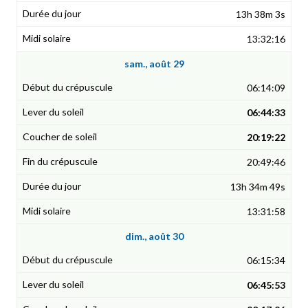
13h 38m 3s
13:32:16
sam., août 29
06:14:09
06:44:33
20:19:22
20:49:46
13h 34m 49s
13:31:58
dim., août 30
06:15:34
06:45:53