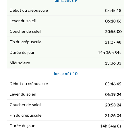
dim., août 9
05:45:18
06:18:06
20:55:00
21:27:48
14h 36m 54s
13:36:33
lun., août 10
05:46:45
06:19:24
20:53:24
21:26:04
14h 34m 0s