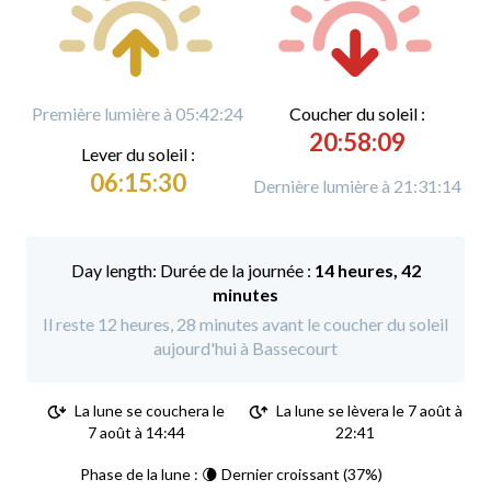
Première lumière à 05:42:24
C
oucher du soleil :
20:58:09
L
ever du soleil :
06:15:30
Dernière lumière à 21:31:14
Durée de la journée :
14 heures, 42
minutes
Il reste 12 heures, 28 minutes avant le coucher du soleil
aujourd'hui à Bassecourt
La lune se couchera le
La lune se lèvera le 7 août à
7 août à 14:44
22:41
Phase de la lune : 🌘 Dernier croissant (37%)