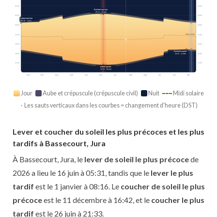
03:00
03:00
Earliest sunrise
05:31 · 16 juin
06:00
06:00
Latest sunrise
08:16 · 1 janv.
09:00
09:00
Midi solaire
12:00
12:00
15:00
15:00
Earliest sunset
18:00
18:00
16:42 · 11 déc.
21:00
21:00
Latest sunset
21:33 · 26 juin
janv.
févr.
mars
avril
mai
juin
juil.
août
sept.
oct.
nov.
déc.
Jour
Aube et crépuscule (crépuscule civil)
Nuit
Midi solaire
· Les sauts verticaux dans les courbes = changement d'heure (DST)
Lever et coucher du soleil les plus précoces et les plus
tardifs à Bassecourt, Jura
À Bassecourt, Jura, le
lever de soleil le plus précoce
de
2026 a lieu le 16 juin à 05:31, tandis que le
lever le plus
tardif
est le 1 janvier à 08:16. Le
coucher de soleil le plus
précoce
est le 11 décembre à 16:42, et le
coucher le plus
tardif
est le 26 juin à 21:33.