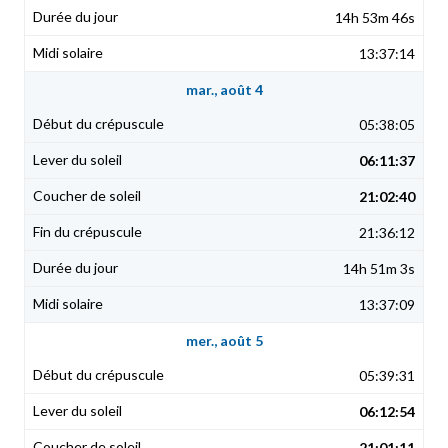
14h 53m 46s
13:37:14
mar., août 4
05:38:05
06:11:37
21:02:40
21:36:12
14h 51m 3s
13:37:09
mer., août 5
05:39:31
06:12:54
21:01:11