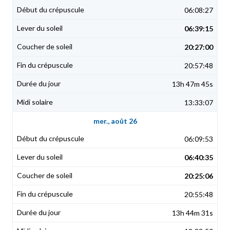
06:08:27
06:39:15
20:27:00
20:57:48
13h 47m 45s
13:33:07
mer., août 26
06:09:53
06:40:35
20:25:06
20:55:48
13h 44m 31s