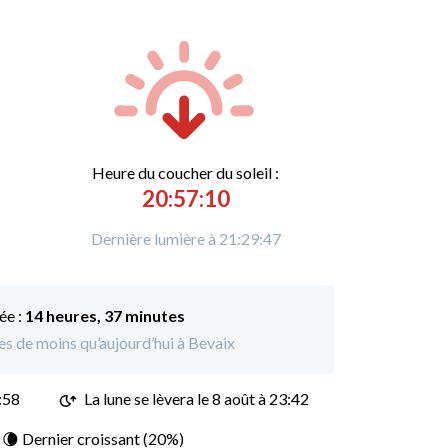
Heure du
c
oucher du soleil :
20:57:10
Dernière lumière à 21:29:47
ée :
14 heures, 37 minutes
tes de moins qu’aujourd’hui à Bevaix
:58
La lune se lèvera le 8 août à 23:42
: 🌘 Dernier croissant (20%)