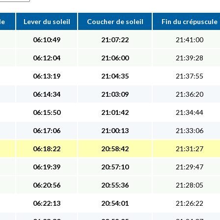
le
Lever du soleil
Coucher de soleil
Fin du crépuscule
06:10:49
21:07:22
21:41:00
06:12:04
21:06:00
21:39:28
06:13:19
21:04:35
21:37:55
06:14:34
21:03:09
21:36:20
06:15:50
21:01:42
21:34:44
06:17:06
21:00:13
21:33:06
06:18:22
20:58:42
21:31:27
06:19:39
20:57:10
21:29:47
06:20:56
20:55:36
21:28:05
06:22:13
20:54:01
21:26:22