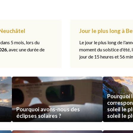
, Neuchâtel
Jour le plus long à B
 dans 5 mois, lors du
Le jour le plus long de l'ann
026
, avec une durée de
moment du solstice d'été, 
jour de 15 heures et 56 min
Pourquoi l
correspon
Pourquoi avons-nous des
soleil le p
éclipses solaires ?
soleil le p