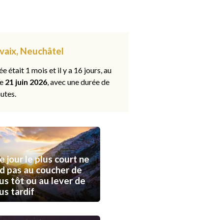
evaix, Neuchâtel
ée était 1 mois et il y a 16 jours, au
le
21 juin 2026
, avec une durée de
utes.
e jour le plus court ne
d pas au coucher de
lus tôt ou au lever de
lus tardif