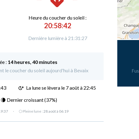
Heure du
c
oucher du soleil :
20:58:42
Dernière lumière à 21:31:27
ée :
14 heures, 40 minutes
nt le coucher du soleil aujourd'hui à Bevaix
Fus
:43
La lune se lèvera le 7 août à 22:45
: 🌘 Dernier croissant (37%)
19:37
·
🌕 Pleine lune :
28 août à 06:19