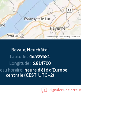
Bevaix, Neuchâtel
Latitude :
46.929581
Longitude :
6.814700
eau horaire:
heure d’été d’Europe
centrale (CEST, UTC+2)
Signaler une erreur