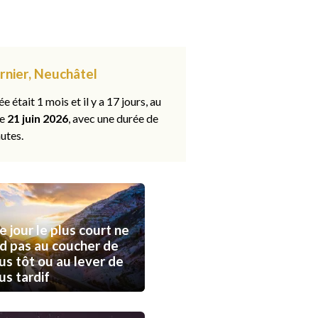
ernier, Neuchâtel
ée était 1 mois et il y a 17 jours, au
le
21 juin 2026
, avec une durée de
utes.
e jour le plus court ne
d pas au coucher de
lus tôt ou au lever de
lus tardif