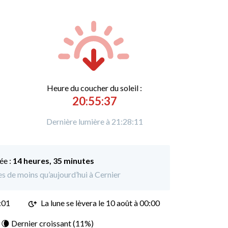
Heure du
c
oucher du soleil :
20:55:37
Dernière lumière à 21:28:11
ée :
14 heures, 35 minutes
es de moins qu’aujourd’hui à Cernier
:01
La lune se lèvera le 10 août à 00:00
: 🌘 Dernier croissant (11%)