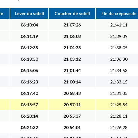
le
Lever du soleil
Coucher de soleil
Fin du crépuscule
06:10:04
21:07:26
21:41:11
06:11:19
21:06:03
21:39:39
06:12:35
21:04:38
21:38:05
06:13:50
21:03:12
21:36:30
06:15:06
21:01:44
21:34:53
06:16:23
21:00:14
21:33:15
06:17:40
20:58:43
21:31:35
06:18:57
20:57:11
21:29:54
06:20:14
20:55:37
21:28:11
06:21:32
20:54:01
21:26:28