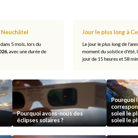
, Neuchâtel
Jour le plus long à C
 dans 5 mois, lors du
Le jour le plus long de l'ann
026
, avec une durée de
moment du solstice d'été, 
jour de 15 heures et 58 min
Pourquoi l
correspon
Pourquoi avons-nous des
soleil le p
éclipses solaires ?
soleil le p