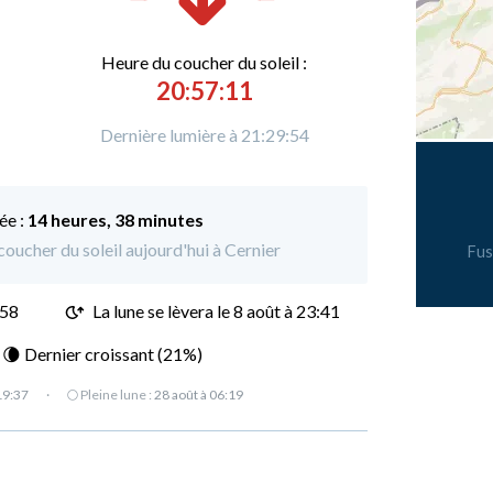
Heure du
c
oucher du soleil :
20:57:11
Dernière lumière à 21:29:54
ée :
14 heures, 38 minutes
 coucher du soleil aujourd'hui à Cernier
Fus
:58
La lune se lèvera le 8 août à 23:41
: 🌘 Dernier croissant (21%)
19:37
·
🌕 Pleine lune :
28 août à 06:19