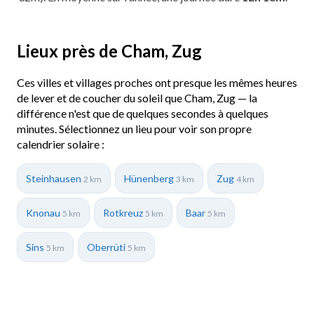
Lieux près de Cham, Zug
Ces villes et villages proches ont presque les mêmes heures
de lever et de coucher du soleil que Cham, Zug — la
différence n'est que de quelques secondes à quelques
minutes. Sélectionnez un lieu pour voir son propre
calendrier solaire :
Steinhausen
Hünenberg
Zug
2 km
3 km
4 km
Knonau
Rotkreuz
Baar
5 km
5 km
5 km
Sins
Oberrüti
5 km
5 km