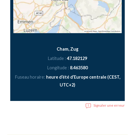
Cham, Zug
Latitude :
47.182129
Longitude :
8.463580
Fuseau horaire:
heure d’été d’Europe centrale (CEST,
UTC+2)
Signaler une erreur