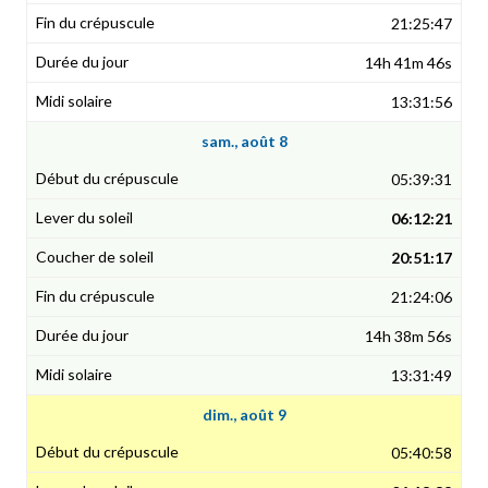
21:25:47
14h 41m 46s
13:31:56
sam., août 8
05:39:31
06:12:21
20:51:17
21:24:06
14h 38m 56s
13:31:49
dim., août 9
05:40:58