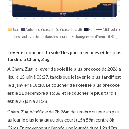
15:00
15:00
Earliest sunset
18:00
18:00
16:38 · 11 déc.
21:00
21:00
Latest sunset
21:28 · 26 juin
janv.
févr.
mars
avril
mai
juin
juil.
août
sept.
oct.
nov.
déc.
Jour
Aube et crépuscule (crépuscule civil)
Nuit
Midi solaire
· Les sauts verticaux dans les courbes = changement d'heure (DST)
Lever et coucher du soleil les plus précoces et les plus
tardifs à Cham, Zug
À Cham, Zug, le
lever de soleil le plus précoce
de 2026 a
lieu le 15 juin à 05:27, tandis que le
lever le plus tardif
est
le 1 janvier à 08:10. Le
coucher de soleil le plus précoce
est le 11 décembre à 16:38, et le
coucher le plus tardif
est le 26 juin à 21:28.
Cham, Zug bénéficie de
7h 26m
de lumière du jour en plus
au jour le plus long qu'au plus court (15h 59m contre 8h
32m). En moyenne sur l'année, une journée dure
12h 18m
.