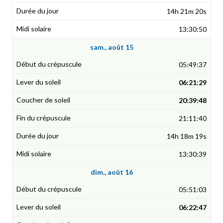
14h 21m 20s
13:30:50
sam., août 15
05:49:37
06:21:29
20:39:48
21:11:40
14h 18m 19s
13:30:39
dim., août 16
05:51:03
06:22:47