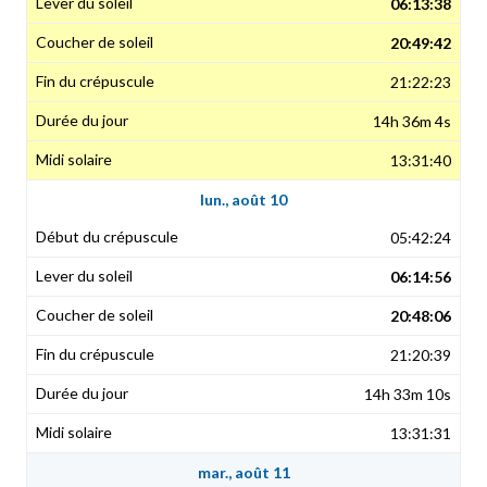
06:13:38
20:49:42
21:22:23
14h 36m 4s
13:31:40
lun., août 10
05:42:24
06:14:56
20:48:06
21:20:39
14h 33m 10s
13:31:31
mar., août 11