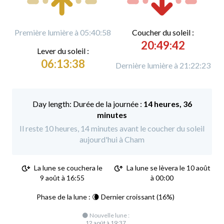
Première lumière à 05:40:58
C
oucher du soleil :
20:49:42
L
ever du soleil :
06:13:38
Dernière lumière à 21:22:23
Durée de la journée :
14 heures, 36
minutes
Il reste 10 heures, 14 minutes avant le coucher du soleil
aujourd'hui à Cham
La lune se couchera le
La lune se lèvera le 10 août
9 août à 16:55
à 00:00
Phase de la lune : 🌘 Dernier croissant (16%)
🌑 Nouvelle lune :
12 août à 19:37