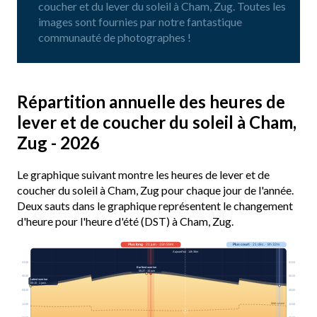
coucher et du lever du soleil à Cham, Zug. Toutes les
images sont fournies par notre fantastique
communauté de photographes !
Répartition annuelle des heures de
lever et de coucher du soleil à Cham,
Zug - 2026
Le graphique suivant montre les heures de lever et de
coucher du soleil à Cham, Zug pour chaque jour de l'année.
Deux sauts dans le graphique représentent le changement
d'heure pour l'heure d'été (DST) à Cham, Zug.
Plus long
· 21 juin · 15h 59m
Plus court
· 21 déc. · 8h 32m
Aujourd’hui · 14h 36m
03:00
03:00
Earliest sunrise
05:27 · 15 juin
06:00
06:00
Latest sunrise
08:10 · 1 janv.
09:00
09:00
Midi solaire
12:00
12:00