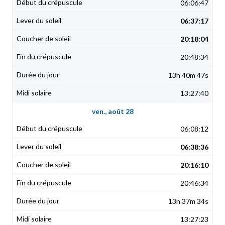
06:06:47
06:37:17
20:18:04
20:48:34
13h 40m 47s
13:27:40
ven., août 28
06:08:12
06:38:36
20:16:10
20:46:34
13h 37m 34s
13:27:23