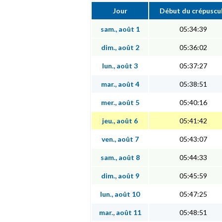
Jour
Début du crépuscu
sam., août 1
05:34:39
dim., août 2
05:36:02
lun., août 3
05:37:27
mar., août 4
05:38:51
mer., août 5
05:40:16
jeu., août 6
05:41:42
ven., août 7
05:43:07
sam., août 8
05:44:33
dim., août 9
05:45:59
lun., août 10
05:47:25
mar., août 11
05:48:51