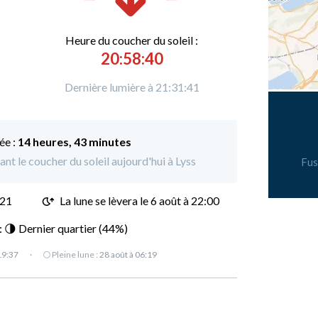
Heure du
c
oucher du soleil :
20:58:40
Dernière lumière à 21:31:41
ée :
14 heures, 43 minutes
ant le coucher du soleil aujourd'hui à Lyss
Fus
:21
La lune se lèvera le 6 août à 22:00
 : 🌗 Dernier quartier (44%)
19:37
·
🌕 Pleine lune :
28 août à 06:19