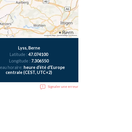
Lyss, Berne
Latitude :
47.074100
Longitude :
7.306550
eau horaire:
heure d’été d’Europe
centrale (CEST, UTC+2)
Signaler une erreur