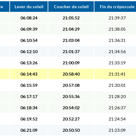
le
Lever du soleil
Coucher de soleil
Fin du crépuscule
06:08:24
21:05:52
21:39:37
06:09:39
21:04:29
21:38:05
06:10:54
21:03:04
21:36:31
06:12:10
21:01:37
21:34:56
06:13:26
21:00:09
21:33:19
06:14:43
20:58:40
21:31:41
06:15:59
20:57:08
21:30:01
06:17:17
20:55:36
21:28:20
06:18:34
20:54:02
21:26:37
06:19:52
20:52:27
21:24:54
06:21:09
20:50:50
21:23:09