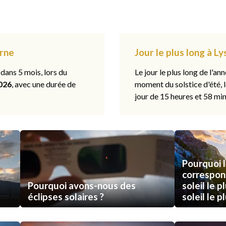
erne
Jour le plus long à Ly
 dans 5 mois, lors du
Le jour le plus long de l'ann
026
, avec une durée de
moment du solstice d'été, 
jour de 15 heures et 58 min
Pourquoi l
correspon
Pourquoi avons-nous des
soleil le p
éclipses solaires ?
soleil le p