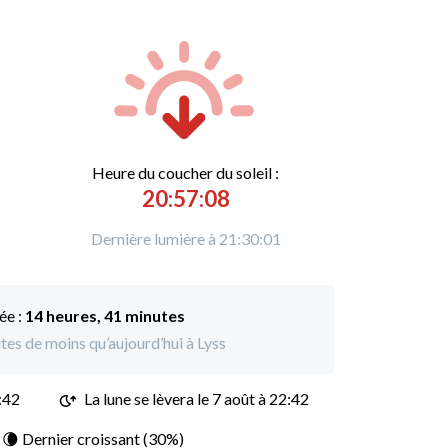
Heure du
c
oucher du soleil :
20:57:08
Dernière lumière à 21:30:01
ée :
14 heures, 41 minutes
utes de moins qu’aujourd’hui à Lyss
:42
La lune se lèvera le 7 août à 22:42
: 🌘 Dernier croissant (30%)