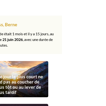
ss, Berne
ée était 1 mois et il y a 15 jours, au
le
21 juin 2026
, avec une durée de
utes.
e jour le plus court ne
d pas au coucher de
lus tôt ou au lever de
lus tardif