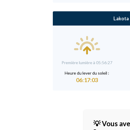
Lakota
Première lumière à 05:56:27
Heure du
l
ever du soleil :
06:17:03
💡 Vous ave