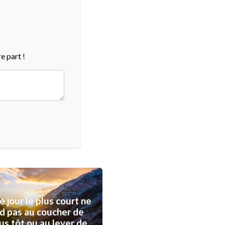
e part !
e jour le plus court ne
d pas au coucher de
lus tôt ou au lever de