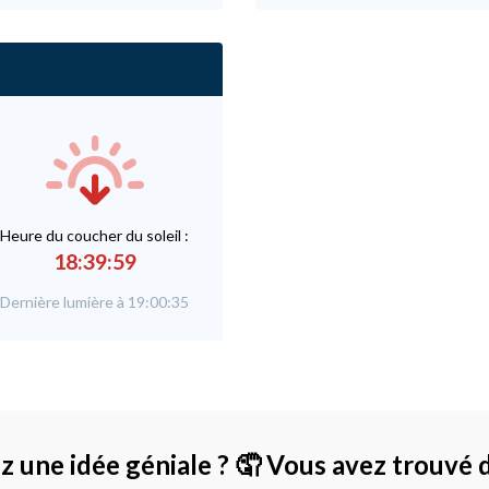
Heure du
c
oucher du soleil :
18:39:59
Dernière lumière à 19:00:35
z une idée géniale ?
🤦 Vous avez trouvé 