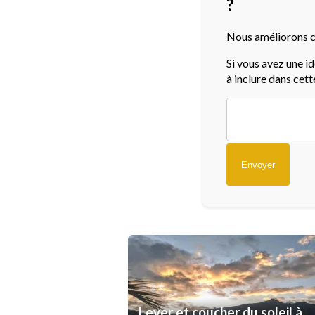
?
Nous améliorons c
Si vous avez une i
à inclure dans cett
Lever et coucher du soleil à